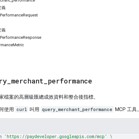
hant_performance
定義
tPerformanceRequest
定義
tPerformanceResponse
rmanceMetric
ry
_
merchant
_
performance
家檔案的高層級匯總成效資料和整合後指標。
何使用
curl
叫用
query_merchant_performance
MCP 工具
n
'https://paydeveloper.googleapis.com/mcp'
\