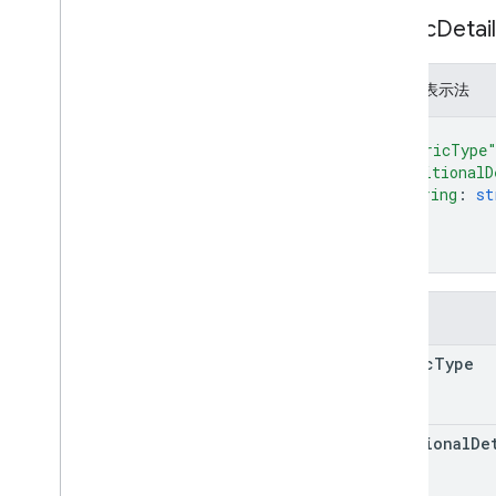
Metric
Detail
JSON 表示法
{
"metricType
"additionalD
string
: 
st
...
}
}
欄位
metric
Type
additional
De