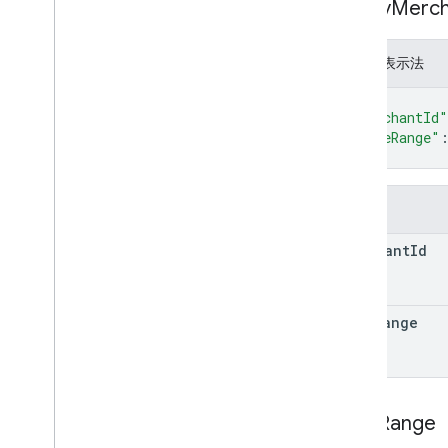
Query
Merch
JSON 表示法
{
"merchantId"
"timeRange"
}
欄位
merchant
Id
time
Range
Time
Range