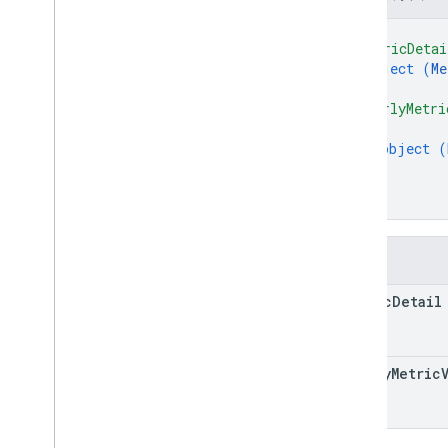
{
"metricDetai
object (
Me
}
,
"hourlyMetri
{
object (
}
]
}
欄位
metric
Detail
hourly
Metric