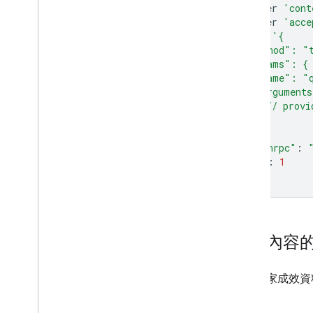
--header
'cont
--header
'acce
--data
'{
  "method": "
  "params": {
    "name": "q
    "argument
      // provi
}
}
"jsonrpc"
:
"id"
:
1
}
'
輸入內容
查詢商家成效資