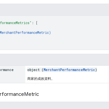
formanceMetrics"
: 
[
MerchantPerformanceMetric
)
ormance
object (
MerchantPerformanceMetric
)
商家的成效資料。
rformance
Metric