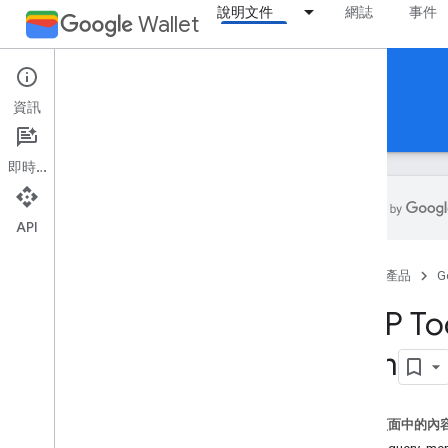
說明文件
網誌
事件
Wallet
Reference Documentation
資訊
REST
MCP
Android
即時通訊
API
總覽
首頁
產品
G
工具
search
_
documentation
MCP Too
list
_
merchants
com
list
_
google
_
pay
_
integrations
create
_
merchant
create
_
google
_
pay
_
integration
這個頁面中的內
list
_
pass
_
issuers