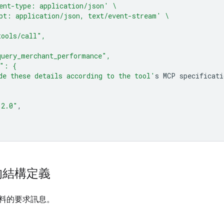
ent-type: application/json'
\
pt: application/json, text/event-stream'
\
tools/call",
uery_merchant_performance",
s": {
de these details according to the tool'
s
MCP
"2.0"
的結構定義
料的要求訊息。