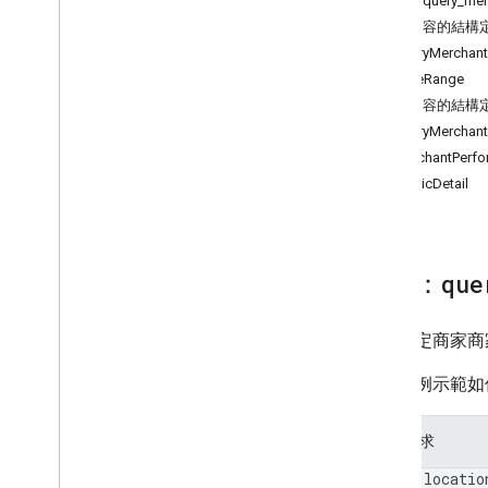
工具：query_merc
list
_
pass
_
classes
輸入內容的結構
validate
_
pass
_
jwt
QueryMerchan
query
_
merchant
_
performance
TimeRange
query
_
merchant
_
error
_
metrics
輸出內容的結構
QueryMerchan
MerchantPerfo
MetricDetail
工具：
que
擷取特定商家商
下列範例示範如
Curl 要求
curl
--locatio