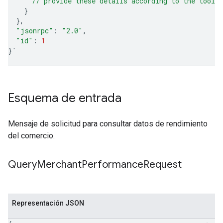
      // provide these details according to the tool'
}
}
"jsonrpc"
:
"2.0"
"id"
:
1
}
'
Esquema de entrada
Mensaje de solicitud para consultar datos de rendimiento
del comercio.
Query
Merchant
Performance
Request
Representación JSON