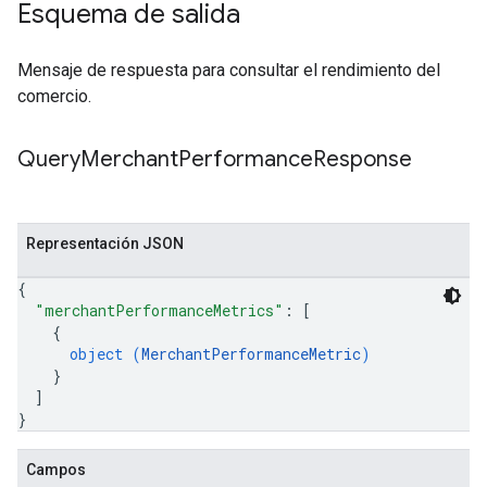
Esquema de salida
Mensaje de respuesta para consultar el rendimiento del
comercio.
Query
Merchant
Performance
Response
Representación JSON
{
"merchantPerformanceMetrics"
: 
[
{
object (
MerchantPerformanceMetric
)
}
]
}
Campos