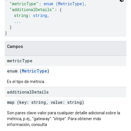
"metricType"
: 
enum (
MetricType
)
,
"additionalDetails"
: 
{
string
: 
string
,
...
}
}
Campos
metric
Type
enum (
MetricType
)
Es el tipo de métrica.
additional
Details
map (key: string, value: string)
Son pares clave-valor para cualquier detalle adicional sobre la
métrica, p.ej., "gateway": "stripe". Para obtener más
información, consulta