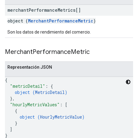
merchant
Performance
Metrics[]
object (
MerchantPerformanceMetric
)
Son los datos de rendimiento del comercio.
Merchant
Performance
Metric
Representación JSON
{
"metricDetail"
: 
{
object (
MetricDetail
)
}
,
"hourlyMetricValues"
: 
[
{
object (
HourlyMetricValue
)
}
]
}