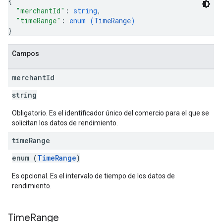
{
"merchantId"
: 
string
,
"timeRange"
: 
enum (
TimeRange
)
}
Campos
merchant
Id
string
Obligatorio. Es el identificador único del comercio para el que se
solicitan los datos de rendimiento.
time
Range
enum (
TimeRange
)
Es opcional. Es el intervalo de tiempo de los datos de
rendimiento.
Time
Range