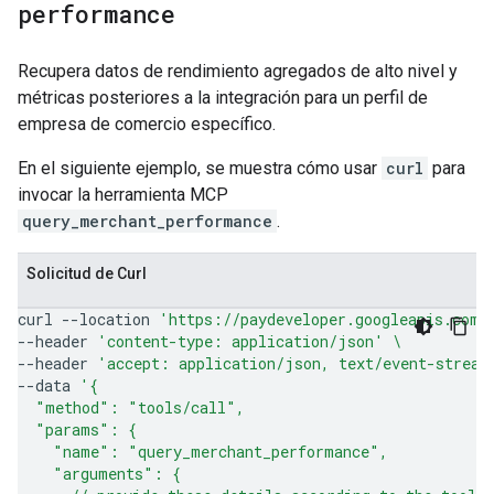
performance
Recupera datos de rendimiento agregados de alto nivel y
métricas posteriores a la integración para un perfil de
empresa de comercio específico.
En el siguiente ejemplo, se muestra cómo usar
curl
para
invocar la herramienta MCP
query_merchant_performance
.
Solicitud de Curl
curl
--location
'https://paydeveloper.googleapis.com/
--header
'content-type: application/json'
\
--header
'accept: application/json, text/event-stream
--data
'{
  "method": "tools/call",
  "params": {
    "name": "query_merchant_performance",
    "arguments": {