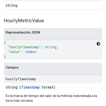
string
Hourly
Metric
Value
Representación JSON
{
"hourlyTimestamp"
: 
string
,
"value"
: 
number
}
Campos
hourly
Timestamp
string (
Timestamp
format)
Es la marca de tiempo del valor de la métrica redondeada a la
hora más cercana.