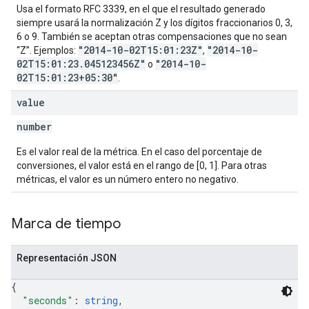
Usa el formato RFC 3339, en el que el resultado generado
siempre usará la normalización Z y los dígitos fraccionarios 0, 3,
6 o 9. También se aceptan otras compensaciones que no sean
"2014-10-02T15:01:23Z"
"2014-10-
“Z”. Ejemplos:
,
02T15:01:23.045123456Z"
"2014-10-
o
02T15:01:23+05:30"
.
value
number
Es el valor real de la métrica. En el caso del porcentaje de
conversiones, el valor está en el rango de [0, 1]. Para otras
métricas, el valor es un número entero no negativo.
Marca de tiempo
Representación JSON
{
"seconds"
: 
string
,