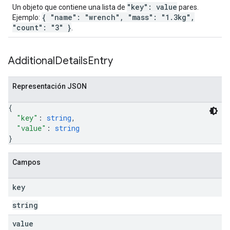
"key": value
Un objeto que contiene una lista de
pares.
{ "name": "wrench", "mass": "1.3kg",
Ejemplo:
"count": "3" }
.
Additional
Details
Entry
Representación JSON
{
"key"
: 
string
,
"value"
: 
string
}
Campos
key
string
value