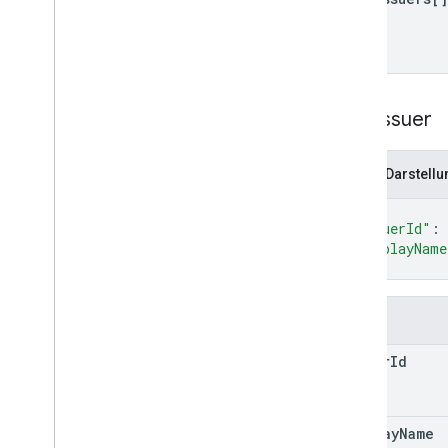
Pass
Issuer
JSON-Darstellu
{
"issuerId"
: 
"displayName
}
Felder
issuer
Id
display
Name