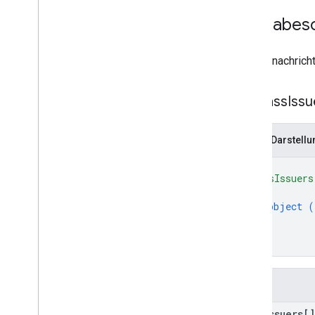
Ausgabes
Antwortnachricht
List
Pass
Issu
JSON-Darstellu
{
"passIssuers
{
object (
}
]
}
Felder
pass
Issuers[]