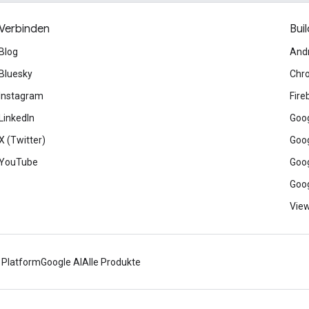
Verbinden
Buil
Blog
And
Bluesky
Chr
Instagram
Fire
LinkedIn
Goog
X (Twitter)
Goog
YouTube
Goog
Goog
View
 Platform
Google AI
Alle Produkte