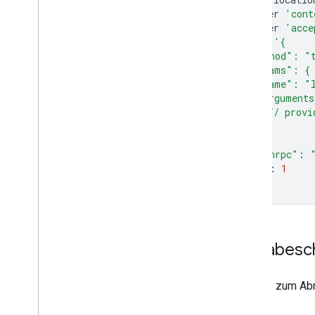
--header
'cont
--header
'acce
--data
'{
  "method": "
  "params": {
    "name": "l
    "argument
      // provi
}
}
"jsonrpc"
:
"id"
:
1
}
'
Eingabes
Anfrage zum Abru