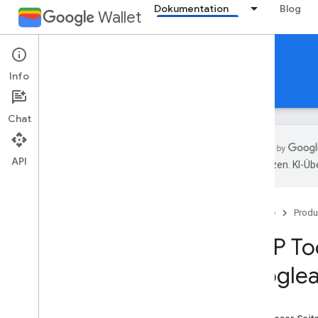
Dokumentation
Blog
Wallet
Reference Documentation
Info
REST
MCP
Android
Chat
API
übersetzen. KI-Üb
Übersicht
Tools
Startseite
Produ
search
_
documentation
list
_
merchants
MCP Too
list
_
google
_
pay
_
integrations
googlea
create
_
merchant
create
_
google
_
pay
_
integration
list
_
pass
_
issuers