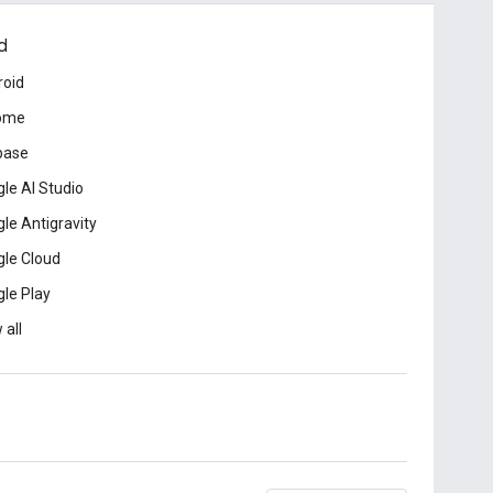
d
roid
ome
base
le AI Studio
le Antigravity
le Cloud
le Play
 all