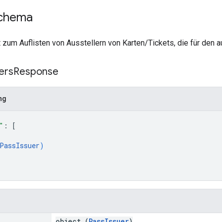
chema
 zum Auflisten von Ausstellern von Karten/Tickets, die für den a
ers
Response
ng
"
: 
[
PassIssuer
)
object (
PassIssuer
)