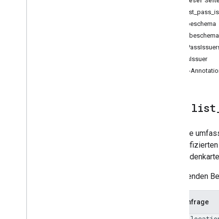
Auf dieser Seit
list
_
pass
_
classes
Tool: list_pass_i
validate
_
pass
_
jwt
Eingabeschema
query
_
merchant
_
performance
Ausgabeschema
query
_
merchant
_
error
_
metrics
ListPassIssue
PassIssuer
Tool-Annotati
Tool:
list
Ruft eine umfass
authentifizierte
wie Kundenkarte
Im folgenden Bei
Curl-Anfrage
curl
--locatio