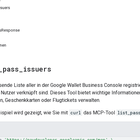
e
ssuers
rsResponse
onen
_
pass
_
issuers
ende Liste aller in der Google Wallet Business Console registri
n Nutzer verknüpft sind. Dieses Tool bietet wichtige Informatione
n, Geschenkkarten oder Flugtickets verwalten.
spiel wird gezeigt, wie Sie mit
curl
das MCP-Tool
list_pas
n
'https://paydeveloper.googleapis.com/mcp'
\