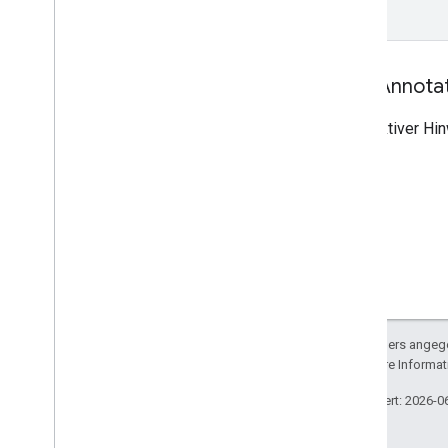
Tool-Annota
Destruktiver Hi
Sofern nicht anders angege
lizenziert. Weitere Informa
Zuletzt aktualisiert: 2026-0