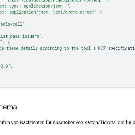
ent-type: application/json'
\
pt: application/json, text/event-stream'
\
tools/call",
ist_pass_issuers",
s": {
de these details according to the tool'
s
MCP
"2.0"
chema
fen von Nachrichten für Aussteller von Karten/Tickets, die für d