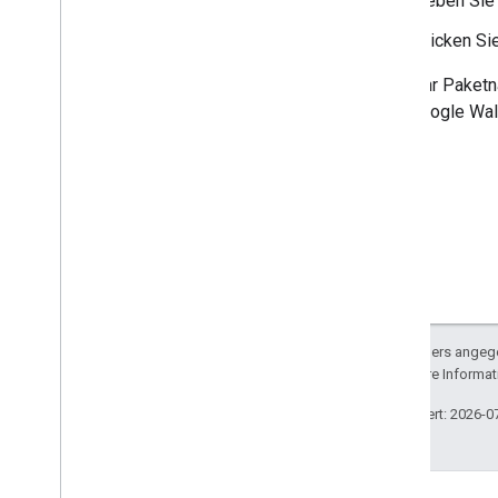
Geben Sie 
Klicken Si
Wenn Ihr Paketna
dem Google Wall
Sofern nicht anders angege
lizenziert. Weitere Informa
Zuletzt aktualisiert: 2026-0