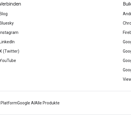
Verbinden
Buil
Blog
And
Bluesky
Chr
Instagram
Fire
LinkedIn
Goog
X (Twitter)
Goog
YouTube
Goog
Goog
View
 Platform
Google AI
Alle Produkte