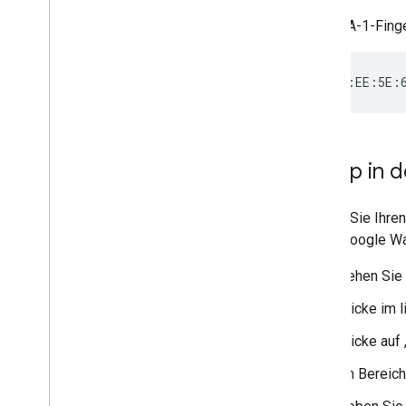
Der SHA-1-Finger
Bibliotheken und Tools
Karten-
/
Ticket-Builder
Clientbibliotheken
Codelabs
Beispiel-Apps und -Anwendungen
Ressourcen
2
.
App in d
Versionshinweise
Fehlercodes
Sobald Sie Ihren
FAQ
in der Google Wa
Markenrichtlinien
Tipps zur Leistungsoptimierung
Gehen Sie 
Richtlinien zur Fairen Nutzung
Klicke im 
Nutzungsbedingungen
Klicke auf 
Im Bereich