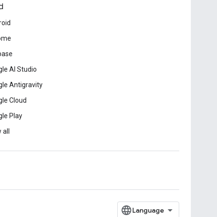
d
roid
ome
base
le AI Studio
le Antigravity
le Cloud
le Play
 all