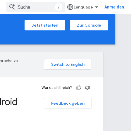
/
Anmelden
Jetzt starten
Zur Console
Sprache zu
War das hilfreich?
roid
Feedback geben