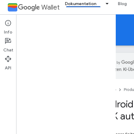
Dokumentation
Blog
Wallet
Generic pass
Info
Leitfäden
Referenzen
Support
Chat
API
übersetzen. KI-Üb
Einführung
Übersicht
Startseite
Produ
Wichtige Konzepte
Karten-
/
Ticketklassen und -objekte
Android
Ablauf „Zu Google Wallet hinzufügen“
SDK aut
Erste Schritte
Onboarding-Anleitung