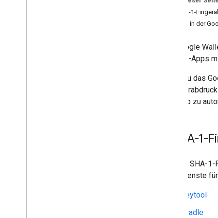
Auf dieser Seit
Ausstellerkonto einrichten
1. SHA-1-Fingera
Anmeldedaten für die Authentifizierung
abrufen
2. App in der Go
Dienstkontoschlüssel (REST API)
SHA-1-Fingerabdruck (Android
Die Google Walle
SDK)
Android-Apps mi
Ersten Pass erstellen
MCP-Server für Entwickler
Wenn du das Go
1-Fingerabdruck
Mit generischen Karten
/
Tickets
Ihre App zu auto
arbeiten
Authentifizierung anfordern
Karten-
/
Ticketklassen und -objekte
1
.
SHA-1-Fi
Zu Google Wallet hinzufügen
Fortgeschrittene Nutzung
Um den SHA-1-Fin
Play-Dienste fü
Tests und Livestreams
Veröffentlichungszugriff anfordern
keytool
Pre-Launch-Tests
Start-Checkliste
Gradle