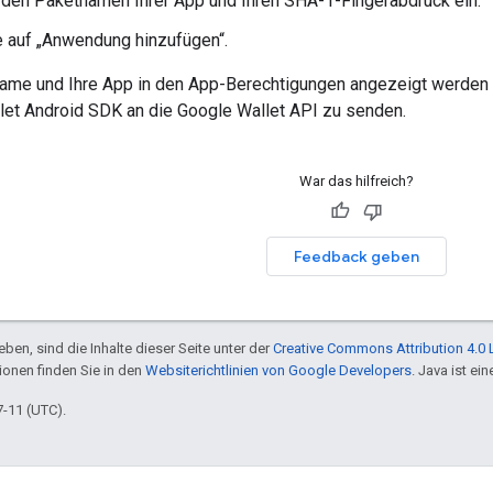
den Paketnamen Ihrer App und Ihren SHA-1-Fingerabdruck ein.
e auf „Anwendung hinzufügen“.
me und Ihre App in den App-Berechtigungen angezeigt werden ist
et Android SDK an die Google Wallet API zu senden.
War das hilfreich?
Feedback geben
ben, sind die Inhalte dieser Seite unter der
Creative Commons Attribution 4.0 
tionen finden Sie in den
Websiterichtlinien von Google Developers
. Java ist e
7-11 (UTC).