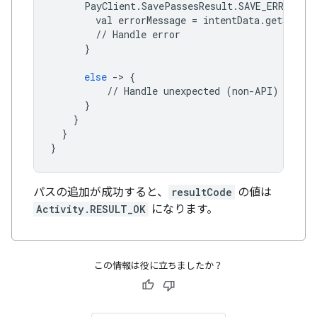
PayClient
.
SavePassesResult
.
SAVE_ERROR
->
val
errorMessage
=
intentData
.
getString
//
Handle
error
}
else
->
{
//
Handle
unexpected
(
non
-
API
)
excep
}
}
}
}
パスの追加が成功すると、
resultCode
の値は
Activity.RESULT_OK
になります。
この情報は役に立ちましたか？