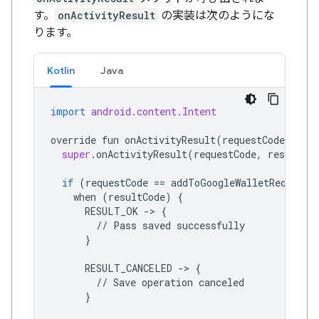
す。
onActivityResult
の実装は次のようにな
ります。
Kotlin
Java
import
android.content.Intent
override
fun
onActivityResult
(
requestCode
:
Int
super
.
onActivityResult
(
requestCode
,
resultCod
if
(
requestCode
==
addToGoogleWalletRequestC
when
(
resultCode
)
{
RESULT_OK
->
{
//
Pass
saved
successfully
}
RESULT_CANCELED
->
{
//
Save
operation
canceled
}