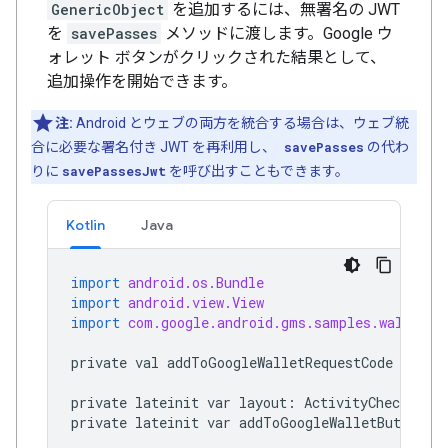
GenericObject
を追加するには、無署名の JWT
を
savePasses
メソッドに渡します。Google ウ
ォレット ボタンがクリックされた結果として、
追加操作を開始できます。
注:
Android とウェブの両方を統合する場合は、ウェブ統
合に必要な署名付き JWT を再利用し、
savePasses
の代わ
りに
savePassesJwt
を呼び出すこともできます。
Kotlin
Java
import
android.os.Bundle
import
android.view.View
import
com.google.android.gms.samples.wallet.d
private
val
addToGoogleWalletRequestCode
=
100
private
lateinit
var
layout
:
ActivityCheckoutBi
private
lateinit
var
addToGoogleWalletButton
: