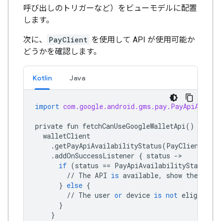
呼び出しのトリガーなど）をビューモデルに配置
します。
次に、
PayClient
を使用して API が使用可能か
どうかを確認します。
Kotlin
Java
import
com.google.android.gms.pay.PayApiAvaila
private
fun
fetchCanUseGoogleWalletApi
()
{
walletClient
.
getPayApiAvailabilityStatus
(
PayClient
.
Req
.
addOnSuccessListener
{
status
->
if
(
status
==
PayApiAvailabilityStatus
.
A
//
The
API
is
available
,
show
the
butt
}
else
{
//
The
user
or
device
is
not
eligible
f
}
}