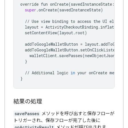
override
fun
onCreate
(
savedInstanceState
:
Bund
super
.
onCreate
(
savedInstanceState
)
//
Use
view
binding
to
access
the
UI
elements
layout
=
ActivityCheckoutBinding
.
inflate
(
layo
setContentView
(
layout
.
root
)
addToGoogleWalletButton
=
layout
.
addToGoogle
addToGoogleWalletButton
.
setOnClickListener
{
walletClient
.
savePasses
(
newObjectJson
,
thi
}
//
Additional
logic
in
your
onCreate
method
}
結果の処理
savePasses
メソッドを呼び出すと保存フローが
トリガーされ、保存フローが完了した後に
onActivityResult
メソッドが呼び出されま