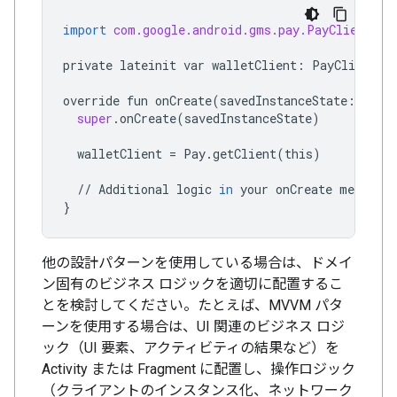
import
com.google.android.gms.pay.PayClient
private
lateinit
var
walletClient
:
PayClient
override
fun
onCreate
(
savedInstanceState
:
Bund
super
.
onCreate
(
savedInstanceState
)
walletClient
=
Pay
.
getClient
(
this
)
//
Additional
logic
in
your
onCreate
method
}
他の設計パターンを使用している場合は、ドメイ
ン固有のビジネス ロジックを適切に配置するこ
とを検討してください。たとえば、MVVM パタ
ーンを使用する場合は、UI 関連のビジネス ロジ
ック（UI 要素、アクティビティの結果など）を
Activity または Fragment に配置し、操作ロジック
（クライアントのインスタンス化、ネットワーク