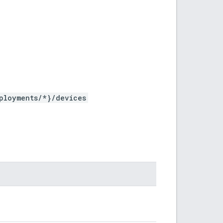
ployments/*}/devices