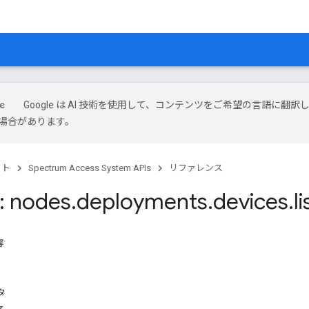
Google は AI 技術を使用して、コンテンツをご希望の言語に翻訳
場合があります。
クト
Spectrum Access System APIs
リファレンス
: nodes
.
deployments
.
devices
.
li
容
タ