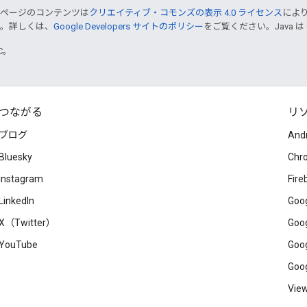
のページのコンテンツは
クリエイティブ・コモンズの表示 4.0 ライセンス
によ
す。詳しくは、
Google Developers サイトのポリシー
をご覧ください。Java は
TC。
つながる
リ
ブログ
And
Bluesky
Chr
Instagram
Fire
LinkedIn
Goog
X（Twitter）
Goog
YouTube
Goog
Goog
View