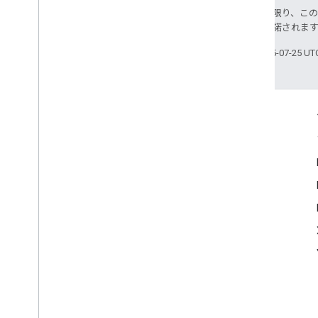
特に記載のない限り、こ
ス
により使用許諾されま
最終更新日 2025-07-25 U
つながる
Google Developer Program
Google Developer Groups
Google Developer Experts
Accelerators
Google Cloud & NVIDIA