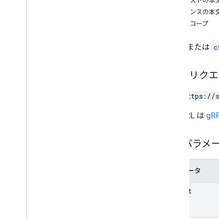
リクエストの本
customers
.
nodes
.
deployments
レスポンスの本
[顧客名]
.
nodes
.
devices
承認スコープ
customers
.
nodes
.
nodes
Deployment
node
または
c
デプロイ
.
デバイス
インストーラ
ノード
HTTP リク
nodes
.
deployments
GET https://
nodes
.
deployments
.
devices
概要
この URL は
gRP
create
create
Signed
パスパラメ
list
ノード
ノード
.
ノード
パラメータ
nodes
.
nodes
.
deployments
parent
nodes
.
nodes
.
devices
nodes
.
nodes
.
nodes
policies