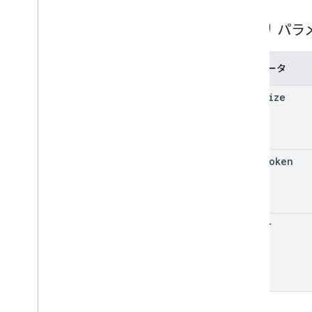
型
クエリ パラ
List
Deployments
Response
List
Devices
Response
List
Nodes
Response
パラメータ
オペレーション
page
Size
ポリシー
RPC リファレンス
page
Token
filter