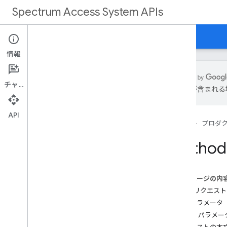
Spectrum Access System APIs
ホーム
ガイド
リファレンス
サポート
情報
チャット
は誤りが含まれる
概要
API
ホーム
プロダ
REST リファレンス
概要
Method
REST リソース
customers
このページの内
[顧客名]
.
deployment
HTTP リクエスト
[顧客名]
.
deployments
.
devices
パスパラメータ
[顧客名]
.
devices
クエリ パラメー
[顧客名]
.
nodes