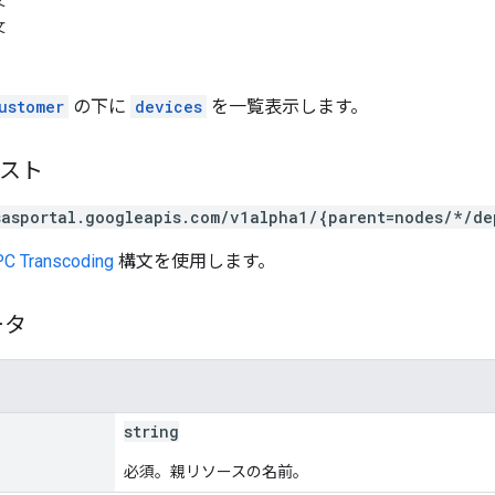
文
文
ustomer
の下に
devices
を一覧表示します。
エスト
sasportal.googleapis.com/v1alpha1/{parent=nodes/*/de
C Transcoding
構文を使用します。
ータ
string
必須。親リソースの名前。