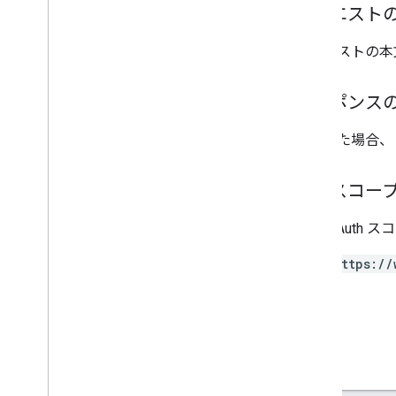
リクエスト
リクエストの本
レスポンス
成功した場合、
承認スコー
次の OAuth 
https://