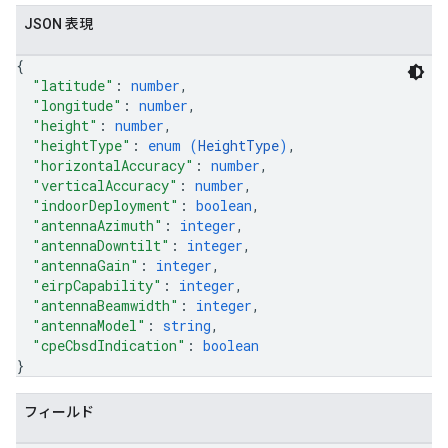
JSON 表現
{
"latitude"
: 
number
,
"longitude"
: 
number
,
"height"
: 
number
,
"heightType"
: 
enum (
HeightType
)
,
"horizontalAccuracy"
: 
number
,
"verticalAccuracy"
: 
number
,
"indoorDeployment"
: 
boolean
,
"antennaAzimuth"
: 
integer
,
"antennaDowntilt"
: 
integer
,
"antennaGain"
: 
integer
,
"eirpCapability"
: 
integer
,
"antennaBeamwidth"
: 
integer
,
"antennaModel"
: 
string
,
"cpeCbsdIndication"
: 
boolean
}
フィールド