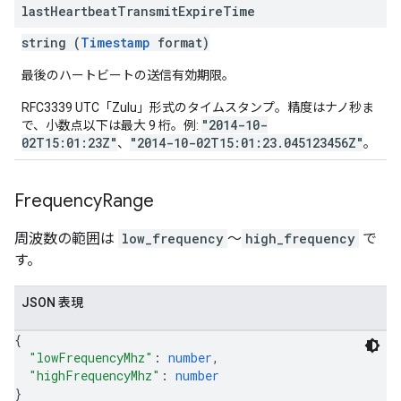
last
Heartbeat
Transmit
Expire
Time
string (
Timestamp
format)
最後のハートビートの送信有効期限。
RFC3339 UTC「Zulu」形式のタイムスタンプ。精度はナノ秒ま
"2014-10-
で、小数点以下は最大 9 桁。例:
02T15:01:23Z"
"2014-10-02T15:01:23.045123456Z"
、
。
Frequency
Range
周波数の範囲は
low_frequency
～
high_frequency
で
す。
JSON 表現
{
"lowFrequencyMhz"
: 
number
,
"highFrequencyMhz"
: 
number
}