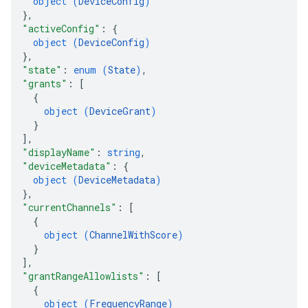
object (
DeviceConfig
)
}
,
"activeConfig"
: 
{
object (
DeviceConfig
)
}
,
"state"
: 
enum (
State
)
,
"grants"
: 
[
{
object (
DeviceGrant
)
}
]
,
"displayName"
: 
string
,
"deviceMetadata"
: 
{
object (
DeviceMetadata
)
}
,
"currentChannels"
: 
[
{
object (
ChannelWithScore
)
}
]
,
"grantRangeAllowlists"
: 
[
{
object (
FrequencyRange
)