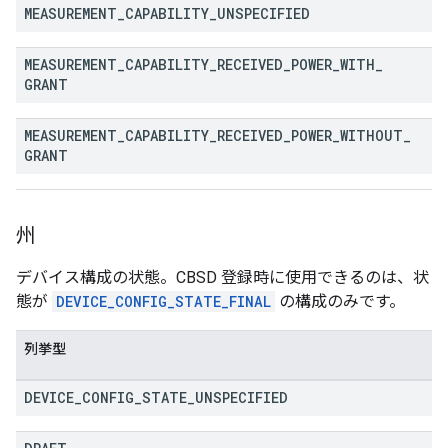
MEASUREMENT
_
CAPABILITY
_
UNSPECIFIED
MEASUREMENT
_
CAPABILITY
_
RECEIVED
_
POWER
_
WITH
_
GRANT
MEASUREMENT
_
CAPABILITY
_
RECEIVED
_
POWER
_
WITHOUT
_
GRANT
州
デバイス構成の状態。CBSD 登録時に使用できるのは、状
態が
DEVICE_CONFIG_STATE_FINAL
の構成のみです。
列挙型
DEVICE
_
CONFIG
_
STATE
_
UNSPECIFIED