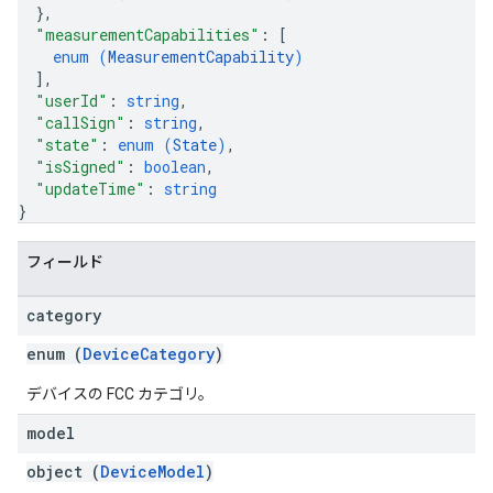
}
,
"measurementCapabilities"
: 
[
enum (
MeasurementCapability
)
]
,
"userId"
: 
string
,
"callSign"
: 
string
,
"state"
: 
enum (
State
)
,
"isSigned"
: 
boolean
,
"updateTime"
: 
string
}
フィールド
category
enum (
DeviceCategory
)
デバイスの FCC カテゴリ。
model
object (
DeviceModel
)