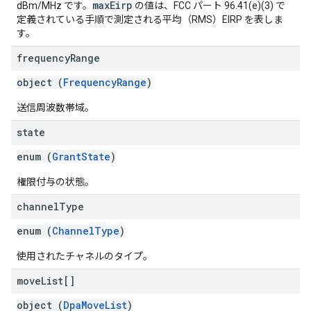
maxEirp
dBm/MHz です。
の値は、FCC パート 96.41(e)(3) で
定義されている手順で測定される平均（RMS）EIRP を表しま
す。
frequency
Range
object (
FrequencyRange
)
送信周波数帯域。
state
enum (
GrantState
)
権限付与の状態。
channel
Type
enum (
ChannelType
)
使用されたチャネルのタイプ。
move
List[]
object (
DpaMoveList
)