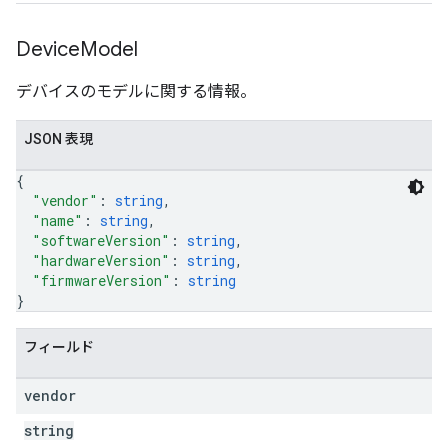
Device
Model
デバイスのモデルに関する情報。
JSON 表現
{
"vendor"
: 
string
,
"name"
: 
string
,
"softwareVersion"
: 
string
,
"hardwareVersion"
: 
string
,
"firmwareVersion"
: 
string
}
フィールド
vendor
string