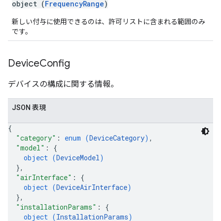
object (
FrequencyRange
)
新しい付与に使用できるのは、許可リストに含まれる範囲のみ
です。
Device
Config
デバイスの構成に関する情報。
JSON 表現
{
"category"
: 
enum (
DeviceCategory
)
,
"model"
: 
{
object (
DeviceModel
)
}
,
"airInterface"
: 
{
object (
DeviceAirInterface
)
}
,
"installationParams"
: 
{
object (
InstallationParams
)