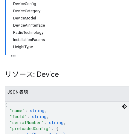
DeviceConfig
DeviceCategory
DeviceModel
DeviceAirInterface
RadioTechnology
InstallationParams
HeightType
リソース: Device
JSON 表現
{
"name"
: 
string
,
"fccId"
: 
string
,
"serialNumber"
: 
string
,
"preloadedConfig"
: 
{