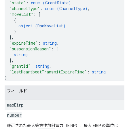
"state"
: 
enum (
GrantState
)
,
"channelType"
: 
enum (
ChannelType
)
,
"moveList"
: 
[
{
object (
DpaMoveList
)
}
]
,
"expireTime"
: 
string
,
"suspensionReason"
: 
[
string
]
,
"grantId"
: 
string
,
"lastHeartbeatTransmitExpireTime"
: 
string
}
フィールド
max
Eirp
number
許可された最大等方性放射電力（EIRP）。最大 EIRP の単位は