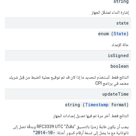
string
إشارة النداء لمشغّل الجهاز
state
enum (
State
)
حالة الإعداد
is
Signed
boolean
النتائج فقط. تُستخدَم لتحديد ما إذا كان قد تم توقيع عملية الضبط من قِبل شريك
معتمد في برنامج CPI.
update
Time
string (
Timestamp
format)
النتائج فقط. آخر مرة تم فيها تعديل إعدادات الجهاز
يجب أن يكون طابعًا زمنيًا بالتنسيق RFC3339 UTC "Zulu"‎ وبدقّة تصل إلى
"2014-10-
نانوثانية مع ما يصل إلى تسعة أرقام كسور. أمثلة: