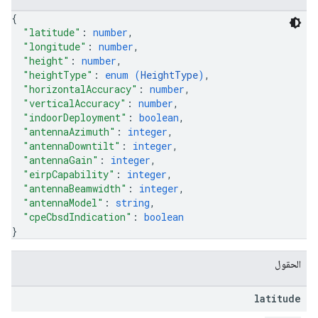
{
"latitude"
: 
number
,
"longitude"
: 
number
,
"height"
: 
number
,
"heightType"
: 
enum (
HeightType
)
,
"horizontalAccuracy"
: 
number
,
"verticalAccuracy"
: 
number
,
"indoorDeployment"
: 
boolean
,
"antennaAzimuth"
: 
integer
,
"antennaDowntilt"
: 
integer
,
"antennaGain"
: 
integer
,
"eirpCapability"
: 
integer
,
"antennaBeamwidth"
: 
integer
,
"antennaModel"
: 
string
,
"cpeCbsdIndication"
: 
boolean
}
الحقول
latitude