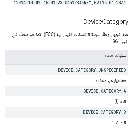
"2014-10-02T15:01:23.045123456Z"
02T15:01:23Z"
و
.
Device
Category
فئة الجهاز وفقًا للجنة الاتصالات الفيدرالية (FCC)، كما هو محدّد في
الجزء 96
عمليات التعداد
DEVICE
_
CATEGORY
_
UNSPECIFIED
فئة جهاز غير محدّدة
DEVICE
_
CATEGORY
_
A
الفئة (أ)
DEVICE
_
CATEGORY
_
B
الفئة "ب"