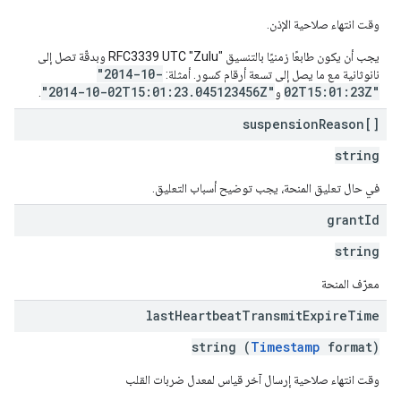
وقت انتهاء صلاحية الإذن.
يجب أن يكون طابعًا زمنيًا بالتنسيق RFC3339 UTC "Zulu"‎ وبدقّة تصل إلى
"2014-10-
نانوثانية مع ما يصل إلى تسعة أرقام كسور. أمثلة:
"2014-10-02T15:01:23.045123456Z"
02T15:01:23Z"
و
.
suspension
Reason[]
string
في حال تعليق المنحة، يجب توضيح أسباب التعليق.
grant
Id
string
معرّف المنحة
last
Heartbeat
Transmit
Expire
Time
string (
Timestamp
format)
وقت انتهاء صلاحية إرسال آخر قياس لمعدل ضربات القلب