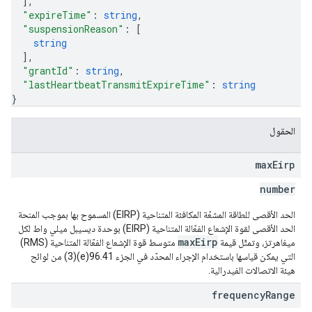
]
,
"expireTime"
: 
string
,
"suspensionReason"
: 
[
string
]
,
"grantId"
: 
string
,
"lastHeartbeatTransmitExpireTime"
: 
string
}
الحقول
max
Eirp
number
الحد الأقصى للطاقة المشعّة المكافئة المتناحية (EIRP) المسموح بها بموجب المنحة
الحد الأقصى لقوة الإشعاع الفعّالة المتناحية (EIRP) بوحدة ديسيبل ميلي واط لكل
maxEirp
ميغاهرتز، وتمثّل قيمة
متوسط قوة الإشعاع الفعّالة المتناحية (RMS)
التي يمكن قياسها باستخدام الإجراء المحدّد في الجزء 96.41(e)(3) من لوائح
هيئة الاتصالات الفيدرالية.
frequency
Range