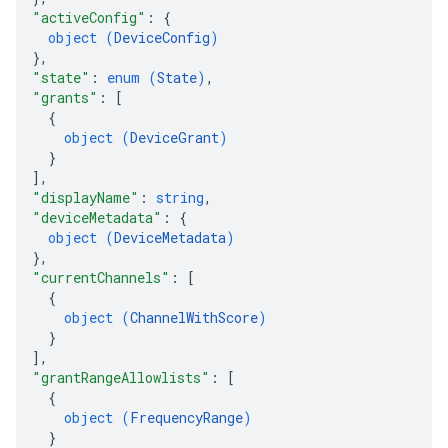
"activeConfig"
: 
{
object (
DeviceConfig
)
}
,
"state"
: 
enum (
State
)
,
"grants"
: 
[
{
object (
DeviceGrant
)
}
]
,
"displayName"
: 
string
,
"deviceMetadata"
: 
{
object (
DeviceMetadata
)
}
,
"currentChannels"
: 
[
{
object (
ChannelWithScore
)
}
]
,
"grantRangeAllowlists"
: 
[
{
object (
FrequencyRange
)
}