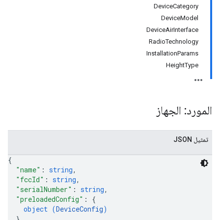
DeviceCategory
DeviceModel
DeviceAirInterface
RadioTechnology
InstallationParams
HeightType
المورد: الجهاز
تمثيل JSON
{
"name"
: 
string
,
"fccId"
: 
string
,
"serialNumber"
: 
string
,
"preloadedConfig"
: 
{
object (
DeviceConfig
)
}
,