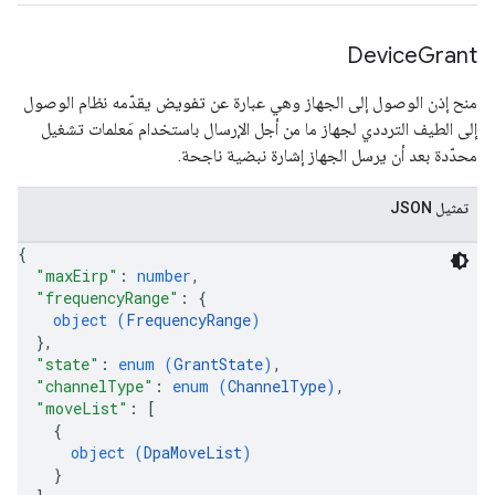
Device
Grant
منح إذن الوصول إلى الجهاز وهي عبارة عن تفويض يقدّمه نظام الوصول
إلى الطيف الترددي لجهاز ما من أجل الإرسال باستخدام مَعلمات تشغيل
محدّدة بعد أن يرسل الجهاز إشارة نبضية ناجحة.
تمثيل JSON
{
"maxEirp"
: 
number
,
"frequencyRange"
: 
{
object (
FrequencyRange
)
}
,
"state"
: 
enum (
GrantState
)
,
"channelType"
: 
enum (
ChannelType
)
,
"moveList"
: 
[
{
object (
DpaMoveList
)
}