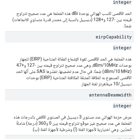
integer
الحد الأقصى لكسب الهوائي بوحدة dBi هذه المَعلمة هي عدد صحيح تتراوح
قيمته بين -127 و+128 (ديسيبل بالنسبة إلى مصدر قدرة متساوي الاتجاهات)
ضِمنًا.
eirp
Capability
integer
هذه المَعلمة هي الحد الأقصى لقوة الإشعاع الفعّالة المتناحية (EIRP) للجهاز
بوحدات dBm/10MHz، وهي عدد صحيح تتراوح قيمته بين -127 و+47
(dBm/10 MHz) ضِمنًا. في حال عدم تضمينها، تفسّرها SAS على أنّها الحد
الأقصى المسموح به للطاقة المشعّة المكافئة المتناحية (EIRP) بوحدات
ديسيبل/10 ميغاهرتز لفئة الجهاز.
antenna
Beamwidth
integer
عرض حزمة الهوائي عند مستوى 3 ديسيبل في المستوى الأفقي بالدرجات هذه
المَعلمة هي عدد صحيح غير موقّع تتراوح قيمته بين 0 و360 (درجة) شاملةً
الحدّين. وهي اختيارية لأجهزة الفئة (أ) وشرطية لأجهزة الفئة (ب).