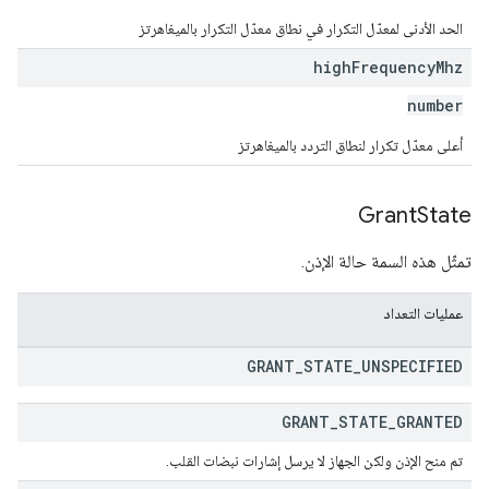
الحد الأدنى لمعدّل التكرار في نطاق معدّل التكرار بالميغاهرتز
high
Frequency
Mhz
number
أعلى معدّل تكرار لنطاق التردد بالميغاهرتز
Grant
State
تمثّل هذه السمة حالة الإذن.
عمليات التعداد
GRANT
_
STATE
_
UNSPECIFIED
GRANT
_
STATE
_
GRANTED
تم منح الإذن ولكن الجهاز لا يرسل إشارات نبضات القلب.