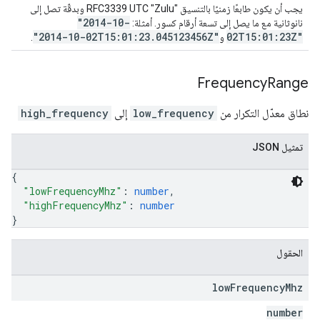
يجب أن يكون طابعًا زمنيًا بالتنسيق RFC3339 UTC "Zulu"‎ وبدقّة تصل إلى
"2014-10-
نانوثانية مع ما يصل إلى تسعة أرقام كسور. أمثلة:
"2014-10-02T15:01:23.045123456Z"
02T15:01:23Z"
و
.
Frequency
Range
نطاق معدّل التكرار من
low_frequency
إلى
high_frequency
تمثيل JSON
{
"lowFrequencyMhz"
: 
number
,
"highFrequencyMhz"
: 
number
}
الحقول
low
Frequency
Mhz
number