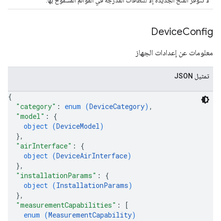
لا تتوفّر المنح الجديدة إلا للنطاقات المدرَجة في القوائم المسموح بها.
Device
Config
معلومات عن إعدادات الجهاز
تمثيل JSON
{
"category"
: 
enum (
DeviceCategory
)
,
"model"
: 
{
object (
DeviceModel
)
}
,
"airInterface"
: 
{
object (
DeviceAirInterface
)
}
,
"installationParams"
: 
{
object (
InstallationParams
)
}
,
"measurementCapabilities"
: 
[
enum (
MeasurementCapability
)