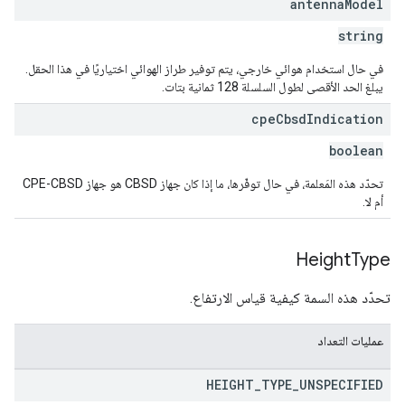
antenna
Model
string
في حال استخدام هوائي خارجي، يتم توفير طراز الهوائي اختياريًا في هذا الحقل.
يبلغ الحد الأقصى لطول السلسلة 128 ثمانية بتات.
cpe
Cbsd
Indication
boolean
تحدّد هذه المَعلمة، في حال توفّرها، ما إذا كان جهاز CBSD هو جهاز CPE-CBSD
أم لا.
Height
Type
تحدّد هذه السمة كيفية قياس الارتفاع.
عمليات التعداد
HEIGHT
_
TYPE
_
UNSPECIFIED