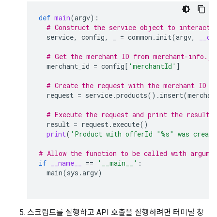
def
main
(
argv
):
# Construct the service object to interact 
service
,
config
,
_
=
common
.
init
(
argv
,
__do
# Get the merchant ID from merchant-info.js
merchant_id
=
config
[
'merchantId'
]
# Create the request with the merchant ID a
request
=
service
.
products
()
.
insert
(
merchan
# Execute the request and print the result.
result
=
request
.
execute
()
print
(
'Product with offerId "
%s
" was create
# Allow the function to be called with argume
if
__name__
==
'__main__'
:
main
(
sys
.
argv
)
스크립트를 실행하고 API 호출을 실행하려면 터미널 창