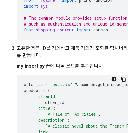
from
__future__
import
print_function
import
sys
# The common module provides setup functional
# such as authentication and unique id genera
from
shopping.content
import
common
고유한 제품 ID를 정의하고 제품 정의가 포함된 딕셔너리
를 만듭니다.
my-insert.py
끝에 다음 코드를 추가합니다.
offer_id
=
'book#
%s
'
%
common
.
get_unique_id
(
product
=
{
'offerId'
:
offer_id
,
'title'
:
'A Tale of Two Cities'
,
'description'
:
'A classic novel about the French Re
'link'
: