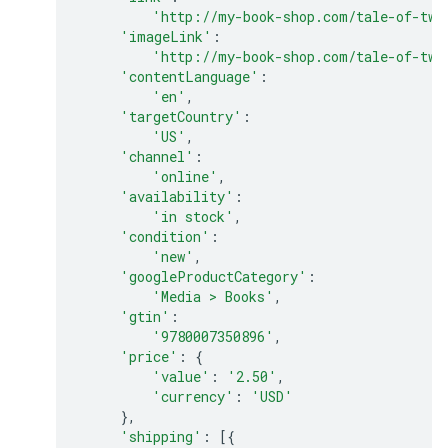
'http://my-book-shop.com/tale-of-two
'imageLink'
:
'http://my-book-shop.com/tale-of-two
'contentLanguage'
:
'en'
,
'targetCountry'
:
'US'
,
'channel'
:
'online'
,
'availability'
:
'in stock'
,
'condition'
:
'new'
,
'googleProductCategory'
:
'Media > Books'
,
'gtin'
:
'9780007350896'
,
'price'
:
{
'value'
:
'2.50'
,
'currency'
:
'USD'
},
'shipping'
:
[{