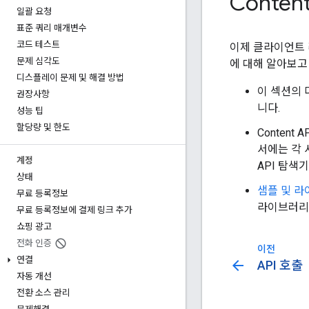
Conten
일괄 요청
표준 쿼리 매개변수
코드 테스트
이제 클라이언트 라
문제 심각도
에 대해 알아보고
디스플레이 문제 및 해결 방법
이 섹션의
권장사항
니다.
성능 팁
할당량 및 한도
Content A
서에는 각 
계정
API 탐색
상태
샘플 및 
무료 등록정보
라이브러리는
무료 등록정보에 결제 링크 추가
쇼핑 광고
전화 인증
이전
연결
arrow_back
API 호출
자동 개선
전환 소스 관리