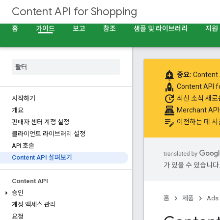
Content API for Shopping
홈
가이드
보고
참조
샘플 및 라이브러리
지원
add_alert
중요:
Content 
rocket
Content API
update
최신 소식
새로운
시작하기
point_of_sale
Merchant A
개요
edit_note
이전하는 데 시
판매자 센터 계정 설정
클라이언트 라이브러리 설정
API 호출
Content API 살펴보기
가 있을 수 있습니다
Content API
승인
홈
제품
Ads
계정 액세스 관리
요청