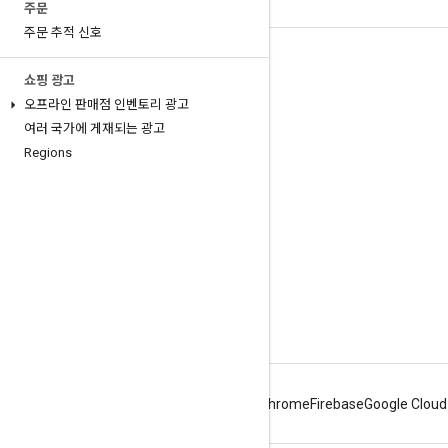
주문
주문 추적 신호
도구
쇼핑 광고
다운로드
오프라인 판매점 인벤토리 광고
여러 국가에 게재되는 광고
참조 문서
Regions
Android
Chrome
Firebase
Google Cloud