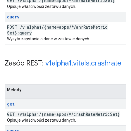
GET
/
v1alpha1
/
{name=apps
/
*
/
anr
Rate
Metric
Set}
Opisuje właściwości zestawu danych.
query
POST
/
v1alpha1
/
{name=apps
/
*
/
anr
Rate
Metric
Set}:query
Wysyła zapytanie o dane w zestawie danych.
Zasób REST:
v1alpha1
.
vitals
.
crashrate
Metody
get
GET
/
v1alpha1
/
{name=apps
/
*
/
crash
Rate
Metric
Set}
Opisuje właściwości zestawu danych.
query