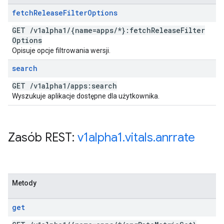
fetch
Release
Filter
Options
GET
/
v1alpha1
/
{name=apps
/
*}:fetch
Release
Filter
Options
Opisuje opcje filtrowania wersji.
search
GET
/
v1alpha1
/
apps:search
Wyszukuje aplikacje dostępne dla użytkownika.
Zasób REST:
v1alpha1
.
vitals
.
anrrate
Metody
get