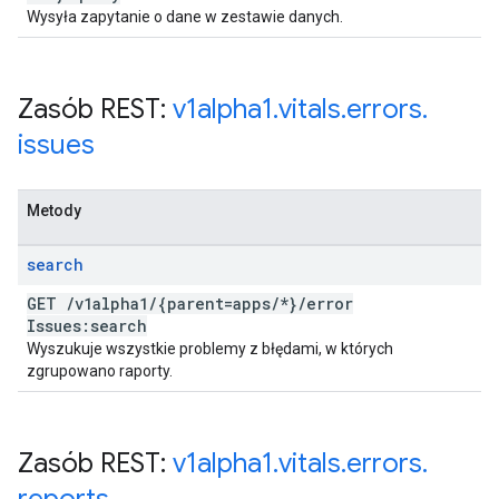
Wysyła zapytanie o dane w zestawie danych.
Zasób REST:
v1alpha1
.
vitals
.
errors
.
issues
Metody
search
GET
/
v1alpha1
/
{parent=apps
/
*}
/
error
Issues:search
Wyszukuje wszystkie problemy z błędami, w których
zgrupowano raporty.
Zasób REST:
v1alpha1
.
vitals
.
errors
.