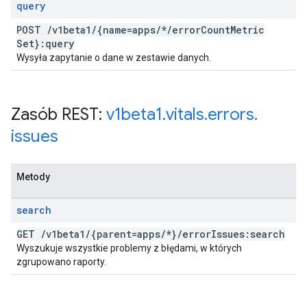
query
POST
/
v1beta1
/
{name=apps
/
*
/
error
Count
Metric
Set}:query
Wysyła zapytanie o dane w zestawie danych.
Zasób REST:
v1beta1
.
vitals
.
errors
.
issues
Metody
search
GET
/
v1beta1
/
{parent=apps
/
*}
/
error
Issues:search
Wyszukuje wszystkie problemy z błędami, w których
zgrupowano raporty.