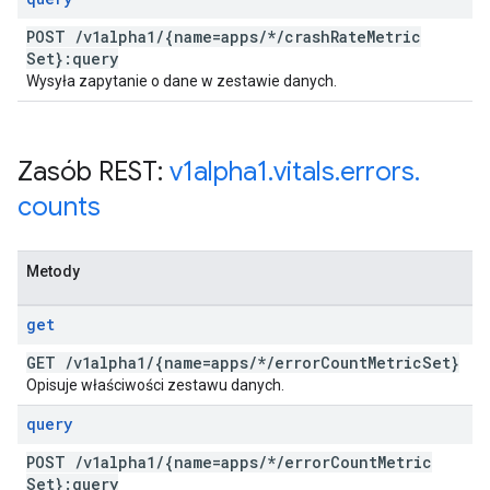
POST
/
v1alpha1
/
{name=apps
/
*
/
crash
Rate
Metric
Set}:query
Wysyła zapytanie o dane w zestawie danych.
Zasób REST:
v1alpha1
.
vitals
.
errors
.
counts
Metody
get
GET
/
v1alpha1
/
{name=apps
/
*
/
error
Count
Metric
Set}
Opisuje właściwości zestawu danych.
query
POST
/
v1alpha1
/
{name=apps
/
*
/
error
Count
Metric
Set}:query