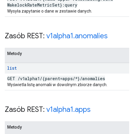
Wakelock
Rate
Metric
Set}:query
Wysyła zapytanie o dane w zestawie danych.
Zasób REST:
v1alpha1
.
anomalies
Metody
list
GET
/
v1alpha1
/
{parent=apps
/
*}
/
anomalies
Wyświetla listę anomalii w dowolnym zbiorze danych.
Zasób REST:
v1alpha1
.
apps
Metody