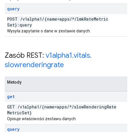
query
POST
/
v1alpha1
/
{name=apps
/
*
/
lmk
Rate
Metric
Set}:query
Wysyła zapytanie o dane w zestawie danych.
Zasób REST:
v1alpha1
.
vitals
.
slowrenderingrate
Metody
get
GET
/
v1alpha1
/
{name=apps
/
*
/
slow
Rendering
Rate
Metric
Set}
Opisuje właściwości zestawu danych.
query