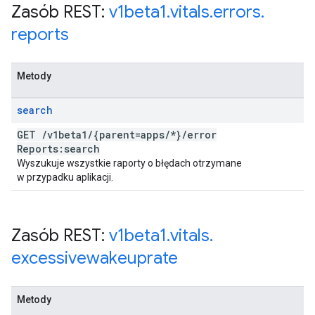
Zasób REST:
v1beta1
.
vitals
.
errors
.
reports
Metody
search
GET
/
v1beta1
/
{parent=apps
/
*}
/
error
Reports:search
Wyszukuje wszystkie raporty o błędach otrzymane
w przypadku aplikacji.
Zasób REST:
v1beta1
.
vitals
.
excessivewakeuprate
Metody