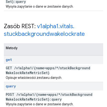
Set}:query
Wysyła zapytanie o dane w zestawie danych.
Zasób REST:
v1alpha1
.
vitals
.
stuckbackgroundwakelockrate
Metody
get
GET
/
v1alpha1
/
{name=apps
/
*
/
stuck
Background
Wakelock
Rate
Metric
Set}
Opisuje właściwości zestawu danych.
query
POST
/
v1alpha1
/
{name=apps
/
*
/
stuck
Background
Wakelock
Rate
Metric
Set}:query
Wysyła zapytanie o dane w zestawie danych.