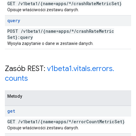
GET
/
v1beta1
/
{name=apps
/
*
/
crash
Rate
Metric
Set}
Opisuje właściwości zestawu danych.
query
POST
/
v1beta1
/
{name=apps
/
*
/
crash
Rate
Metric
Set}:query
Wysyła zapytanie o dane w zestawie danych.
Zasób REST:
v1beta1
.
vitals
.
errors
.
counts
Metody
get
GET
/
v1beta1
/
{name=apps
/
*
/
error
Count
Metric
Set}
Opisuje właściwości zestawu danych.