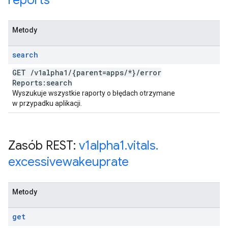
reports
Metody
search
GET
/
v1alpha1
/
{parent=apps
/
*}
/
error
Reports:search
Wyszukuje wszystkie raporty o błędach otrzymane
w przypadku aplikacji.
Zasób REST:
v1alpha1
.
vitals
.
excessivewakeuprate
Metody
get