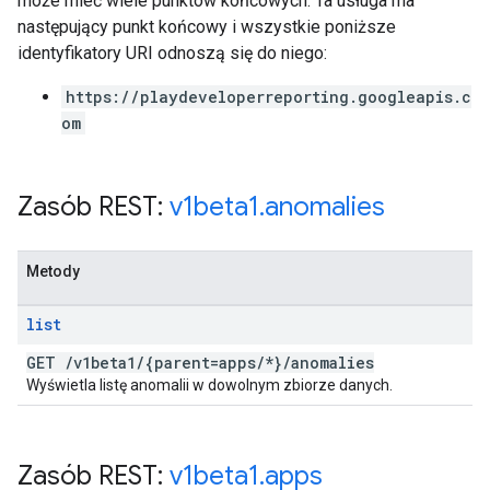
może mieć wiele punktów końcowych. Ta usługa ma
następujący punkt końcowy i wszystkie poniższe
identyfikatory URI odnoszą się do niego:
https://playdeveloperreporting.googleapis.c
om
Zasób REST:
v1beta1
.
anomalies
Metody
list
GET
/
v1beta1
/
{parent=apps
/
*}
/
anomalies
Wyświetla listę anomalii w dowolnym zbiorze danych.
Zasób REST:
v1beta1
.
apps