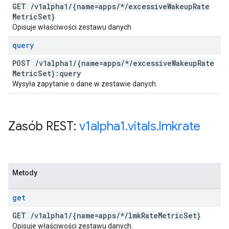
GET
/
v1alpha1
/
{name=apps
/
*
/
excessive
Wakeup
Rate
Metric
Set}
Opisuje właściwości zestawu danych.
query
POST
/
v1alpha1
/
{name=apps
/
*
/
excessive
Wakeup
Rate
Metric
Set}:query
Wysyła zapytanie o dane w zestawie danych.
Zasób REST:
v1alpha1
.
vitals
.
lmkrate
Metody
get
GET
/
v1alpha1
/
{name=apps
/
*
/
lmk
Rate
Metric
Set}
Opisuje właściwości zestawu danych.