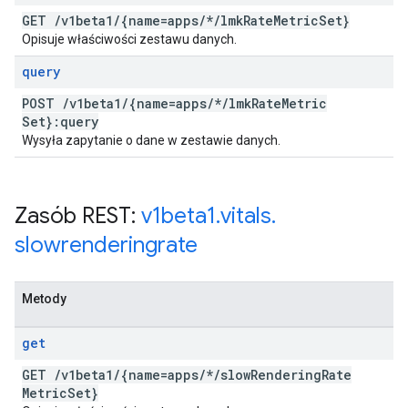
GET
/
v1beta1
/
{name=apps
/
*
/
lmk
Rate
Metric
Set}
Opisuje właściwości zestawu danych.
query
POST
/
v1beta1
/
{name=apps
/
*
/
lmk
Rate
Metric
Set}:query
Wysyła zapytanie o dane w zestawie danych.
Zasób REST:
v1beta1
.
vitals
.
slowrenderingrate
Metody
get
GET
/
v1beta1
/
{name=apps
/
*
/
slow
Rendering
Rate
Metric
Set}