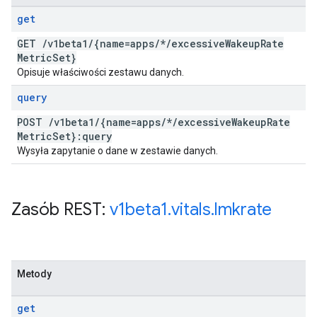
get
GET
/
v1beta1
/
{name=apps
/
*
/
excessive
Wakeup
Rate
Metric
Set}
Opisuje właściwości zestawu danych.
query
POST
/
v1beta1
/
{name=apps
/
*
/
excessive
Wakeup
Rate
Metric
Set}:query
Wysyła zapytanie o dane w zestawie danych.
Zasób REST:
v1beta1
.
vitals
.
lmkrate
Metody
get