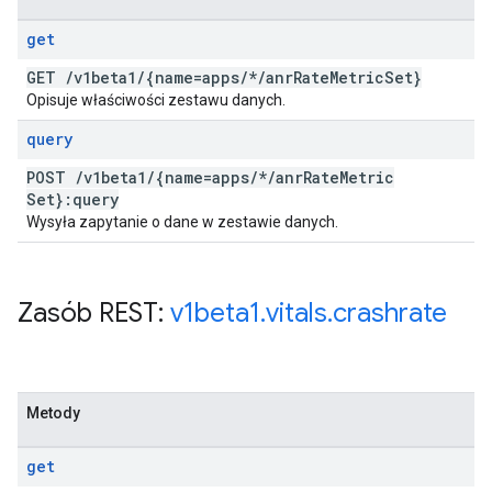
get
GET
/
v1beta1
/
{name=apps
/
*
/
anr
Rate
Metric
Set}
Opisuje właściwości zestawu danych.
query
POST
/
v1beta1
/
{name=apps
/
*
/
anr
Rate
Metric
Set}:query
Wysyła zapytanie o dane w zestawie danych.
Zasób REST:
v1beta1
.
vitals
.
crashrate
Metody
get