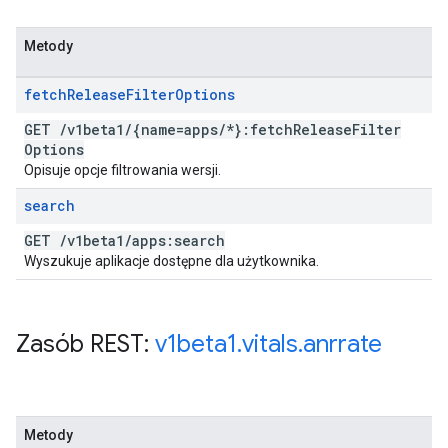
Metody
fetch
Release
Filter
Options
GET
/
v1beta1
/
{name=apps
/
*}:fetch
Release
Filter
Options
Opisuje opcje filtrowania wersji.
search
GET
/
v1beta1
/
apps:search
Wyszukuje aplikacje dostępne dla użytkownika.
Zasób REST:
v1beta1
.
vitals
.
anrrate
Metody