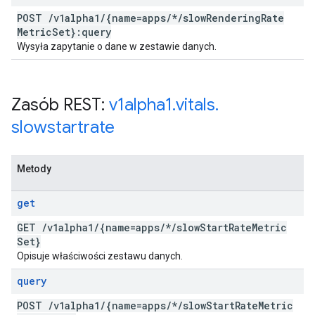
POST
/
v1alpha1
/
{name=apps
/
*
/
slow
Rendering
Rate
Metric
Set}:query
Wysyła zapytanie o dane w zestawie danych.
Zasób REST:
v1alpha1
.
vitals
.
slowstartrate
Metody
get
GET
/
v1alpha1
/
{name=apps
/
*
/
slow
Start
Rate
Metric
Set}
Opisuje właściwości zestawu danych.
query
POST
/
v1alpha1
/
{name=apps
/
*
/
slow
Start
Rate
Metric