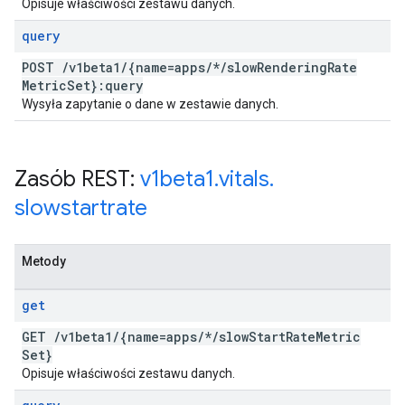
Opisuje właściwości zestawu danych.
query
POST
/
v1beta1
/
{name=apps
/
*
/
slow
Rendering
Rate
Metric
Set}:query
Wysyła zapytanie o dane w zestawie danych.
Zasób REST:
v1beta1
.
vitals
.
slowstartrate
Metody
get
GET
/
v1beta1
/
{name=apps
/
*
/
slow
Start
Rate
Metric
Set}
Opisuje właściwości zestawu danych.