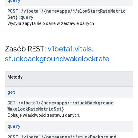
query
POST
/
v1beta1
/
{name=apps
/
*
/
slow
Start
Rate
Metric
Set}:query
Wysyła zapytanie o dane w zestawie danych.
Zasób REST:
v1beta1
.
vitals
.
stuckbackgroundwakelockrate
Metody
get
GET
/
v1beta1
/
{name=apps
/
*
/
stuck
Background
Wakelock
Rate
Metric
Set}
Opisuje właściwości zestawu danych.
query
POST
/
v1beta1
/
{name=apps
/
*
/
stuck
Background