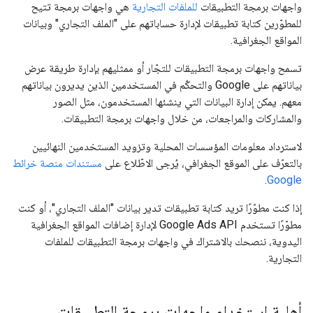
واجهات برمجة التطبيقات
للملفات التجارية
هي واجهات برمجة تتيح
للمطوّرين كتابة تطبيقات لإدارة حساباتهم على "الملف التجاري" وبيانات
المواقع الجغرافية.
تسمح واجهات برمجة التطبيقات للتجّار أو ممثليهم بإدارة طريقة عرض
بياناتهم على Google والتحكّم في المستخدمين الذين يديرون بياناتهم
معهم. يمكن إدارة البيانات التي ينشئها المستخدمون، مثل الصور
والمشاركات والمراجعات، من خلال واجهات برمجة التطبيقات.
لاسترداد معلومات المؤسسات المحلية وتزويد المستخدمين النهائيين
بالتعرّف على الموقع الجغرافي، يُرجى الاطّلاع على
مستندات منصة خرائط
.
Google
إذا كنت مطوّرًا تريد كتابة تطبيقات تدير بيانات "الملف التجاري"، أو كنت
مطوّرًا تستخدم Google Ads API لإدارة إضافات المواقع الجغرافية
اليدوية، ننصحك بالاشتراك في واجهات برمجة التطبيقات للملفات
التجارية.
أهلية استخدام واجهات برمجة التطبيقات