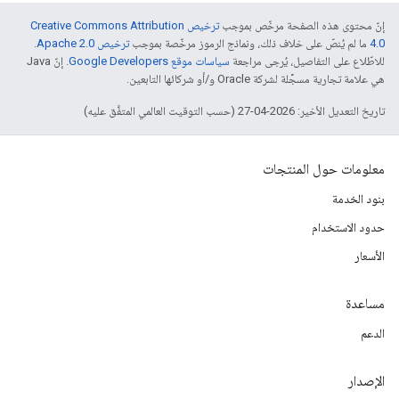
إنّ محتوى هذه الصفحة مرخّص بموجب
ترخيص Creative Commons Attribution
4.0‏
ما لم يُنصّ على خلاف ذلك، ونماذج الرموز مرخّصة بموجب
ترخيص Apache 2.0‏
.
للاطّلاع على التفاصيل، يُرجى مراجعة
سياسات موقع Google Developers‏
. إنّ Java
هي علامة تجارية مسجَّلة لشركة Oracle و/أو شركائها التابعين.
تاريخ التعديل الأخير: 2026-04-27 (حسب التوقيت العالمي المتفَّق عليه)
معلومات حول المنتجات
بنود الخدمة
حدود الاستخدام
الأسعار
مساعدة
الدعم
الإصدار