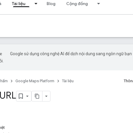
á
Tài liệu
Blog
Cộng đồng
Google sử dụng công nghệ AI để dịch nội dung sang ngôn ngữ bạn ư
ỗi.
phẩm
Google Maps Platform
Tài liệu
Thông
 URL
iệt