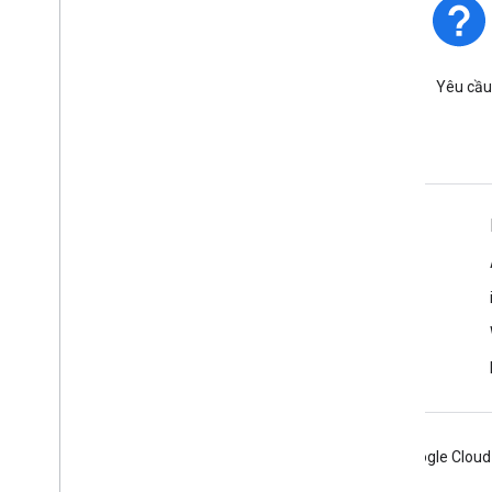
Trạng thái nền tảng
Tìm hiểu về các sự cố và thời
Yêu cầu
điểm ngừng hoạt động của
nền tảng.
Tìm hiểu thêm
Câu hỏi thường gặp
Trình khám phá các chức năng
Bắt đầu
Các phương pháp hay nhất về bảo mật API
Android
Chrome
Firebase
Google Cloud