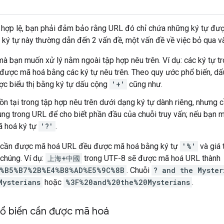
hợp lệ, bạn phải đảm bảo rằng URL đó chỉ chứa những ký tự được
ký tự này thường dẫn đến 2 vấn đề, một vấn đề về việc bỏ qua và
mà bạn muốn xử lý nằm ngoài tập hợp nêu trên. Ví dụ: các ký tự
được mã hoá bằng các ký tự nêu trên. Theo quy ước phổ biến, d
c biểu thị bằng ký tự dấu cộng
'+'
cũng như.
tồn tại trong tập hợp nêu trên dưới dạng ký tự dành riêng, nhưng
g trong URL để cho biết phần đầu của chuỗi truy vấn; nếu bạn m
ã hoá ký tự
'?'
.
ự cần được mã hoá URL đều được mã hoá bằng ký tự
'%'
và giá 
chúng. Ví dụ:
上海+中國
trong UTF-8 sẽ được mã hoá URL thành
%B5%B7%2B%E4%B8%AD%E5%9C%8B
. Chuỗi
? and the Myster
Mysterians
hoặc
%3F%20and%20the%20Mysterians
.
hổ biến cần được mã hoá