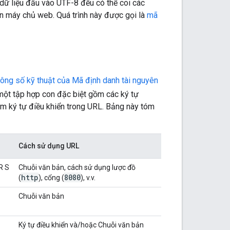
dữ liệu đầu vào UTF-8 đều có thể coi các
ến máy chủ web. Quá trình này được gọi là
mã
hông số kỹ thuật của Mã định danh tài nguyên
 một tập hợp con đặc biệt gồm các ký tự
àm ký tự điều khiển trong URL. Bảng này tóm
Cách sử dụng URL
 R S
Chuỗi văn bản, cách sử dụng lược đồ
http
8080
(
), cổng (
), v.v.
Chuỗi văn bản
Ký tự điều khiển và/hoặc Chuỗi văn bản