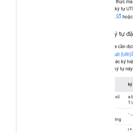
phương thức mã h
Dịch vụ trong phạm vi
URL có ký tự UTF
Quản lý sự cố
hoá URL
hoặ
Trung tâm tin cậy
Các ký tự đặ
Tiện ích
Định dạng Thuật toán đường nhiều
đoạn được mã hoá
Chúng ta cần dịc
Tiện ích Bộ mã hoá đường nhiều đường
đồng nhất (URI)
có tính tương tác
ASCII: các ký hi
Tiện ích Bộ giải mã đường nhiều đoạn
tắt các ký tự này
tương tác
Điều khoản và chính sách
Đặt
ký
Điều khoản Google Maps Platform
Chữ và số
a b
Điều khoản dành cho Khu vực kinh
tế Châu Âu (EEA)
T 
Câu hỏi thường gặp về Khu vực kinh tế
Không
- _
Châu Âu (EEA)
dành riêng
Tài nguyên khác
Đã đặt
! *