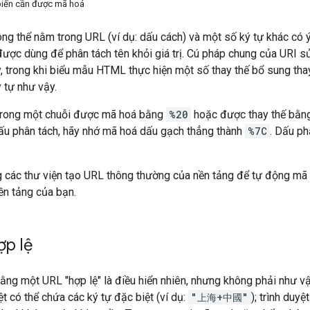
biến cần được mã hoá
ng thể nằm trong URL (ví dụ: dấu cách) và một số ký tự khác có 
ược dùng để phân tách tên khỏi giá trị. Cú pháp chung của URI 
y, trong khi biểu mẫu HTML thực hiện một số thay thế bổ sung th
ý tự như vậy.
 trong một chuỗi được mã hoá bằng
%20
hoặc được thay thế bằng
dấu phân tách, hãy nhớ mã hoá dấu gạch thẳng thành
%7C
. Dấu ph
 các thư viện tạo URL thông thường của nền tảng để tự động m
ền tảng của bạn.
ợp lệ
rằng một URL "hợp lệ" là điều hiển nhiên, nhưng không phải như v
ệt có thể chứa các ký tự đặc biệt (ví dụ:
"上海+中國"
); trình duy