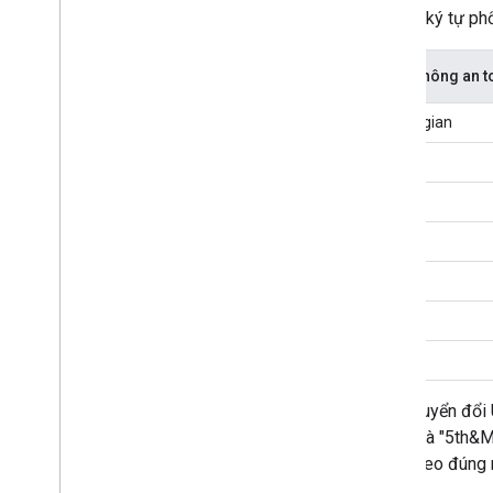
Một số ký tự phổ
Ký tự không an t
Không gian
"
<
>
#
%
|
Việc chuyển đổi 
địa chỉ là "5th&
ký tự theo đúng 