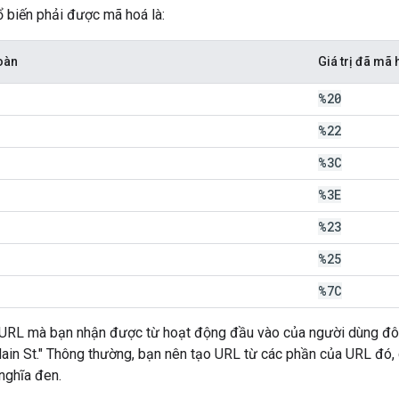
 biến phải được mã hoá là:
oàn
Giá trị đã mã
%20
%22
%3C
%3E
%23
%25
%7C
URL mà bạn nhận được từ hoạt động đầu vào của người dùng đôi k
Main St." Thông thường, bạn nên tạo URL từ các phần của URL đó,
nghĩa đen.