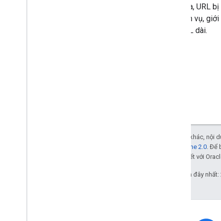
Ngoài ra, URL bị
các dịch vụ, giớ
đến URL dài.
Trừ phi có lưu ý khác, nội
Giấy phép Apache 2.0
. Để 
các đơn vị liên kết với Oracl
Cập nhật lần gần đây nhất: