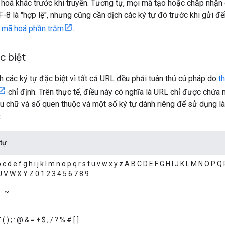
oá khác trước khi truyền. Tương tự, mọi mã tạo hoặc chấp nhận 
-8 là "hợp lệ", nhưng cũng cần dịch các ký tự đó trước khi gửi đ
c
mã hoá phần trăm
.
c biệt
h các ký tự đặc biệt vì tất cả URL đều phải tuân thủ cú pháp do
t
chỉ định. Trên thực tế, điều này có nghĩa là URL chỉ được chứa
ệu chữ và số quen thuộc và một số ký tự dành riêng để sử dụng l
:
 tự
 c d e f g h i j k l m n o p q r s t u v w x y z A B C D E F G H I J K L M N O P Q
U V W X Y Z 0 1 2 3 4 5 6 7 8 9
 . ~
 ' ( ) ; : @ & = + $ , / ? % # [ ]