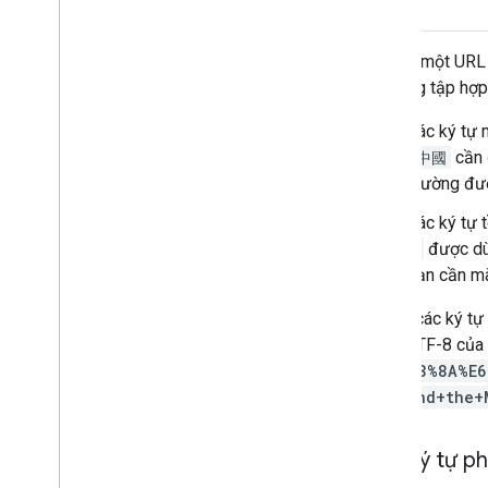
Kế hoạch theo dõi tài sản
trước
Bản không dùng nữa
Miền
Khi tạo một URL 
Giai đoạn ra mắt
sử dụng tập hợp 
Sản phẩm cũ
Các ký tự 
Thông tin chi tiết về phạm vi bản đồ
+中國
cần 
Hỗ trợ phần mềm và hệ điều hành di
động
thường đượ
Danh sách kiểm tra trước khi ra mắt
Các ký tự 
Gói cao cấp
?
được dùn
So sánh vai trò của dự án
bạn cần m
Câu hỏi thường gặp về việc di chuyển
CA gốc
Tất cả các ký t
Mã hoá URL
ký tự UTF-8 của 
Người dùng Word
Press
%E4%B8%8A%E6
%3F+and+the+
Các ký tự p