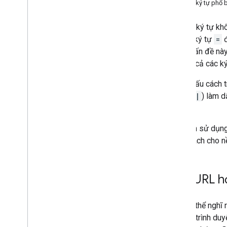
Các ký tự phổ 
Tài nguyên về AI
Một số ký tự khô
Tổng quan
HTML, ký tự
=
đ
Kỹ năng của nhân viên hỗ trợ
quyết vấn đề nà
Bộ công cụ Agentic UI (thử nghiệm)
cho tất cả các k
Bộ công cụ Code Assist (thử
nghiệm)
Ví dụ: dấu cách
Maps Grounding Lite
thẳng (
|
) làm 
%2C
.
Các phương pháp hay nhất
Bạn nên sử dụng
Các phương pháp hay nhất về bảo mật
API
đúng cách cho n
Hướng dẫn về chữ ký số
Hướng dẫn tối ưu hoá
Tối ưu hoá việc sử dụng Dịch vụ web
Tạo URL h
Bảo mật và tuân thủ
Bạn có thể nghĩ 
Tổng quan
chỉ của trình duy
Hướng dẫn bảo mật