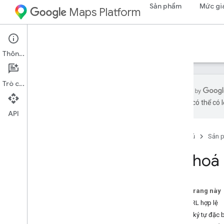
Sản phẩm
Mức gi
Maps Platform
Tài liệu
Thông tin
Trò chuyện
bằng AI có thể có l
API
Tài liệu về Nền tảng Google Maps
Trang chủ
Sản 
Bắt đầu
Bắt đầu sử dụng Google Maps Platform
Mã hoá
Lấy và sử dụng Maps Demo Key
Trình khám phá các chức năng
Mã bản đồ
Trên trang này
Câu hỏi thường gặp
Tạo URL hợp lệ
Dịch vụ hỗ trợ và tài nguyên
Các ký tự đặc b
Chăm sóc khách hàng