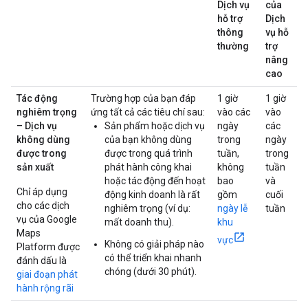
Dịch vụ
của
hỗ trợ
Dịch
thông
vụ hỗ
thường
trợ
nâng
cao
Tác động
Trường hợp của bạn đáp
1 giờ
1 giờ
nghiêm trọng
ứng tất cả các tiêu chí sau:
vào các
vào
– Dịch vụ
Sản phẩm hoặc dịch vụ
ngày
các
không dùng
của bạn không dùng
trong
ngày
được trong
được trong quá trình
tuần,
trong
sản xuất
phát hành công khai
không
tuần
hoặc tác động đến hoạt
bao
và
Chỉ áp dụng
động kinh doanh là rất
gồm
cuối
cho các dịch
nghiêm trọng (ví dụ:
ngày lễ
tuần
vụ của Google
mất doanh thu).
khu
Maps
vực
Không có giải pháp nào
Platform được
có thể triển khai nhanh
đánh dấu là
chóng (dưới 30 phút).
giai đoạn phát
hành rộng rãi