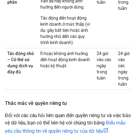
Vấn đề này không ảnh
phần
tuần
trong
hưởng đến người dùng.
tuần
Tác động đến hoạt động
kinh doanh ở mức thấp (ví
dụ: gây bất tiện hoặc ảnh
hưởng nhỏ đến các quy
trình kinh doanh).
Tác động nhỏ
Ít hoặc không ảnh hưởng
24 giờ
24 giờ
– Có thể sử
đến hoạt động kinh doanh
vào các
vào
dụng dịch vụ
hoặc kỹ thuật.
ngày
các
đầy đủ
trong
ngày
tuần
trong
tuần
Thắc mắc về quyền riêng tư
Đối với các câu hỏi liên quan đến quyền riêng tư và việc bảo
vệ dữ liệu, bạn có thể liên hệ với chúng tôi bằng
Biểu mẫu
yêu cầu thông tin về quyền riêng tư của dữ liệu
.