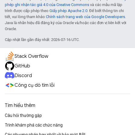
phép ghi nhận tác giả 4.0 của Creative Commons
và các mẫu mã lập
trình được cấp phép theo
Giấy phép Apache 2.0
. Để biết thông tin chi
tiết, vui lòng tham khảo
Chính sách trang web của Google Developers
.
Java là nhãn hiệu đã đăng ký của Oracle và/hoặc các đơn vị liên kết với
Oracle.
Cập nhật lần gần đây nhất: 2026-07-16 UTC.
Stack Overflow
GitHub
Discord
Công cụ dò tìm lỗi
Tìm hiểu thêm
Câu hỏi thường gặp
Trình khám phá các chức năng
Các phương pháp hay nhất về bảo mật API