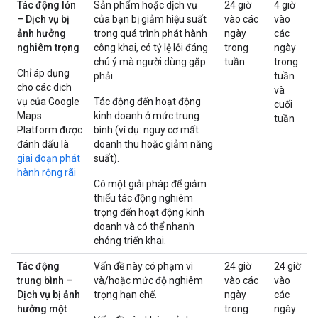
Tác động lớn
Sản phẩm hoặc dịch vụ
24 giờ
4 giờ
– Dịch vụ bị
của bạn bị giảm hiệu suất
vào các
vào
ảnh hưởng
trong quá trình phát hành
ngày
các
nghiêm trọng
công khai, có tỷ lệ lỗi đáng
trong
ngày
chú ý mà người dùng gặp
tuần
trong
Chỉ áp dụng
phải.
tuần
cho các dịch
và
vụ của Google
Tác động đến hoạt động
cuối
Maps
kinh doanh ở mức trung
tuần
Platform được
bình (ví dụ: nguy cơ mất
đánh dấu là
doanh thu hoặc giảm năng
giai đoạn phát
suất).
hành rộng rãi
Có một giải pháp để giảm
thiểu tác động nghiêm
trọng đến hoạt động kinh
doanh và có thể nhanh
chóng triển khai.
Tác động
Vấn đề này có phạm vi
24 giờ
24 giờ
trung bình –
và/hoặc mức độ nghiêm
vào các
vào
Dịch vụ bị ảnh
trọng hạn chế.
ngày
các
hưởng một
trong
ngày