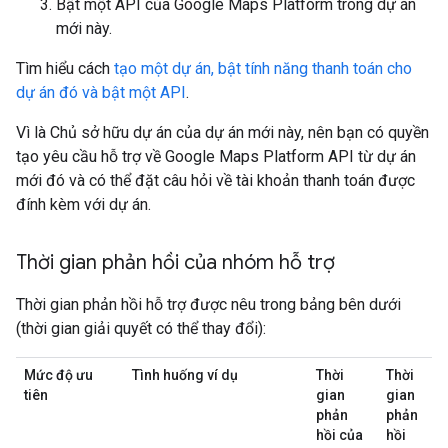
Bật một API của Google Maps Platform trong dự án
mới này.
Tìm hiểu cách
tạo một dự án, bật tính năng thanh toán cho
dự án đó và bật một API
.
Vì là Chủ sở hữu dự án của dự án mới này, nên bạn có quyền
tạo yêu cầu hỗ trợ về Google Maps Platform API từ dự án
mới đó và có thể đặt câu hỏi về tài khoản thanh toán được
đính kèm với dự án.
Thời gian phản hồi của nhóm hỗ trợ
Thời gian phản hồi hỗ trợ được nêu trong bảng bên dưới
(thời gian giải quyết có thể thay đổi):
Mức độ ưu
Tình huống ví dụ
Thời
Thời
tiên
gian
gian
phản
phản
hồi của
hồi