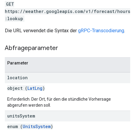
GET
https://weather.googleapis.com/v1/forecast/hours
:lookup
Die URL verwendet die Syntax der
gRPC-Transcodierung
.
Abfrageparameter
Parameter
location
object (
LatLng
)
Erforderlich. Der Ort, für den die stündliche Vorhersage
abgerufen werden soll.
units
System
enum (
UnitsSystem
)