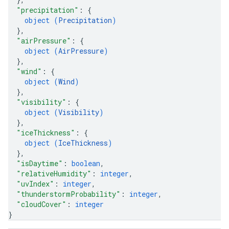
"precipitation"
: 
{
object (
Precipitation
)
}
,
"airPressure"
: 
{
object (
AirPressure
)
}
,
"wind"
: 
{
object (
Wind
)
}
,
"visibility"
: 
{
object (
Visibility
)
}
,
"iceThickness"
: 
{
object (
IceThickness
)
}
,
"isDaytime"
: 
boolean
,
"relativeHumidity"
: 
integer
,
"uvIndex"
: 
integer
,
"thunderstormProbability"
: 
integer
,
"cloudCover"
: 
integer
}