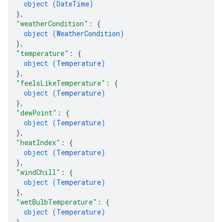
object (
DateTime
)
}
,
"weatherCondition"
: 
{
object (
WeatherCondition
)
}
,
"temperature"
: 
{
object (
Temperature
)
}
,
"feelsLikeTemperature"
: 
{
object (
Temperature
)
}
,
"dewPoint"
: 
{
object (
Temperature
)
}
,
"heatIndex"
: 
{
object (
Temperature
)
}
,
"windChill"
: 
{
object (
Temperature
)
}
,
"wetBulbTemperature"
: 
{
object (
Temperature
)
}
,