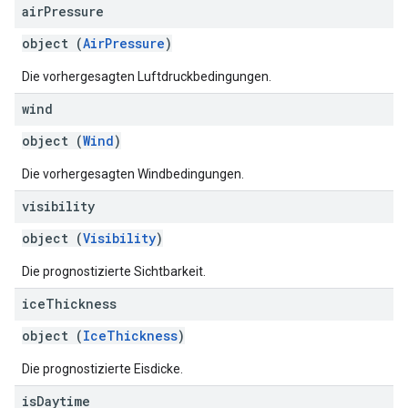
air
Pressure
object (
AirPressure
)
Die vorhergesagten Luftdruckbedingungen.
wind
object (
Wind
)
Die vorhergesagten Windbedingungen.
visibility
object (
Visibility
)
Die prognostizierte Sichtbarkeit.
ice
Thickness
object (
IceThickness
)
Die prognostizierte Eisdicke.
is
Daytime