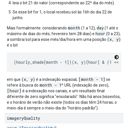
leia o bit 21 do valor (correspondente ao 22º dia do mês).
Se esse bit for 1, o local recebeu sol às 16h do dia 22 de
junho.
month
day
Mais formalmente: considerando
(1 a 12),
(1 até o
hour
máximo de dias do mês; fevereiro tem 28 dias) e
(0 a 23),
(x, y)
a sombra/sol para esse mês/dia/hora em uma posição
é o bit
(x, y)
[month - 1]
em que
é a indexação espacial,
se
month - 1
refere à busca do
º URL (indexação de zero),
[hour]
é a indexação nos canais, e um resultado final
diferente de zero significa "ensolarado". Não há anos bissextos,
e o horário de verão não existe (todos os dias têm 24 horas; o
meio-dia é sempre o meio-dia do "horário padrão").
imagery
Quality