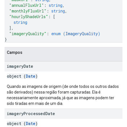
"annualFluxUrl"
: 
string
,
"monthlyFluxUrl"
: 
string
,
"hourlyShadeUrls"
: 
[
string
]
,
"imageryQuality"
: 
enum (
ImageryQuality
)
}
Campos
imagery
Date
object (
Date
)
Quando as imagens de origem (de onde todos os outros dados
são derivados) nessa região foram capturadas. Ela é
necessariamente aproximada, já que as imagens podem ter
sido tiradas em mais de um dia.
imagery
Processed
Date
object (
Date
)