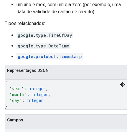
um ano e mês, com um dia zero (por exemplo, uma
data de validade de cartão de crédito).
Tipos relacionados:
google.type.TimeOfDay
google.type.DateTime
google.protobuf.Timestamp
Representação JSON
{
"year"
: 
integer
,
"month"
: 
integer
,
"day"
: 
integer
}
Campos