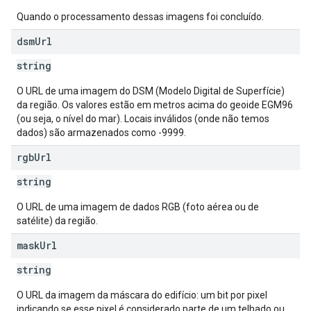
Quando o processamento dessas imagens foi concluído.
dsm
Url
string
O URL de uma imagem do DSM (Modelo Digital de Superfície)
da região. Os valores estão em metros acima do geoide EGM96
(ou seja, o nível do mar). Locais inválidos (onde não temos
dados) são armazenados como -9999.
rgb
Url
string
O URL de uma imagem de dados RGB (foto aérea ou de
satélite) da região.
mask
Url
string
O URL da imagem da máscara do edifício: um bit por pixel
indicando se esse pixel é considerado parte de um telhado ou