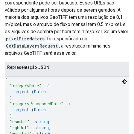
correspondente pode ser buscado. Esses URLs são
válidos por algumas horas depois de serem gerados. A
maioria dos arquivos GeoTIFF tem uma resolução de 0,1
m/pixel, mas o arquivo de fluxo mensal tem 0,5 m/pixel, e
os arquivos de sombra por hora têm 1 m/pixel. Se um valor
pixelSizeMeters
foi especificado no
GetDataLayersRequest
, a resolução mínima nos
arquivos GeoTIFF será esse valor.
Representação JSON
{
"imageryDate"
: 
{
object (
Date
)
}
,
"imageryProcessedDate"
: 
{
object (
Date
)
}
,
"dsmUrl"
: 
string
,
"rgbUrl"
: 
string
,
"maskUrl"
: 
string
,