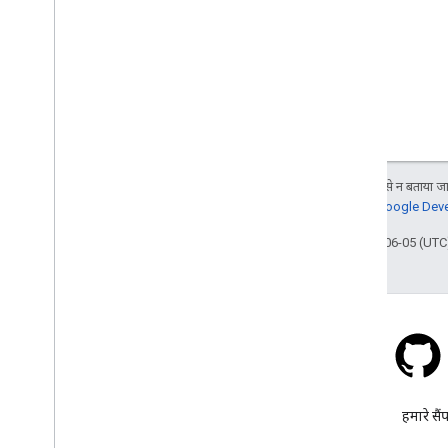
जब तक कुछ अलग से न बताया जाए
जानकारी के लिए,
Google Devel
आखिरी बार 2026-06-05 (UTC)
स्टैक ओवरफ़्लो
google-maps टैग के तहत सवाल
हमारे सैं
पूछें.