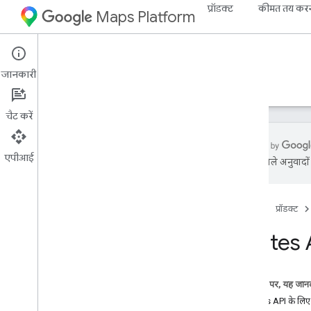
प्रॉडक्ट
कीमत तय कर
Maps Platform
Web Services
Routes API
जानकारी
गाइड
रेफ़रंस
संसाधन
चैट करें
एपीआई
एआई से मिले अनुवादों म
सहायता
सहायता के विकल्प
होम पेज
प्रॉडक्ट
Maps के बारे में अक्सर पूछे जाने वाले सवाल
रास्तों के बारे में अक्सर पूछे जाने वाले सवाल
Routes A
देश और इलाके का कवरेज
दोपहिया वाहन के रास्ते का कवरेज
रिलीज़ टिप्पणियां
इस पेज पर, यह जानक
अप-टू-डेट रहें
Routes API के लिए