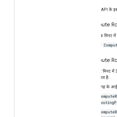
Routes API के इस्ते
Compute Ro
एक मिनट में 
हर
Compu
Compute Ro
हर मिनट में 
जाता है.
जगह के आईडी
ComputeR
routingP
ComputeR