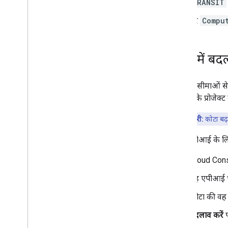
TRANSIT
हर
Compu
कोटा में ब
कोटा की सीमाओं से
जब आपके प्रोजेक्ट 
अहम जानकारी:
कोटा बढ़
अपने एपीआई के लिए
Cloud Cons
वह एपीआई चु
कोटा की वह व
बदलाव करें
प