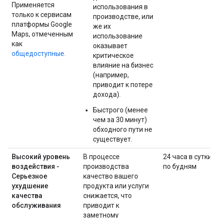
Применяется
использования в
только к сервисам
производстве, или
платформы Google
же их
Maps, отмеченным
использование
как
оказывает
общедоступные.
критическое
влияние на бизнес
(например,
приводит к потере
дохода).
Быстрого (менее
чем за 30 минут)
обходного пути не
существует.
Высокий уровень
В процессе
24 часа в сутки
воздействия -
производства
по будням
Серьезное
качество вашего
ухудшение
продукта или услуги
качества
снижается, что
обслуживания
приводит к
заметному