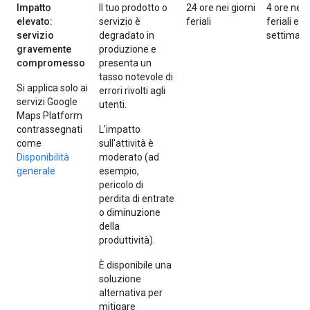
Impatto
Il tuo prodotto o
24 ore nei giorni
4 ore nei 
elevato:
servizio è
feriali
feriali e n
servizio
degradato in
settiman
gravemente
produzione e
compromesso
presenta un
tasso notevole di
Si applica solo ai
errori rivolti agli
servizi Google
utenti.
Maps Platform
contrassegnati
L'impatto
come
sull'attività è
Disponibilità
moderato (ad
generale
esempio,
pericolo di
perdita di entrate
o diminuzione
della
produttività).
È disponibile una
soluzione
alternativa per
mitigare