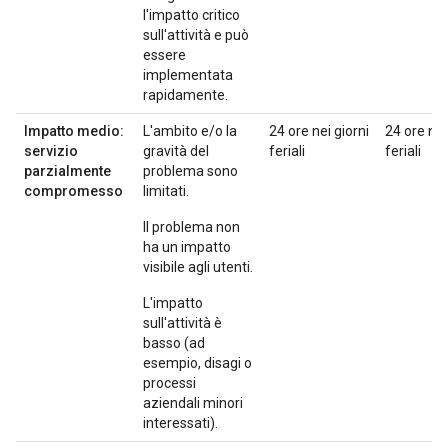
l'impatto critico
sull'attività e può
essere
implementata
rapidamente.
Impatto medio:
L'ambito e/o la
24 ore nei giorni
24 ore nei
servizio
gravità del
feriali
feriali
parzialmente
problema sono
compromesso
limitati.
Il problema non
ha un impatto
visibile agli utenti.
L'impatto
sull'attività è
basso (ad
esempio, disagi o
processi
aziendali minori
interessati).