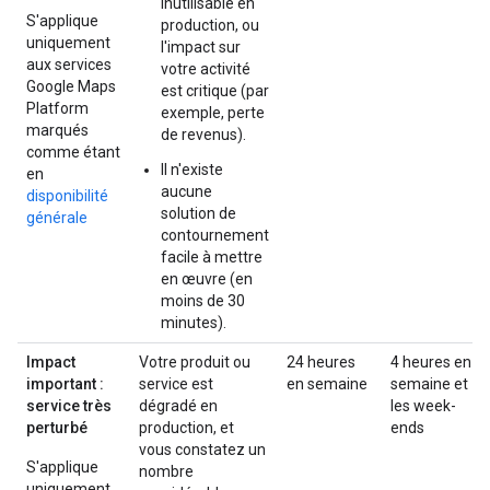
inutilisable en
S'applique
production, ou
uniquement
l'impact sur
aux services
votre activité
Google Maps
est critique (par
Platform
exemple, perte
marqués
de revenus).
comme étant
Il n'existe
en
aucune
disponibilité
solution de
générale
contournement
facile à mettre
en œuvre (en
moins de 30
minutes).
Impact
Votre produit ou
24 heures
4 heures en
important :
service est
en semaine
semaine et
service très
dégradé en
les week-
perturbé
production, et
ends
vous constatez un
S'applique
nombre
uniquement