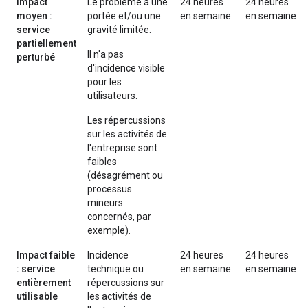
Impact
Le problème a une
24 heures
24 heures
moyen :
portée et/ou une
en semaine
en semaine
service
gravité limitée.
partiellement
Il n'a pas
perturbé
d'incidence visible
pour les
utilisateurs.
Les répercussions
sur les activités de
l'entreprise sont
faibles
(désagrément ou
processus
mineurs
concernés, par
exemple).
Impact faible
Incidence
24 heures
24 heures
: service
technique ou
en semaine
en semaine
entièrement
répercussions sur
utilisable
les activités de