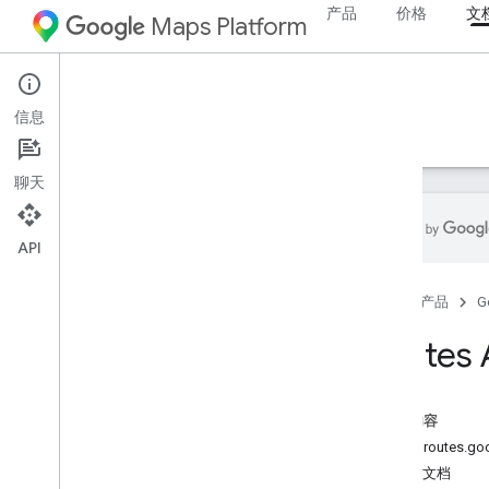
产品
价格
文
Maps Platform
Web Services
Routes API
信息
指南
参考文档
资源
聊天
API
REST 参考文档
首页
产品
G
概览
Top
Level
Routes 
类型
Fallback
Info
本页内容
Lat
Lng
服务：routes.goo
Localized
Text
发现文档
位置信息