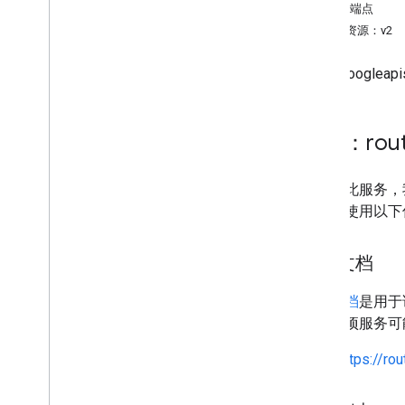
服务端点
Money
REST 资源：v2
Route
Modifiers
Route
Travel
Advisory
traffic.googlea
Route
Travel
Mode
Routing
Preference
Speed
Reading
Interval
服务：rout
Status
Toll
Info
Traffic
Model
要调用此服务，我
Transit
Preferences
求时应使用以下
单元
航点
发现文档
RPC 参考文档
发现文档
是用于说
具。一项服务可
https://ro