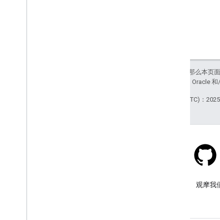
如未另行说明，那么本页
站政策
。Java 是 Orac
最后更新时间 (UTC)：2025-
Stack Overflow
在 google-maps 标签下提问。
观摩我