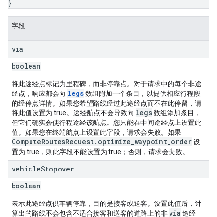
}
字段
via
boolean
将此途经点标记为里程碑，而非停靠点。对于请求中的每个非途
legs
经点，响应都会向
数组附加一个条目，以提供相应行程段
的经停点详情。如果您希望路线经过此途经点而不在此停留，请
legs
将此值设置为 true。途经航点不会导致向
数组添加条目，
但它们确实会使行程途经该航点。您只能在中间途经点上设置此
值。如果您在终端航点上设置此字段，请求会失败。如果
ComputeRoutesRequest.optimize_waypoint_order
设
置为 true，则此字段不能设置为 true；否则，请求会失败。
vehicle
Stopover
boolean
表示此途经点供车辆停靠，目的是接客或送客。设置此值后，计
via
算出的路线不会包含不适合接客和送客的道路上的非
途经