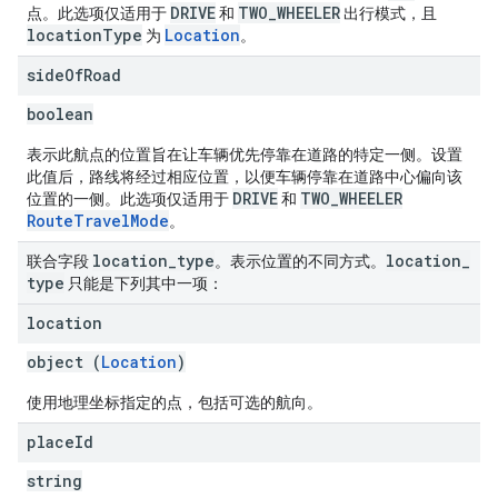
DRIVE
TWO_WHEELER
点。此选项仅适用于
和
出行模式，且
locationType
Location
为
。
side
Of
Road
boolean
表示此航点的位置旨在让车辆优先停靠在道路的特定一侧。设置
此值后，路线将经过相应位置，以便车辆停靠在道路中心偏向该
DRIVE
TWO_WHEELER
位置的一侧。此选项仅适用于
和
RouteTravelMode
。
location
_
type
location
_
联合字段
。表示位置的不同方式。
type
只能是下列其中一项：
location
object (
Location
)
使用地理坐标指定的点，包括可选的航向。
place
Id
string