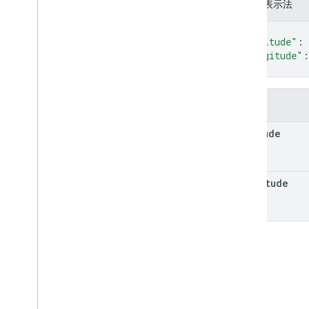
JSON 表示法
Money
Route
Modifiers
{
"latitude"
: 
Route
Travel
Advisory
"longitude"
:
Route
Travel
Mode
}
Routing
Preference
Speed
Reading
Interval
字段
Status
Toll
Info
latitude
Traffic
Model
Transit
Preferences
单元
longitude
航点
RPC 参考文档