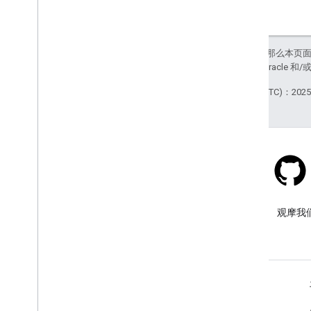
如未另行说明，那么本页
政策
。Java 是 Oracl
最后更新时间 (UTC)：2025-
Stack Overflow
在 google-maps 标签下提问。
观摩我
了解详情
常见问题解答