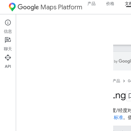
产品
价格
文
Maps Platform
Web Services
Routes API
信息
指南
参考文档
资源
聊天
API
REST 参考文档
首页
产品
G
概览
Top
Level
Lat
Lng
类型
Fallback
Info
表示纬度/经度
Lat
Lng
WGS84 标准
。
Localized
Text
位置信息