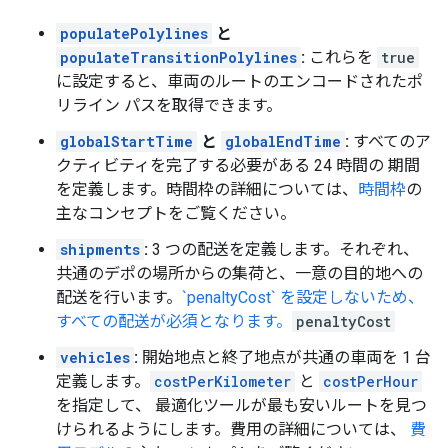
populatePolylines
と
populateTransitionPolylines
:
これらを
true
に設定すると、車両のルートのエンコードされたポ
リライン パスを取得できます。
globalStartTime
と
globalEndTime
:
すべてのア
クティビティを完了する必要がある 24 時間の 期間
を定義します。時間枠の詳細については、
時間枠
の
主なコンセプトをご覧ください。
shipments
:
3 つの配送を定義します。それぞれ、
共通のデポの場所からの集荷と、一意の目的地への
配送を行います。
`penaltyCost` を設定しないため、
すべての配送が必須となります。
penaltyCost
vehicles
:
開始地点と終了地点が共通の車両を 1 台
定義します。
costPerKilometer
と
costPerHour
を指定して、 最適化ツールが最も安いルートを見つ
けられるようにします。費用の詳細については、
費