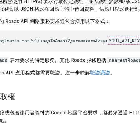
網路服務會使用 HTTP(S) 要求存取特定網址，並將網址參數和/或 J
服務會以 JSON 格式在回應主體中傳回資料，供應用程式進行剖
型的
Roads API
網路服務要求通常會採用以下格式：
ogleapis.com/v1/
snapToRoads
?
parameters
&key=
YOUR_API_KEY
ads
表示要求的特定服務。其他 Roads 服務包括
nearestRoad
ds API
應用程式都需要驗證。進一步瞭解
驗證憑證
。
存取權
 金鑰或包含使用者資料的 Google 地圖平台要求，都必須透過 HTT
絕。