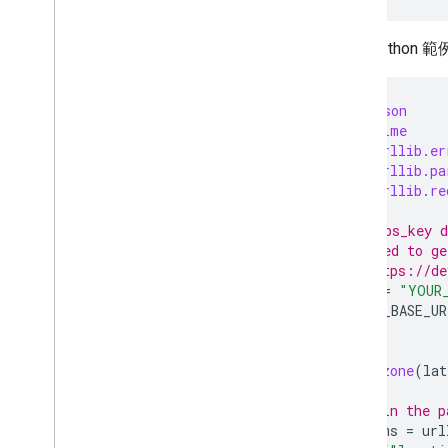
以下 Pytho
import
json
import
time
import
urllib.er
import
urllib.pa
import
urllib.re
# The maps_key d
# You need to ge
# See https://de
API_KEY
=
"YOUR
TIMEZONE_BASE_UR
def
timezone
(
lat
# Join the p
params
=
url