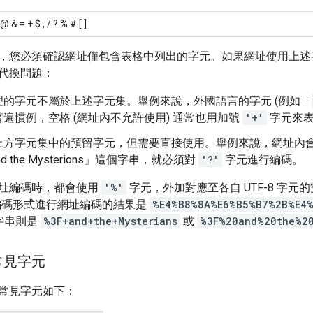
; : @ & = + $ , / ? % # [ ]
，您必須確認網址僅包含表格中列出的字元。如果網址使用上述
代換問題：
理的字元不屬於上述字元集。舉例來說，外國語言的字元 (例如「
遍慣例，空格 (網址內不允許使用) 通常也用加號
'+'
字元來
上方字元集中的預留字元，但需要直接使用。舉例來說，網址內
nd the Mysterions」這個字串，就必須對
'?'
字元進行編碼。
址編碼時，都會使用
'%'
字元，外加對應至各自 UTF-8 字
8 編碼形式進行網址編碼的結果是
%E4%B8%8A%E6%B5%B7%2B%E4
字串則是
%3F+and+the+Mysterians
或
%3F%20and%20the%20
常見字元
常見字元如下：