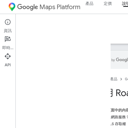
產品
定價
說
Maps Platform
Web Services
Roads API
資訊
指南
資源
即時通訊
API
Roads API
首頁
產品
G
總覽
使用 R
設定
設定 Roads API
這個頁面中的內
開發人員指南
什麼是網路服務
對齊道路
SSL/TLS 存取權