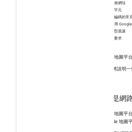
最近的道路
建立有效網址
速限
特殊字元
進階概念
需要編碼的常
疑難排解
禮貌使用 Google 
道路檢查器
指數型退讓
同步要求
最佳做法
網路服務最佳做法
Google 地圖
用戶端程式庫
本指南將說明一
指南
。
什麼是網
Google 地
《Google 地