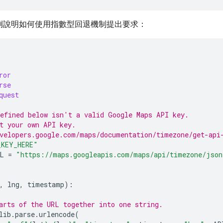
n 範例說明如何使用指數型回退機制提出要求：
ror
rse
quest
efined below isn't a valid Google Maps API key.
t your own API key.
velopers.google.com/maps/documentation/timezone/get-api
_KEY_HERE"
L
=
"https://maps.googleapis.com/maps/api/timezone/json
,
lng
,
timestamp
):
arts of the URL together into one string.
lib
.
parse
.
urlencode
(