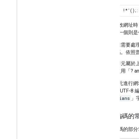
預留
! * ' ( ) 
建立有效網址時
問題，一個則是
您需要處
碼。依照普
字元屬於
使用「? a
所有字元進行網
國
」以 UTF-
Mysterians
」
需要編碼的
必須編碼的部分