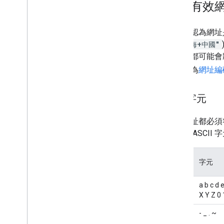
建立有效
您可能認為網址
如
"上海+中國"
程式碼都可能會
過程稱為
網址編
特殊字元
所有網址都必須
分特殊 ASC
字元
字元
集
英數
a b c d e
字元
X Y Z 0 
非預
- _ . ~
留