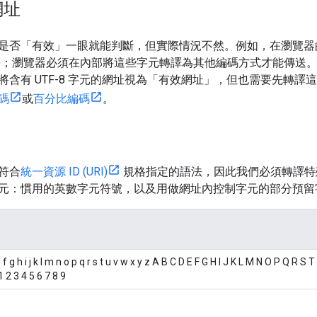
網址
是否「有效」一眼就能判斷，但實際情況不然。例如，在瀏覽器的
)；瀏覽器必須在內部將這些字元轉譯為其他編碼方式才能傳送。同
將含有 UTF-8 字元的網址視為「有效網址」，但也需要先轉
碼
或
百分比編碼
。
符合
統一資源 ID (URI)
規格指定的語法，因此我們必須轉譯特
II 字元：慣用的英數字元符號，以及用做網址內控制字元的部分預
 f g h i j k l m n o p q r s t u v w x y z A B C D E F G H I J K L M N O P Q R S 
1 2 3 4 5 6 7 8 9