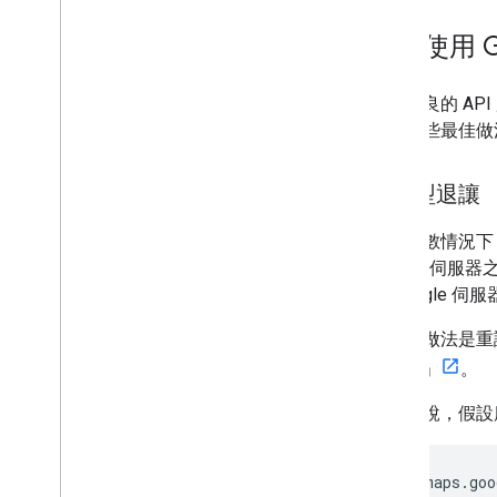
禮貌使用 Go
設計不良的 AP
遵循這些最佳做
指數型退讓
在極少數情況下，
Google 
向 Google
較好的做法是重
數輪詢」
。
舉例來說，假設應用
https://maps.goo