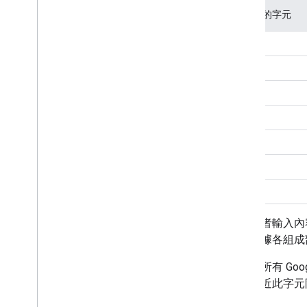
不安全的字元
空格
"
<
>
#
%
|
將使用者輸入內容
應該根據各組成
此外，所有 Goo
出現接近此字元