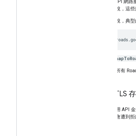
Maps API 
一般來說，這些
一般來說，典
https://roads.go
其中
snapToRo
注意
：所有
Roa
SSL
/
TLS 
凡是使用 API
求可能會遭到拒