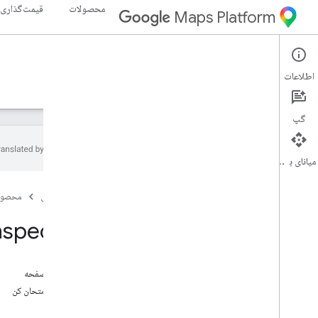
محصولات
قیمت‌گذاری
Maps Platform
Roads API
Web Services
اطلاعات
راهنما
منابع
گپ
میانای برنامه‌سازی کاربردی
Roads API
صفحه اصلی
محصول
نمای کلی
nspector
راه اندازی
راه‌اندازی API Roads
در این صفحه
راهنمای توسعه دهندگان
خودت امتحان کن
ضربه محکم و ناگهانی به جاده ها