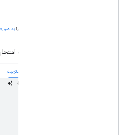
این مثال را
به صورت
خودت امتحان
جاوا اسکریپت