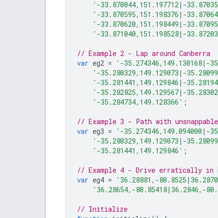
'-33.870044,151.197712|-33.8703
'-33.870595,151.198376|-33.8706
'-33.870620,151.198449|-33.8709
'-33.871040,151.198528|-33.8720
// Example 2 - Lap around Canberra
var
eg2
=
'-35.274346,149.130168|-3
'-35.280329,149.129073|-35.2809
'-35.281441,149.129846|-35.2819
'-35.282825,149.129567|-35.2830
'-35.284734,149.128366'
;
// Example 3 - Path with unsnappable
var
eg3
=
'-35.274346,149.094000|-3
'-35.280329,149.129073|-35.2809
'-35.281441,149.129846'
;
// Example 4 - Drive erratically in 
var
eg4
=
'36.28881,-80.8525|36.287
'36.28654,-80.85418|36.2846,-80
// Initialize