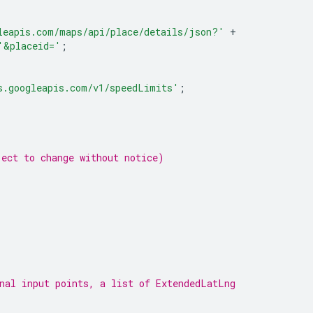
leapis.com/maps/api/place/details/json?'
+
'&placeid='
;
s.googleapis.com/v1/speedLimits'
;
ject to change without notice)
nal input points, a list of ExtendedLatLng