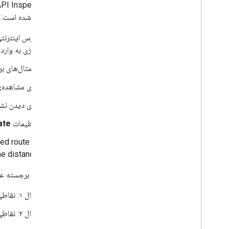
نزدیکترین جاده ها
ابزار Roads API Inspector ابزاری تعاملی است که می‌توانید برای آزمایش
محدودیت سرعت
ابزار ارائه شده است:
مفاهیم پیشرفته
آدرس اینترن
عیب یابی
نیازی به وارد کردن
بازرس راه
از مثال‌های برجسته ب
بهترین شیوه ها
برای مشاهده‌
بهترین روش های وب سرویس
کتابخانه های مشتری
برای دیدن نشان
تنظیمات
ate
ed route is
he distance.
نمونه‌های برجسته عبا
مثال ۱: نقاطی در امتداد جاده‌ای در پیرمونت، سیدنی.
مثال ۲: نقاطی در امتداد جاده‌ای در کانبرا، قلمرو پایتختی استرالیا.