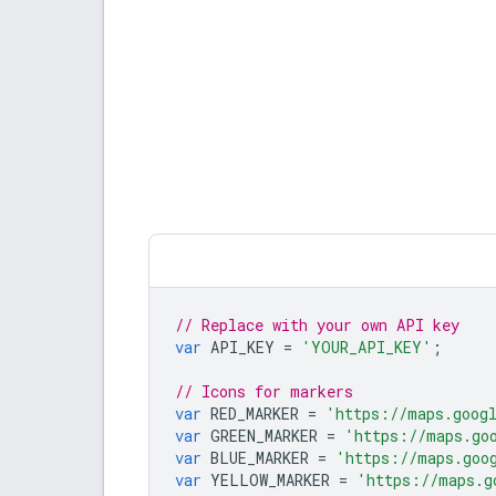
// Replace with your own API key
var
API_KEY
=
'YOUR_API_KEY'
;
// Icons for markers
var
RED_MARKER
=
'https://maps.goog
var
GREEN_MARKER
=
'https://maps.go
var
BLUE_MARKER
=
'https://maps.goo
var
YELLOW_MARKER
=
'https://maps.g