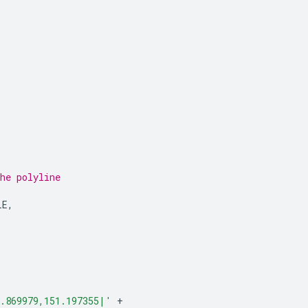
he polyline
LE
,
3.869979,151.197355|'
+