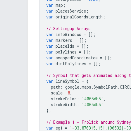
var
map
;
var
placesService
;
var
originalCoordsLength
;
// Settingup Arrays
var
infoWindows
=
[];
var
markers
=
[];
var
placeIds
=
[];
var
polylines
=
[];
var
snappedCoordinates
=
[];
var
distPolylines
=
[];
// Symbol that gets animated along t
var
lineSymbol
=
{
path
:
google
.
maps
.
SymbolPath
.
CIRC
scale
:
8
,
strokeColor
:
'#005db5'
,
strokeWidth
:
'#005db5'
};
// Example 1 - Frolick around Sydney
var
eg1
=
'-33.870315,151.196532|-3