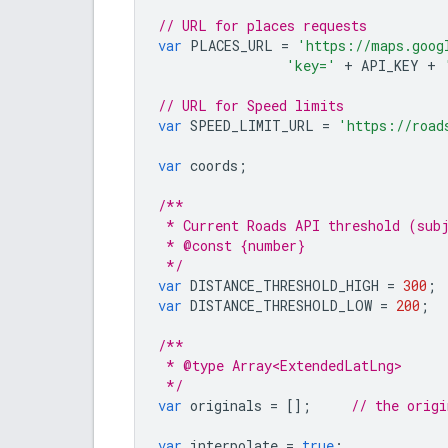
// URL for places requests
var
PLACES_URL
=
'https://maps.goog
'key='
+
API_KEY
+
// URL for Speed limits
var
SPEED_LIMIT_URL
=
'https://road
var
coords
;
/**
 * Current Roads API threshold (sub
 * @const {number}
 */
var
DISTANCE_THRESHOLD_HIGH
=
300
;
var
DISTANCE_THRESHOLD_LOW
=
200
;
/**
 * @type Array<ExtendedLatLng>
 */
var
originals
=
[];
// the origi
var
interpolate
=
true
;