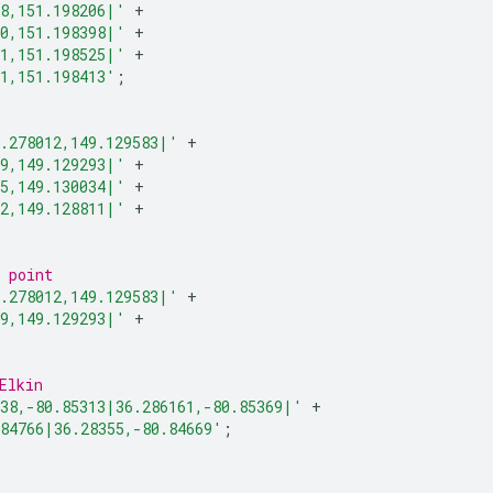
58,151.198206|'
+
40,151.198398|'
+
51,151.198525|'
+
31,151.198413'
;
5.278012,149.129583|'
+
99,149.129293|'
+
45,149.130034|'
+
22,149.128811|'
+
 point
5.278012,149.129583|'
+
99,149.129293|'
+
Elkin
038,-80.85313|36.286161,-80.85369|'
+
.84766|36.28355,-80.84669'
;