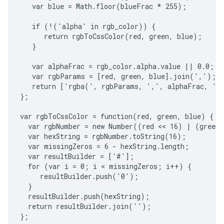
   var blue = Math.floor(blueFrac * 255);

   if (!('alpha' in rgb_color)) {

      return rgbToCssColor(red, green, blue);

   }

   var alphaFrac = rgb_color.alpha.value || 0.0;

   var rgbParams = [red, green, blue].join(',');

   return ['rgba(', rgbParams, ',', alphaFrac, ')'
};

var rgbToCssColor = function(red, green, blue) {

  var rgbNumber = new Number((red << 16) | (green 
  var hexString = rgbNumber.toString(16);

  var missingZeros = 6 - hexString.length;

  var resultBuilder = ['#'];

  for (var i = 0; i < missingZeros; i++) {

     resultBuilder.push('0');

  }

  resultBuilder.push(hexString);

  return resultBuilder.join('');

};
