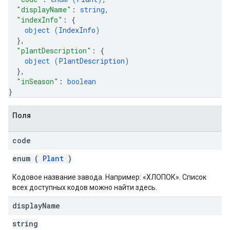
"displayName"
: 
string
,
"indexInfo"
: 
{
object (
IndexInfo
)
}
,
"plantDescription"
: 
{
object (
PlantDescription
)
}
,
"inSeason"
: 
boolean
}
Поля
code
enum (
Plant
)
Кодовое название завода. Например: «ХЛОПОК». Список
всех доступных кодов можно найти здесь.
display
Name
string