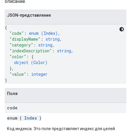
описание.
JSON-представление
{
"code"
: 
enum (
Index
)
,
"displayName"
: 
string
,
"category"
: 
string
,
"indexDescription"
: 
string
,
"color"
: 
{
object (
Color
)
}
,
"value"
: 
integer
}
Поля
code
enum (
Index
)
Код индекса. Это поле представляет индекс для целей