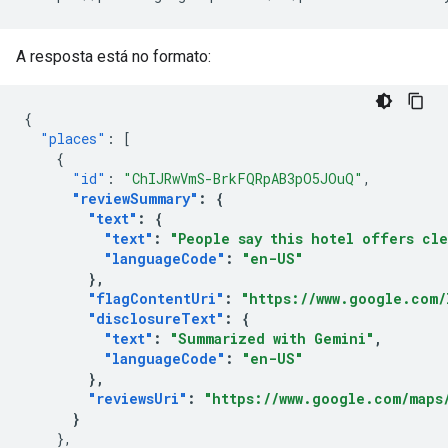
A resposta está no formato:
{
"places"
:
[
{
"id"
:
"ChIJRwVmS-BrkFQRpAB3pO5JOuQ"
,
"reviewSummary"
:
{
"text"
:
{
"text"
:
"People say this hotel offers cl
"languageCode"
:
"en-US"
},
"flagContentUri"
:
"https://www.google.com/
"disclosureText"
:
{
"text"
:
"Summarized with Gemini"
,
"languageCode"
:
"en-US"
},
"reviewsUri"
:
"https://www.google.com/maps/
}
},