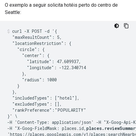
O exemplo a seguir solicita hotéis perto do centro de
Seattle:
curl -X POST -d '{

  "maxResultCount": 5,

  "locationRestriction": {

    "circle": {

      "center": {

        "latitude": 47.609937,

        "longitude": -122.340714

      },

      "radius": 1000

    }

  },

  "includedTypes": ["hotel"],

  "excludedTypes": [],

  "rankPreference":"POPULARITY"

}' \

-H 'Content-Type: application/json' -H "X-Goog-Api-K
-H "X-Goog-FieldMask: places.id,
places.reviewSummar