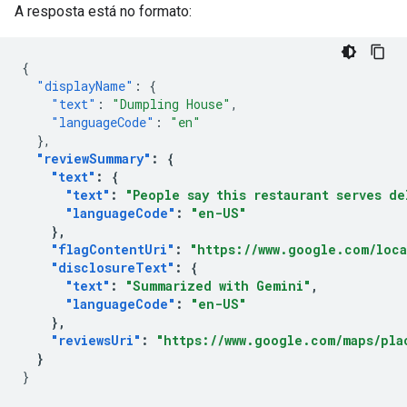
A resposta está no formato:
{
"displayName"
:
{
"text"
:
"Dumpling House"
,
"languageCode"
:
"en"
},
"reviewSummary"
:
{
"text"
:
{
"text"
:
"People say this restaurant serves d
"languageCode"
:
"en-US"
},
"flagContentUri"
:
"https://www.google.com/loca
"disclosureText"
:
{
"text"
:
"Summarized with Gemini"
,
"languageCode"
:
"en-US"
},
"reviewsUri"
:
"https://www.google.com/maps/plac
}
}