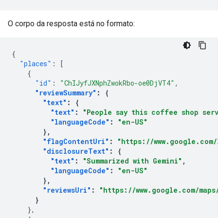
O corpo da resposta está no formato:
{
"places"
:
[
{
"id"
:
"ChIJyfJXNphZwokRbo-oe0DjVT4"
,
"reviewSummary"
:
{
"text"
:
{
"text"
:
"People say this coffee shop ser
"languageCode"
:
"en-US"
},
"flagContentUri"
:
"https://www.google.com/
"disclosureText"
:
{
"text"
:
"Summarized with Gemini"
,
"languageCode"
:
"en-US"
},
"reviewsUri"
:
"https://www.google.com/maps/
}
},