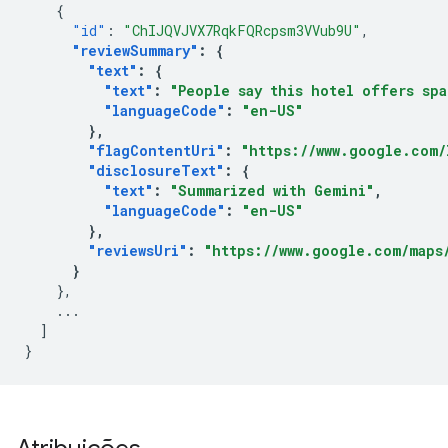
{
"id"
:
"ChIJQVJVX7RqkFQRcpsm3VVub9U"
,
"reviewSummary"
:
{
"text"
:
{
"text"
:
"People say this hotel offers sp
"languageCode"
:
"en-US"
},
"flagContentUri"
:
"https://www.google.com/
"disclosureText"
:
{
"text"
:
"Summarized with Gemini"
,
"languageCode"
:
"en-US"
},
"reviewsUri"
:
"https://www.google.com/maps/
}
},
...
]
}