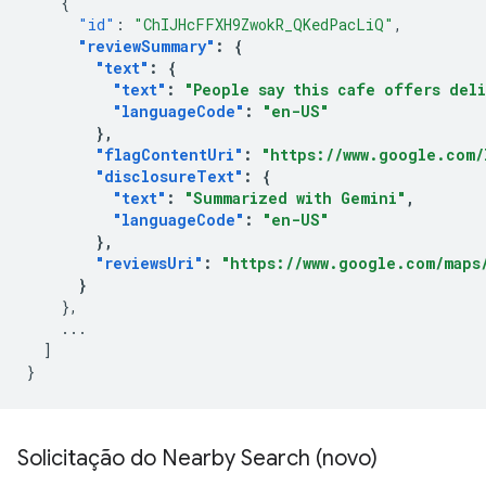
{
"id"
:
"ChIJHcFFXH9ZwokR_QKedPacLiQ"
,
"reviewSummary"
:
{
"text"
:
{
"text"
:
"People say this cafe offers del
"languageCode"
:
"en-US"
},
"flagContentUri"
:
"https://www.google.com/
"disclosureText"
:
{
"text"
:
"Summarized with Gemini"
,
"languageCode"
:
"en-US"
},
"reviewsUri"
:
"https://www.google.com/maps/
}
},
...
]
}
Solicitação do Nearby Search (novo)