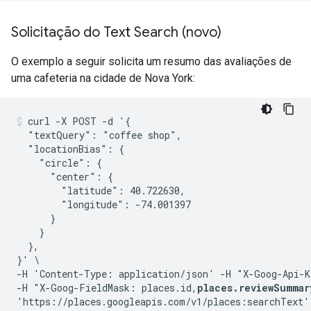
Solicitação do Text Search (novo)
O exemplo a seguir solicita um resumo das avaliações de
uma cafeteria na cidade de Nova York:
curl -X POST -d '{

  "textQuery": "coffee shop",

  "locationBias": {

    "circle": {

      "center": {

        "latitude": 40.722630,

        "longitude": -74.001397

      }

    }

  },

}' \

-H 'Content-Type: application/json' -H "X-Goog-Api-K
-H "X-Goog-FieldMask: places.id,
places.reviewSummar