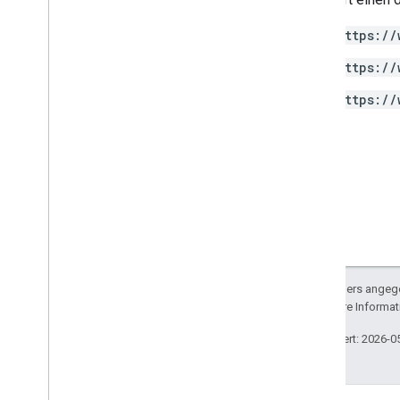
https://
https://
https://
Sofern nicht anders angege
lizenziert. Weitere Informa
Zuletzt aktualisiert: 2026-0