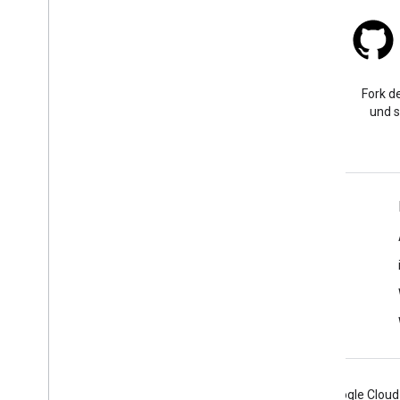
Stack Overflow
Eine Frage mit dem Tag
Fork de
„google-maps“ stellen
und s
Weitere Informationen
FAQ
API-Auswahl
Orts-ID-Suche
Android
Chrome
Firebase
Google Cloud