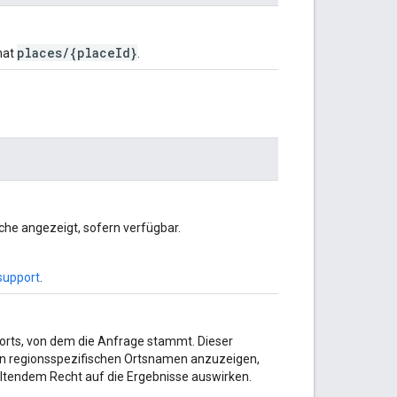
places/{placeId}
mat
.
che angezeigt, sofern verfügbar.
support
.
orts, von dem die Anfrage stammt. Dieser
en regionsspezifischen Ortsnamen anzuzeigen,
eltendem Recht auf die Ergebnisse auswirken.