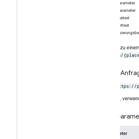
search
Text
Pfadparameter
places
.
photos
Suchparameter
Anfragetext
Typen
Antworttext
Kreis
Autorisierungsbe
Routing
Parameters
Routing
Summary
Details zu eine
RPC-Referenz
places/{plac
HTTP-Anfra
GET https://
Die URL verwend
Pfadparame
Parameter