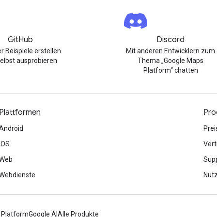
GitHub
Discord
r Beispiele erstellen
Mit anderen Entwicklern zum
elbst ausprobieren
Thema „Google Maps
Platform“ chatten
Plattformen
Pro
Android
Prei
iOS
Vert
Web
Sup
Webdienste
Nut
 Platform
Google AI
Alle Produkte