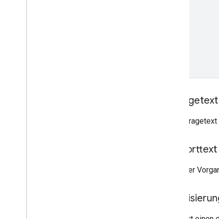
Anfragetext
Der Anfragetext 
Antworttext
Wenn der Vorgan
Autorisieru
Erfordert einen 