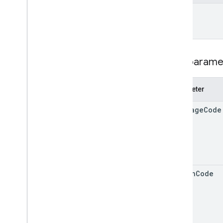
name
Suchparame
Parameter
language
Code
region
Code