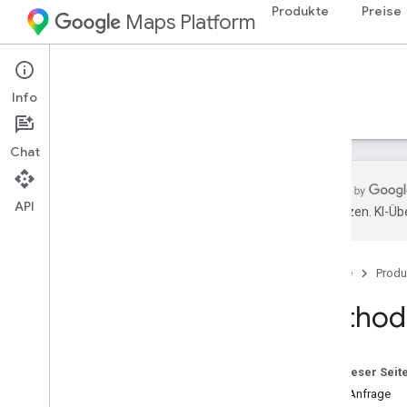
Produkte
Preise
Maps Platform
Web Services
Places API
Info
Leitfäden
Referenzen
Ressourcen
Alt
Chat
API
übersetzen. KI-Üb
Übersicht
REST-Referenz
Startseite
Produ
REST-Ressourcen
Orte
Method:
Übersicht
automatische Vervollständigung
get
Auf dieser Seit
search
Nearby
HTTP-Anfrage