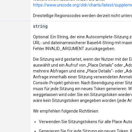
https://www.unicode.org/cldr/charts/latest/supplem
Dreistellige Regionscodes werden derzeit nicht unters
string
Optional. Ein String, der eine Autocomplete-Sitzung 
URL- und dateinamesicherer Base64-String mit maxima
Fehler INVALID_ARGUMENT zurückgegeben.
Die Sitzung wird gestartet, wenn der Nutzer mit der 
auswählt und ein Aufruf von „Place Details“ oder „Add
mehrere Abfragen und eine „Place Details“- oder „Ad
Anfrage innerhalb einer Sitzung verwendeten Anme
Console-Projekt gehören. Nach Beendigung einer Sitzu
muss für jede Sitzung ein neues Token generieren.
weggelassen wird oder Sie ein Sitzungstoken wiederv
wäre kein Sitzungstoken angegeben worden (jede An
Wir empfehlen folgende Richtlinien:
Verwenden Sie Sitzungstokens für alle Place Aut
Generieren Sie für jede Sitzung ein neues Token.