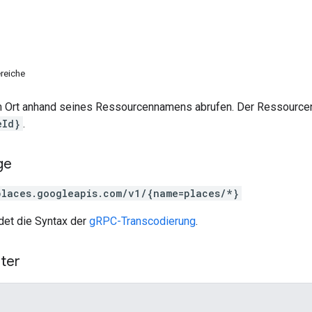
reiche
m Ort anhand seines Ressourcennamens abrufen. Der Ressourcen
eId}
.
ge
places.googleapis.com/v1/{name=places/*}
et die Syntax der
gRPC-Transcodierung
.
ter