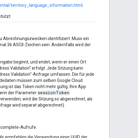
ental/territory_language_information.html
.
tützt.
zu Abrechnungszwecken identifiziert. Muss ein
l 36 ASCII-Zeichen sein. Andernfalls wird der
Eingabe beginnt, und endet, wenn er einen Ort
ress Validation“ erfolgt. Jede Sitzung kann
dress Validation“-Anfrage umfassen. Die für jede
ldedaten müssen zum selben Google Cloud
ng ist das Token nicht mehr gültig. Ihre App
sessionToken
 Wenn der Parameter
erwenden, wird die Sitzung so abgerechnet, als
frage wird separat abgerechnet).
ocomplete-Aufrufe.
 Wir empfehlen die Verwendung einer UUID der