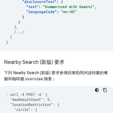
"disclosureText"
:
{
"text"
:
"Summarized with Gemini"
,
"languageCode"
:
"en-US"
}
}
},
/.../
]
}
Nearby Search (新版) 要求
下列 Nearby Search (新版) 要求會傳回奧勒岡州波特蘭的餐
廳和咖啡廳
overview
摘要：
curl -X POST -d '{

  "maxResultCount": 5,

  "locationRestriction": {

    "circle": {
