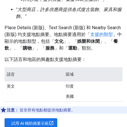
"大型商店，許多供應商提供各式復古裝飾、家具和服
飾。"
Place Details (新版)
、Text Search (新版)
和 Nearby Search
(新版)
均支援地點摘要。地點摘要適用於「
支援的類型
」中
顯示的地點類型，包括「
文化
」、「
娛樂和休閒
」、「
餐
飲
」、「
購物
」、「
服務
」和「
運動
」類別。
以下語言和地區的興趣點支援地點摘要：
語言
區域
英文
印度
美國
注意：
並非所有地點都提供地點摘要。
open_in_new
試用 AI 輔助摘要示範