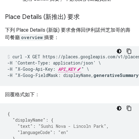
Place Details (新推出) 要求
下列 Place Details (新版) 要求會傳回伊利諾州芝加哥的壽
司餐廳
overview
摘要：
curl -X GET https://places.googleapis.com/v1/place
-H 'Content-Type: application/json' \

-H "X-Goog-Api-Key: 
API_KEY
" \

-H "X-Goog-FieldMask: displayName,
generativeSummary
回覆格式如下：
{
"displayName"
:
{
"text"
:
"Sushi Nova - Lincoln Park"
,
"languageCode"
:
"en"
},