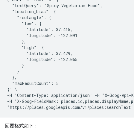
  "textQuery": "Spicy Vegetarian Food",

  "location_bias": {

    "rectangle": {

      "low": {

        "latitude": 37.415,

        "longitude": -122.091

      },

      "high": {

        "latitude": 37.429,

        "longitude": -122.065

      }

    }

  },

  "maxResultCount": 5

}' \

-H 'Content-Type: application/json' -H "X-Goog-Api-K
-H "X-Goog-FieldMask: places.id,places.displayName,
p
回覆格式如下：