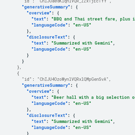
"id"
:
"ChIJOa08KlqnlVQR_ZZx1jEcTYY"
,
"generativeSummary"
:
{
"overview"
:
{
"text"
:
"BBQ and Thai street fare, plus i
"languageCode"
:
"en-US"
},
"disclosureText"
:
{
"text"
:
"Summarized with Gemini"
,
"languageCode"
:
"en-US"
}
}
},
{
"id"
:
"ChIJU4OzoWynlVQRxlQMpGenSvA"
,
"generativeSummary"
:
{
"overview"
:
{
"text"
:
"Beer hall with a big selection o
"languageCode"
:
"en-US"
},
"disclosureText"
:
{
"text"
:
"Summarized with Gemini"
,
"languageCode"
:
"en-US"
}