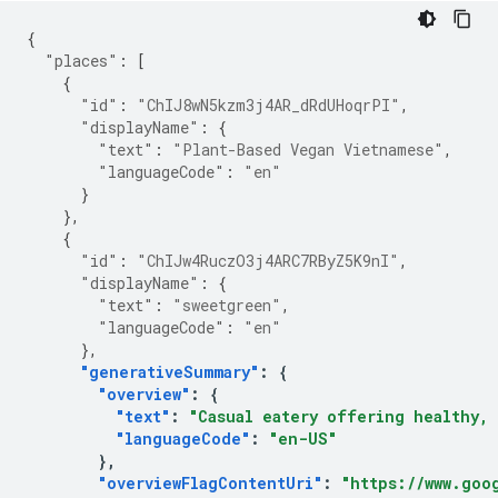
{
"places"
:
[
{
"id"
:
"ChIJ8wN5kzm3j4AR_dRdUHoqrPI"
,
"displayName"
:
{
"text"
:
"Plant-Based Vegan Vietnamese"
,
"languageCode"
:
"en"
}
},
{
"id"
:
"ChIJw4RuczO3j4ARC7RByZ5K9nI"
,
"displayName"
:
{
"text"
:
"sweetgreen"
,
"languageCode"
:
"en"
},
"generativeSummary"
:
{
"overview"
:
{
"text"
:
"Casual eatery offering healthy, 
"languageCode"
:
"en-US"
},
"overviewFlagContentUri"
:
"https://www.goo