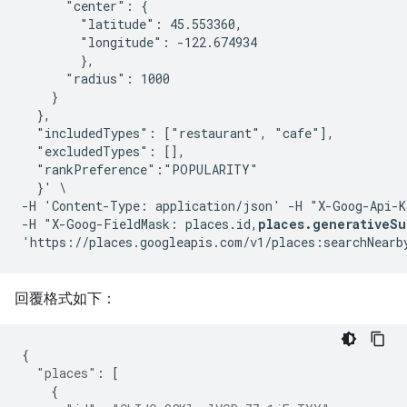
      "center": {

        "latitude": 45.553360,

        "longitude": -122.674934

        },

      "radius": 1000

    }

  },

  "includedTypes": ["restaurant", "cafe"],

  "excludedTypes": [],

  "rankPreference":"POPULARITY"

  }' \

-H 'Content-Type: application/json' -H "X-Goog-Api-K
-H "X-Goog-FieldMask: places.id,
places.generativeSu
回覆格式如下：
{
"places"
:
[
{