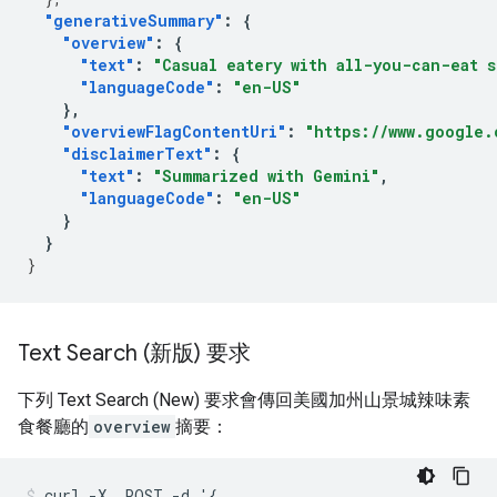
"generativeSummary"
:
{
"overview"
:
{
"text"
:
"Casual eatery with all-you-can-eat 
"languageCode"
:
"en-US"
},
"overviewFlagContentUri"
:
"https://www.google.
"disclaimerText"
:
{
"text"
:
"Summarized with Gemini"
,
"languageCode"
:
"en-US"
}
}
}
Text Search (新版) 要求
下列 Text Search (New) 要求會傳回美國加州山景城辣味素
食餐廳的
overview
摘要：
curl -X  POST -d '{
