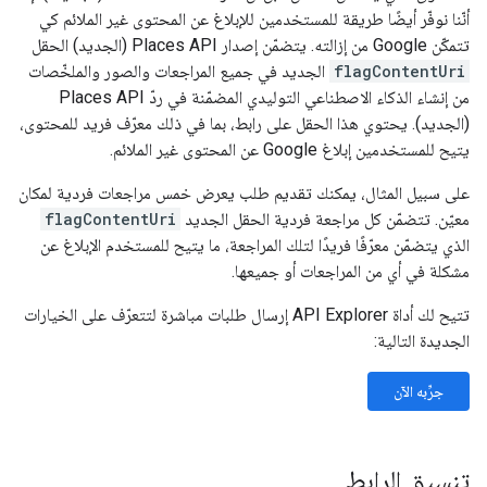
أنّنا نوفّر أيضًا طريقة للمستخدمين للإبلاغ عن المحتوى غير الملائم كي
تتمكّن Google من إزالته. يتضمّن إصدار Places API (الجديد) الحقل
flagContentUri
الجديد في جميع المراجعات والصور والملخّصات
من إنشاء الذكاء الاصطناعي التوليدي المضمّنة في ردّ Places API
(الجديد). يحتوي هذا الحقل على رابط، بما في ذلك معرّف فريد للمحتوى،
يتيح للمستخدمين إبلاغ Google عن المحتوى غير الملائم.
على سبيل المثال، يمكنك تقديم طلب يعرض خمس مراجعات فردية لمكان
معيّن. تتضمّن كل مراجعة فردية الحقل الجديد
flagContentUri
الذي يتضمّن معرّفًا فريدًا لتلك المراجعة، ما يتيح للمستخدم الإبلاغ عن
مشكلة في أي من المراجعات أو جميعها.
تتيح لك أداة API Explorer إرسال طلبات مباشرة لتتعرّف على الخيارات
الجديدة التالية:
جرِّبه الآن
تنسيق الرابط