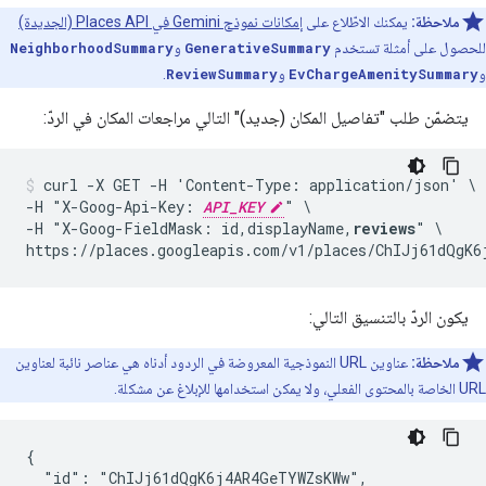
ملاحظة:
يمكنك الاطّلاع على
إمكانات نموذج Gemini في Places API (الجديدة)
للحصول على أمثلة تستخدم
GenerativeSummary
و
NeighborhoodSummary
و
EvChargeAmenitySummary
و
ReviewSummary
.
يتضمّن طلب "تفاصيل المكان (جديد)" التالي مراجعات المكان في الردّ:
curl -X GET -H 'Content-Type: application/json' \

-H "X-Goog-Api-Key: 
API_KEY
" \

-H "X-Goog-FieldMask: id,displayName,
reviews
" \

يكون الردّ بالتنسيق التالي:
ملاحظة:
عناوين URL النموذجية المعروضة في الردود أدناه هي عناصر نائبة لعناوين
URL الخاصة بالمحتوى الفعلي، ولا يمكن استخدامها للإبلاغ عن مشكلة.
{

  "id": "ChIJj61dQgK6j4AR4GeTYWZsKWw",
