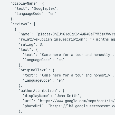
  "displayName": {

    "text": "Googleplex",

    "languageCode": "en"

  },

  "reviews": [

    {

      "name": "places/ChIJj61dQgK6j4AR4GeTYWZsKWw/re
      "relativePublishTimeDescription": "7 months ag
      "rating": 3,

      "text": {

        "text": "Came here for a tour and honestly,..
        "languageCode": "en"

      },

      "originalText": {

        "text": "Came here for a tour and honestly,..
        "languageCode": "en"

      },

      "authorAttribution": {

        "displayName": "John Smith",

        "uri": "https://www.google.com/maps/contrib/1
        "photoUri": "https://lh3.googleusercontent.co
      },
