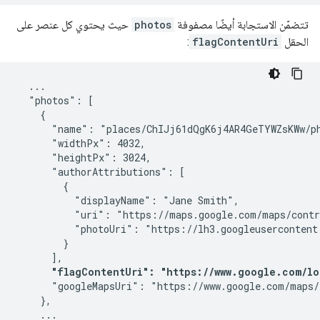
تتضمّن الاستجابة أيضًا مصفوفة
photos
حيث يحتوي كل عنصر على
الحقل
flagContentUri
:
  ...

  "photos": [

    {

      "name": "places/ChIJj61dQgK6j4AR4GeTYWZsKWw/ph
      "widthPx": 4032,

      "heightPx": 3024,

      "authorAttributions": [

        {

          "displayName": "Jane Smith",

          "uri": "https://maps.google.com/maps/contr
          "photoUri": "https://lh3.googleusercontent
        }

      ],

"flagContentUri": "https://www.google.com/lo
      "googleMapsUri": "https://www.google.com/maps/
    },

    ...
