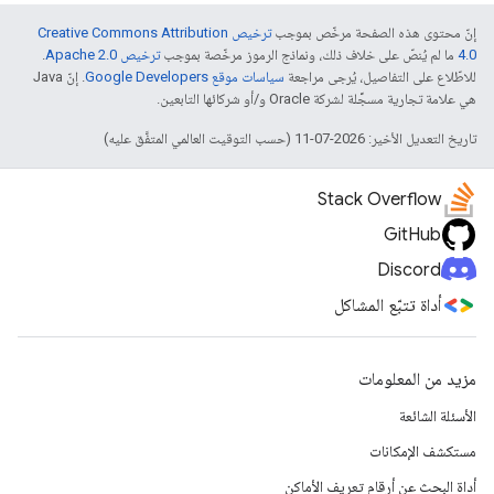
إنّ محتوى هذه الصفحة مرخّص بموجب
ترخيص Creative Commons Attribution
4.0‏
ما لم يُنصّ على خلاف ذلك، ونماذج الرموز مرخّصة بموجب
ترخيص Apache 2.0‏
.
للاطّلاع على التفاصيل، يُرجى مراجعة
سياسات موقع Google Developers‏
. إنّ Java
هي علامة تجارية مسجَّلة لشركة Oracle و/أو شركائها التابعين.
تاريخ التعديل الأخير: 2026-07-11 (حسب التوقيت العالمي المتفَّق عليه)
Stack Overflow
GitHub
Discord
أداة تتبّع المشاكل
مزيد من المعلومات
الأسئلة الشائعة
مستكشف الإمكانات
أداة البحث عن أرقام تعريف الأماكن