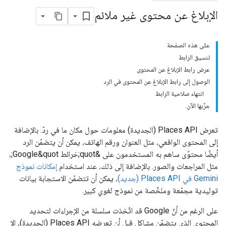
الإبلاغ عن محتوى غير ملائم
على هذه الصفحة
تنسيق الرابط
عرض رابط الإبلاغ عن المحتوى
الوصول إلى رابط الإبلاغ عن المحتوى في الرد
انتهاء صلاحية الرابط
جرِّبها الآن.
تعرض Places API (الجديدة) معلومات حول مكان ما في ردّ. بالإضافة
إلى المحتوى الواقعي، مثل العنوان ورقم الهاتف، يمكن أن يتضمّن الرد
أيضًا محتوًى ساهم به المستخدمون على &quot;خرائط Google&quot;،
مثل المراجعات والصور. بالإضافة إلى ذلك، عند استخدام
إمكانات نموذج
Gemini في Places API (جديد)
، يمكن أن تتضمّن الاستجابة بيانات
توليدية مجمّعة وملخّصة من نموذج لغوي كبير.
على الرغم من أنّ Google قد اتّخذت سلسلة من الإجراءات لتحديد
المحتوى الذي يتضمّن مشاكل قبل أن تعرضه Places API (الجديدة)، إلا