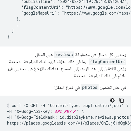
      "publishTime": "2024-02-24T19:26:18.091264Z",

"flagContentUri": "https://www.google.com/lo
      "googleMapsUri": "https://www.google.com/maps/
    },

    …

  ]

}
يحتوي كل إدخال في مصفوفة
reviews
على الحقل
flagContentUri
، بما في ذلك معرّف فريد لتلك المراجعة المحدّدة.
يؤدي الانتقال إلى هذا الرابط إلى السماح لعملائك بالإبلاغ عن محتوى غير
ملائم في تلك المراجعة المحدّدة.
في حال تضمين
photos
في قناع الحقل:
curl -X GET -H 'Content-Type: application/json' \

-H "X-Goog-Api-Key: 
API_KEY
" \

-H "X-Goog-FieldMask: id,displayName,reviews,
photos
"