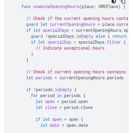
func
examineOpeningHours
(
place
:
GMSPlace
)
{
// Check if the current opening hours contain
guard
let
currentOpeningHours
=
place
.
curren
if
let
specialDays
=
currentOpeningHours
.
spe
guard
!
specialDays
.
isEmpty
else
{
return
}
if
let
specialDay
=
specialDays
.
filter
{
$0
// Indicate exceptional hours
}
}
// Check if current opening hours contains a
let
periods
=
currentOpeningHours
.
periods
if
!
periods
.
isEmpty
{
for
period
in
periods
{
let
open
=
period
.
open
let
close
=
period
.
close
if
let
open
=
open
{
let
date
=
open
.
date