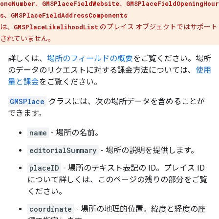
oneNumber
、
GMSPlaceFieldWebsite
、
GMSPlaceFieldOpeningHour
s
、
GMSPlaceFieldAddressComponents
は、
GMSPlaceLikelihoodList
のプレイス オブジェクトではサポート
されていません。
詳しくは、
場所のフィールドの概要
をご覧ください。場所
のデータのリクエストに対する課金方法については、
使用
量と課金
をご覧ください。
GMSPlace
クラスには、次の場所データを含めることが
できます。
name
- 場所の名前。
editorialSummary
- 場所の説明を提供します。
placeID
- 場所のテキスト表記の ID。プレイス ID
について詳しくは、このページの残りの部分をご覧
ください。
coordinate
- 場所の地理的位置。緯度と経度の座