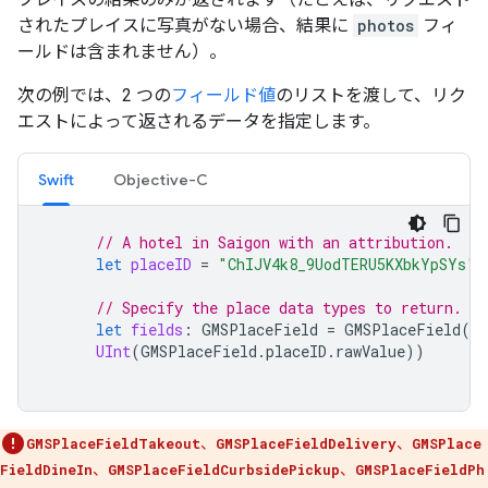
されたプレイスに写真がない場合、結果に
photos
フィ
ールドは含まれません）。
次の例では、2 つの
フィールド値
のリストを渡して、リク
エストによって返されるデータを指定します。
Swift
Objective-C
// A hotel in Saigon with an attribution.
let
placeID
=
"ChIJV4k8_9UodTERU5KXbkYpSYs"
// Specify the place data types to return.
let
fields
:
GMSPlaceField
=
GMSPlaceField
(
ra
UInt
(
GMSPlaceField
.
placeID
.
rawValue
))
GMSPlaceFieldTakeout
、
GMSPlaceFieldDelivery
、
GMSPlace
FieldDineIn
、
GMSPlaceFieldCurbsidePickup
、
GMSPlaceFieldPh