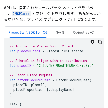
API は、指定されたコールバック メソッドを呼び出
し、
GMSPlace
オブジェクトを渡します。場所が見つか
らない場合、プレイス オブジェクトは nil になります。
Places Swift SDK for iOS
Swift
Objective-C
// Initialize Places Swift Client.
let
placesClient
=
PlacesClient
.
shared
// A hotel in Saigon with an attribution
let
placeID
=
"ChIJV4k8_9UodTERU5KXbkYpSYs"
// Fetch Place Request.
let
fetchPlaceRequest
=
FetchPlaceRequest
(
placeID
:
placeID
,
placeProperties
:
[.
displayName
]
)
Task
{