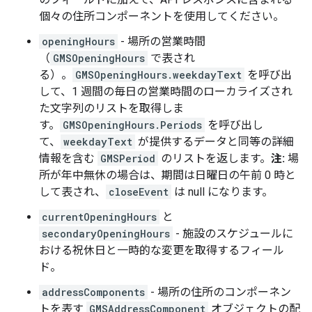
個々の住所コンポーネントを使用してください。
openingHours
- 場所の営業時間
（
GMSOpeningHours
で表され
る）。
GMSOpeningHours.weekdayText
を呼び出
して、1 週間の毎日の営業時間のローカライズされ
た文字列のリストを取得しま
す。
GMSOpeningHours.Periods
を呼び出し
て、
weekdayText
が提供するデータと同等の詳細
情報を含む
GMSPeriod
のリストを返します。
注:
場
所が年中無休の場合は、期間は日曜日の午前 0 時と
して表され、
closeEvent
は null になります。
currentOpeningHours
と
secondaryOpeningHours
- 施設のスケジュールに
おける祝休日と一時的な変更を取得するフィール
ド。
addressComponents
- 場所の住所のコンポーネン
トを表す
GMSAddressComponent
オブジェクトの配