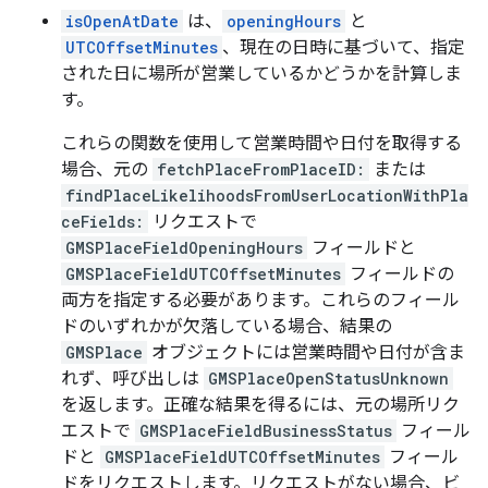
isOpenAtDate
は、
openingHours
と
UTCOffsetMinutes
、現在の日時に基づいて、指定
された日に場所が営業しているかどうかを計算しま
す。
これらの関数を使用して営業時間や日付を取得する
場合、元の
fetchPlaceFromPlaceID:
または
findPlaceLikelihoodsFromUserLocationWithPla
ceFields:
リクエストで
GMSPlaceFieldOpeningHours
フィールドと
GMSPlaceFieldUTCOffsetMinutes
フィールドの
両方を指定する必要があります。これらのフィール
ドのいずれかが欠落している場合、結果の
GMSPlace
オブジェクトには営業時間や日付が含ま
れず、呼び出しは
GMSPlaceOpenStatusUnknown
を返します。正確な結果を得るには、元の場所リク
エストで
GMSPlaceFieldBusinessStatus
フィール
ドと
GMSPlaceFieldUTCOffsetMinutes
フィール
ドをリクエストします。リクエストがない場合、ビ