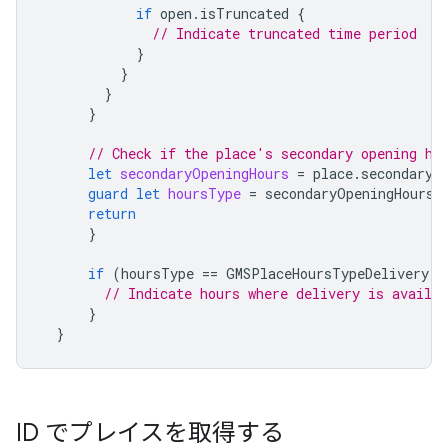
if
open
.
isTruncated
{
// Indicate truncated time period
}
}
}
}
// Check if the place's secondary opening ho
let
secondaryOpeningHours
=
place
.
secondaryO
guard
let
hoursType
=
secondaryOpeningHours
.
return
}
if
(
hoursType
==
GMSPlaceHoursTypeDelivery
)
// Indicate hours where delivery is availab
}
}
ID でプレイスを取得する