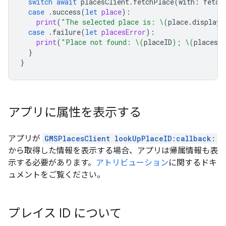
switch
await
placesClient
.
fetchPlace
(
with
:
fetch
case
.
success
(
let
place
):
print
(
"The selected place is: 
\(
place
.
displayN
case
.
failure
(
let
placesError
):
print
(
"Place not found: 
\(
placeID
)
; 
\(
placesEr
}
}
アプリに属性を表示する
アプリが
GMSPlacesClient lookUpPlaceID:callback:
から取得した情報を表示する場合、アプリは帰属情報も表
示する必要があります。
アトリビューション
に関するドキ
ュメントをご覧ください。
プレイス ID について