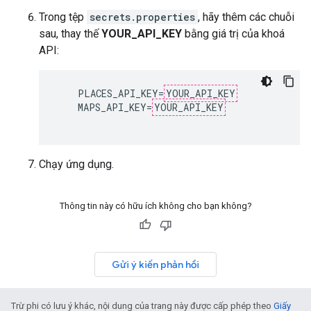
Trong tệp
secrets.properties
, hãy thêm các chuỗi
sau, thay thế
YOUR_API_KEY
bằng giá trị của khoá
API:
    PLACES_API_KEY=
YOUR_API_KEY
    MAPS_API_KEY=
YOUR_API_KEY
Chạy ứng dụng.
Thông tin này có hữu ích không cho bạn không?
Gửi ý kiến phản hồi
Trừ phi có lưu ý khác, nội dung của trang này được cấp phép theo
Giấy