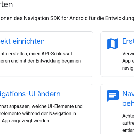
rten
onen des Navigation SDK for Android für die Entwicklun
map
jekt einrichten
Ers
onto erstellen, einen API-Schlüssel
Verwe
ieren und mit der Entwicklung beginnen
App e
navig
chat
igations-UI ändern
Nav
beh
nnst anpassen, welche UI-Elemente und
relemente während der Navigation in
Achte
r App angezeigt werden.
auftr
entla