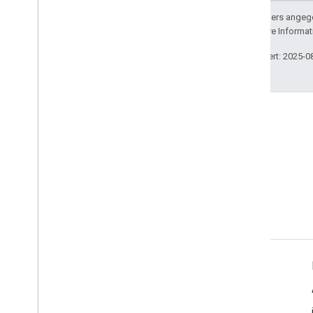
Sofern nicht anders angege
lizenziert. Weitere Informa
Zuletzt aktualisiert: 2025-0
Stack Overflow
Eine Frage mit dem Tag
„google-maps“ stellen
Weitere Informationen
Anleitungen
Preise und Nutzungsmodelle