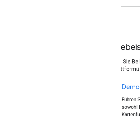
Codebeis
Testen Sie Be
Sie plattformü
code
Demo-
Führen 
sowohl f
Kartenfu