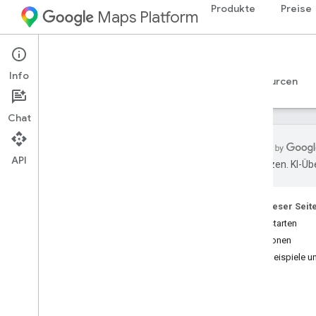
Produkte
Preise
Maps Platform
Android
Navigation SDK for Android
Info
Leitfäden
Referenzen
Beispiele
Ressourcen
Chat
API
übersetzen. KI-Üb
Navigation SDK for Android
Übersicht
Auf dieser Seit
Demo anzeigen
Jetzt starten
Funktionen
Einrichtung
Codebeispiele un
Einrichtung: Übersicht und
Anforderungen
Navigation SDK for Android einrichten
Android Studio-Projekt einrichten