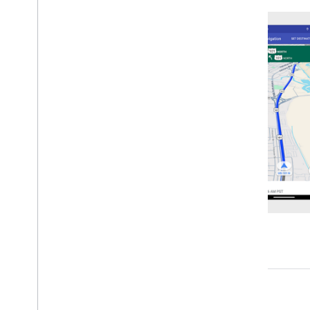
Anleitungen
Routen für einzelne Ziele
Navigationsereignisse im Blick
behalten
Google Navigation
Einführung
Navigations-UI ändern
Kamera anpassen
Tachometerwarnungen konfigurieren
Tag- und Nachtmodus
Kartenstile anpassen
Störungen in Echtzeit konfigurieren
Benutzerdefinierte Navigation
Einführung
Detaillierten Turn Data-Feed
aktivieren