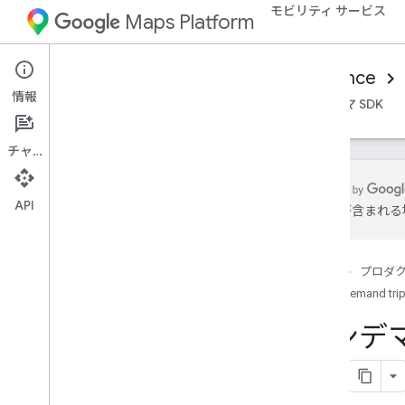
モビリティ サービス
Maps Platform
Mobility Services
Consumer experience
情報
概要
Android Consumer SDK
iOS コンシューマ SDK
チャット
API
は誤りが含まれる
オンデマンドの移動に関するリファレ
ンス
概要
ホーム
プロダ
Android
On-demand tri
i
OS
オンデマ