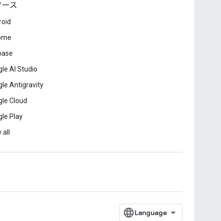
ソース
roid
ome
base
le AI Studio
le Antigravity
le Cloud
le Play
 all