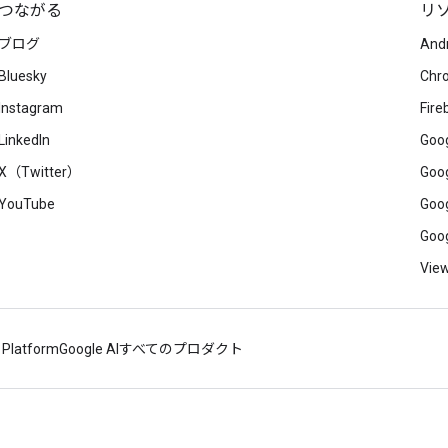
つながる
リ
ブログ
And
Bluesky
Chr
Instagram
Fire
LinkedIn
Goog
X（Twitter）
Goog
YouTube
Goog
Goog
View
 Platform
Google AI
すべてのプロダクト