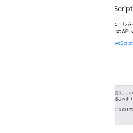
Java
Scri
スケジュールされた
JavaScri
JavaSc
特に記載のない限り、こ
ス
により使用許諾されま
最終更新日 2025-10-03 U