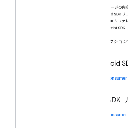
このページの内
Android SDK
iOS SDK リフ
JavaScript S
このセクション
Android
Consumer
i
OS SDK
Consume