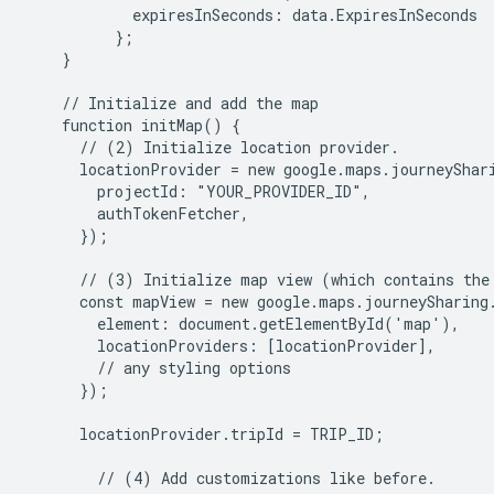
            expiresInSeconds: data.ExpiresInSeconds

          };

    }

    // Initialize and add the map

    function initMap() {

      // (2) Initialize location provider.

      locationProvider = new google.maps.journeyShari
        projectId: "YOUR_PROVIDER_ID",

        authTokenFetcher,

      });

      // (3) Initialize map view (which contains the 
      const mapView = new google.maps.journeySharing.
        element: document.getElementById('map'),

        locationProviders: [locationProvider],

        // any styling options

      });

      locationProvider.tripId = TRIP_ID;

        // (4) Add customizations like before.
