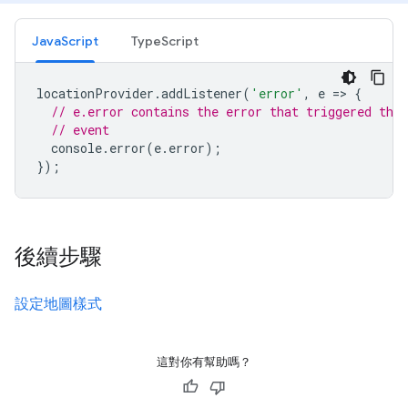
JavaScript
TypeScript
locationProvider
.
addListener
(
'error'
,
e
=
>
{
// e.error contains the error that triggered the
// event
console
.
error
(
e
.
error
);
});
後續步驟
設定地圖樣式
這對你有幫助嗎？