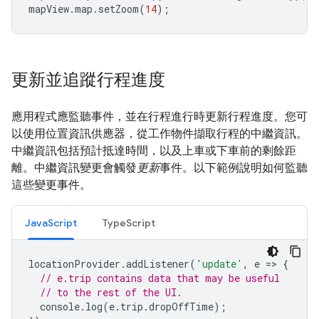
mapView
.
map
.
setZoom
(
14
);
更新並追蹤行程進度
應用程式應監聽事件，並在行程進行時更新行程進度。您可
以使用位置資訊供應器，從工作物件擷取行程的中繼資訊。
中繼資訊包括預計抵達時間，以及上車或下車前的剩餘距
離。中繼資訊變更會觸發
更新
事件。以下範例說明如何監聽
這些變更事件。
JavaScript
TypeScript
locationProvider
.
addListener
(
'update'
,
e
=
>
{
// e.trip contains data that may be useful
// to the rest of the UI.
console
.
log
(
e
.
trip
.
dropOffTime
);