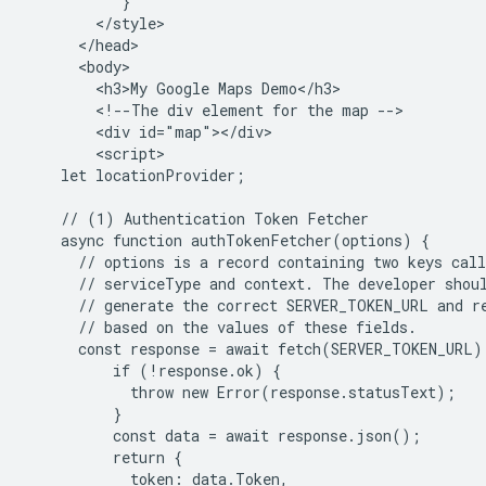
           }

        </style>

      </head>

      <body>

        <h3>My Google Maps Demo</h3>

        <!--The div element for the map -->

        <div id="map"></div>

        <script>

    let locationProvider;

    // (1) Authentication Token Fetcher

    async function authTokenFetcher(options) {

      // options is a record containing two keys call
      // serviceType and context. The developer shoul
      // generate the correct SERVER_TOKEN_URL and re
      // based on the values of these fields.

      const response = await fetch(SERVER_TOKEN_URL);
          if (!response.ok) {

            throw new Error(response.statusText);

          }

          const data = await response.json();

          return {

            token: data.Token,
