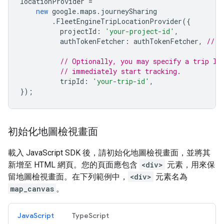
locationProvider
=
new
google
.
maps
.
journeySharing
.
FleetEngineTripLocationProvider
({
projectId
:
'your-project-id'
,
authTokenFetcher
:
authTokenFetcher
,
// t
// Optionally, you may specify a trip ID
// immediately start tracking.
tripId
:
'your-trip-id'
,
});
初始化地圖檢視畫面
載入 JavaScript SDK 後，請初始化地圖檢視畫面，並將其
新增至 HTML 網頁。您的頁面應包含
<div>
元素，用來保
留地圖檢視畫面。在下列範例中，
<div>
元素名為
map_canvas
。
JavaScript
TypeScript