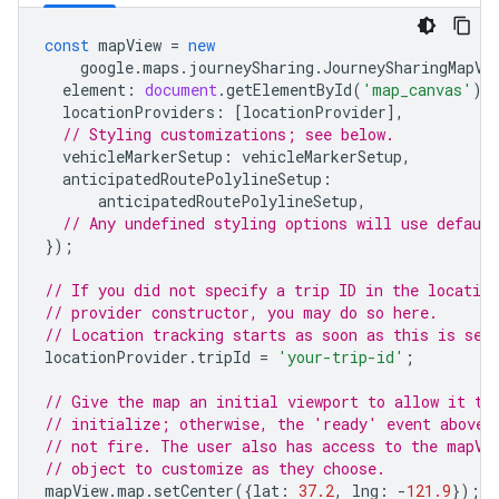
const
mapView
=
new
google
.
maps
.
journeySharing
.
JourneySharingMapVi
element
:
document
.
getElementById
(
'map_canvas'
),
locationProviders
:
[
locationProvider
],
// Styling customizations; see below.
vehicleMarkerSetup
:
vehicleMarkerSetup
,
anticipatedRoutePolylineSetup
:
anticipatedRoutePolylineSetup
,
// Any undefined styling options will use default
});
// If you did not specify a trip ID in the location
// provider constructor, you may do so here.
// Location tracking starts as soon as this is set
locationProvider
.
tripId
=
'your-trip-id'
;
// Give the map an initial viewport to allow it to
// initialize; otherwise, the 'ready' event above 
// not fire. The user also has access to the mapVi
// object to customize as they choose.
mapView
.
map
.
setCenter
({
lat
:
37.2
,
lng
:
-
121.9
});