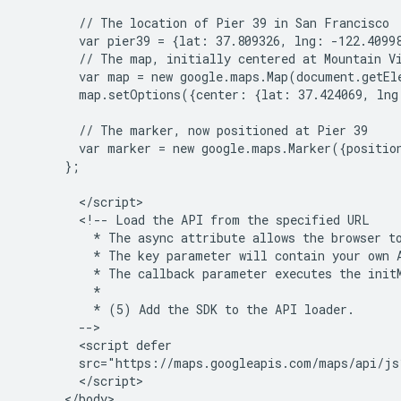
        // The location of Pier 39 in San Francisco

        var pier39 = {lat: 37.809326, lng: -122.40998
        // The map, initially centered at Mountain Vi
        var map = new google.maps.Map(document.getEl
        map.setOptions({center: {lat: 37.424069, lng
        // The marker, now positioned at Pier 39

        var marker = new google.maps.Marker({positio
      };

        </script>

        <!-- Load the API from the specified URL

          * The async attribute allows the browser to
          * The key parameter will contain your own A
          * The callback parameter executes the initM
          *

          * (5) Add the SDK to the API loader.

        -->

        <script defer

        src="https://maps.googleapis.com/maps/api/js
        </script>

      </body>
