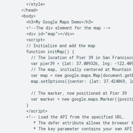
        </style>

      </head>

      <body>

        <h3>My Google Maps Demo</h3>

        <!--The div element for the map -->

        <div id="map"></div>

        <script>

        // Initialize and add the map

        function initMap() {

          // The location of Pier 39 in San Francisco
          var pier39 = {lat: 37.809326, lng: -122.409
          // The map, initially centered at Mountain 
          var map = new google.maps.Map(document.get
          map.setOptions({center: {lat: 37.424069, l
          // The marker, now positioned at Pier 39

          var marker = new google.maps.Marker({posit
        }

        </script>

        <!-- Load the API from the specified URL.

           * The defer attribute allows the browser t
           * The key parameter contains your own API 