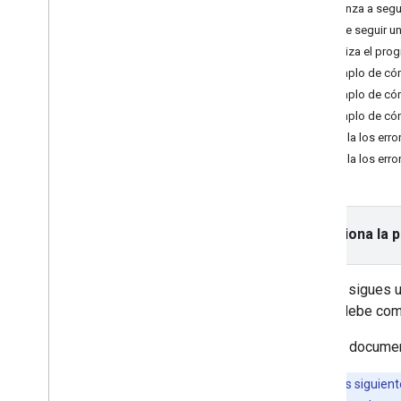
Inicializa el SDK del consumidor
Comienza a segui
Deja de seguir un
Sigue un viaje on demand
Actualiza el prog
Configurar un mapa
Ejemplo de có
Sigue un viaje en i
OS
Ejemplo de cóm
Ejemplo de cóm
Cómo personalizar el mapa
Controla los error
Aplica diseño a un mapa
Controla los err
Personaliza los marcadores
Personaliza las polilíneas de rutas
Selecciona la 
Cuando sigues un
tu app debe come
En este documen
Nota:
En los siguient