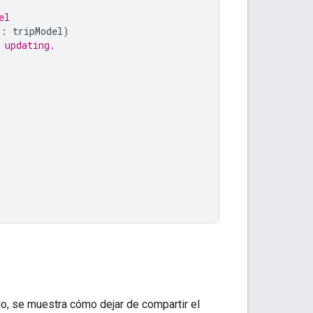
el
l
:
tripModel
)
 updating.
lo, se muestra cómo dejar de compartir el