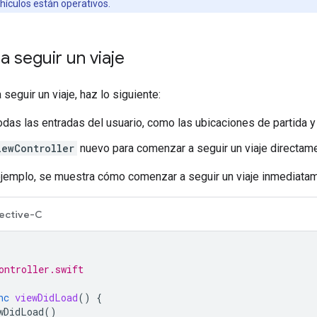
hículos están operativos.
 seguir un viaje
seguir un viaje, haz lo siguiente:
odas las entradas del usuario, como las ubicaciones de partida 
iewController
nuevo para comenzar a seguir un viaje directam
 ejemplo, se muestra cómo comenzar a seguir un viaje inmediatam
ective-C
ontroller.swift
nc
viewDidLoad
()
{
wDidLoad
()