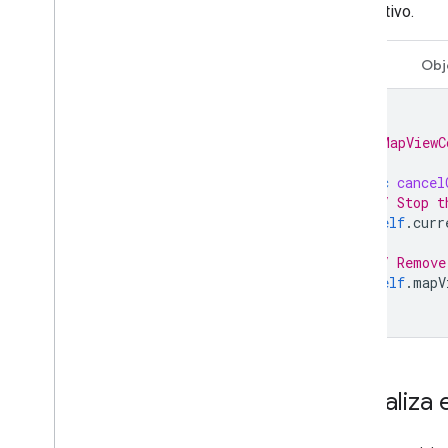
viaje activo.
Swift
Obj
/*
 * MapViewC
 */
func
cancel
// Stop t
self
.
curr
// Remove
self
.
mapV
}
Actualiza 