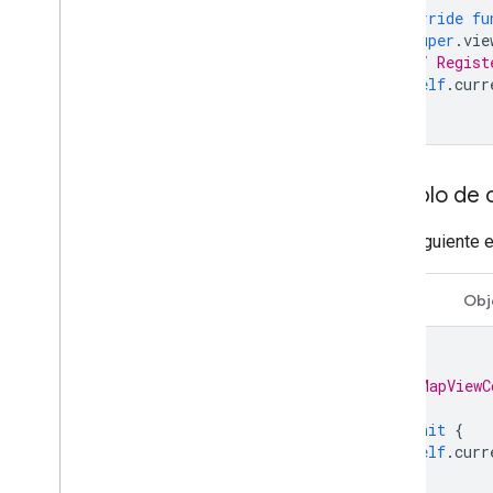
override
fu
super
.
vie
// Regist
self
.
curr
}
Ejemplo de 
En el siguiente 
Swift
Obj
/*
 * MapViewC
 */
deinit
{
self
.
curr
}