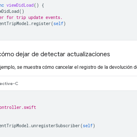
nc
viewDidLoad
()
{
wDidLoad
()
er for trip update events.
entTripModel
.
register
(
self
)
cómo dejar de detectar actualizaciones
ejemplo, se muestra cómo cancelar el registro de la devolución 
ective-C
ontroller.swift
entTripModel
.
unregisterSubscriber
(
self
)