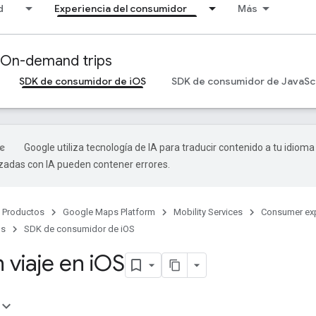
d
Experiencia del consumidor
Más
On-demand trips
SDK de consumidor de iOS
SDK de consumidor de JavaSc
Google utiliza tecnología de IA para traducir contenido a tu idioma
izadas con IA pueden contener errores.
Productos
Google Maps Platform
Mobility Services
Consumer ex
ps
SDK de consumidor de iOS
 viaje en i
OS