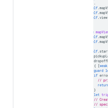
...
self
.
mapV
self
.
mapV
self
.
view
}
func
mapVie
self
.
mapV
self
.
mapV
self
.
star
pickupL
dropoff
)
{
[
weak
guard
l
if
erro
// pr
retur
}
let
tri
// Crea
// spec