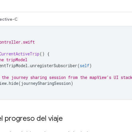
ective-C
ontroller.swift
CurrentActiveTrip
()
{
he tripModel
entTripModel
.
unregisterSubscriber
(
self
)
 the journey sharing session from the mapView's UI stac
iew
.
hide
(
journeySharingSession
)
el progreso del viaje