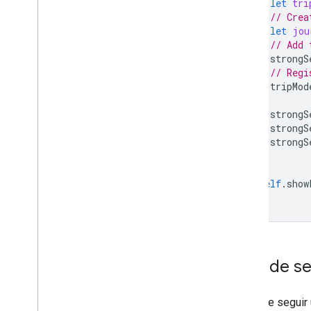
let
tri
// Crea
let
jou
// Add 
strongS
// Regi
tripMod
strongS
strongS
strongS
}
self
.
show
}
Deja de se
Dejas de seguir 