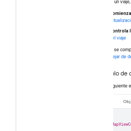
Durante un viaje
Comienza 
actualizac
Controla l
del viaje
Cuando se compl
cómo dejar de d
Ejemplo de 
En el siguiente 
Swift
Obj
/*
 * MapViewC
 */