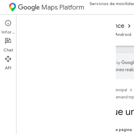
Servicios de movilida
Maps Platform
Mobility Services
Consumer experience
Información
Descripción general
SDK para consumidores de Android
Chat
API
traducciones real
Configura el SDK de consumidor de
i
OS
Obtén el SDK de consumidor de i
OS
Página principal
Configura un proyecto de la consola de
On-demand tri
Google Cloud
Sigue un
Conceptos básicos de la
integración del SDK
Obtener tokens de autorización
En esta página