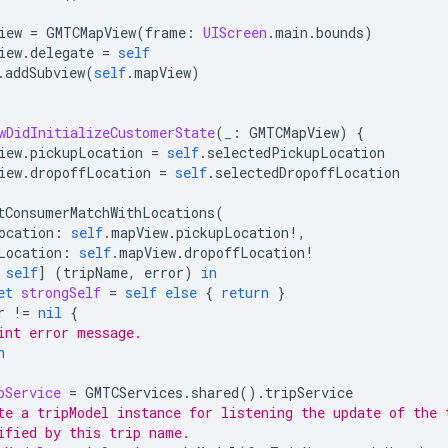
iew
=
GMTCMapView
(
frame
:
UIScreen
.
main
.
bounds
)
iew
.
delegate
=
self
.
addSubview
(
self
.
mapView
)
wDidInitializeCustomerState
(
_
:
GMTCMapView
)
{
iew
.
pickupLocation
=
self
.
selectedPickupLocation
iew
.
dropoffLocation
=
self
.
selectedDropoffLocation
tConsumerMatchWithLocations
(
ocation
:
self
.
mapView
.
pickupLocation
!,
Location
:
self
.
mapView
.
dropoffLocation
!
self
]
(
tripName
,
error
)
in
et
strongSelf
=
self
else
{
return
}
r
!=
nil
{
int error message.
n
pService
=
GMTCServices
.
shared
().
tripService
te a tripModel instance for listening the update of the 
ified by this trip name.