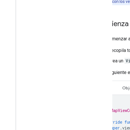
consumidores con los ve
Comienza a
Para comenzar a 
Recopila t
Crea un
V
En el siguiente
Swift
Obj
/*
 * MapViewC
 */
override
fu
super
.
vie