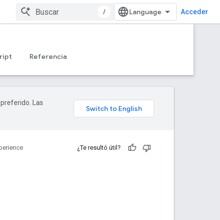
/
Acceder
ript
Referencia
 preferido. Las
perience
¿Te resultó útil?