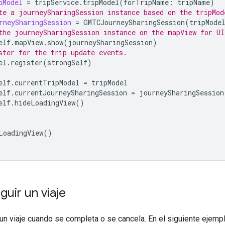
pModel
=
tripService
.
tripModel
(
forTripName
:
tripName
)
te a journeySharingSession instance based on the tripMod
rneySharingSession
=
GMTCJourneySharingSession
(
tripMode
the journeySharingSession instance on the mapView for UI
elf
.
mapView
.
show
(
journeySharingSession
)
ster for the trip update events.
el
.
register
(
strongSelf
)
elf
.
currentTripModel
=
tripModel
elf
.
currentJourneySharingSession
=
journeySharingSession
elf
.
hideLoadingView
()
LoadingView
()
guir un viaje
un viaje cuando se completa o se cancela. En el siguiente ejemp