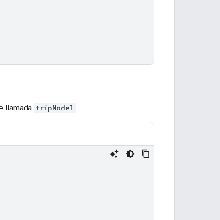
de llamada
tripModel
.