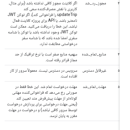
۴۰۳
مجوز_رد_شد
اگر کلاینت مجوز کافی نداشته باشد (برای مثال،
کاربری با نقش مصرف‌کننده سعی کند
updateTrip را فراخوانی کند)، اگر توکن JWT
نامعتبر باشد، یا API برای پروژه کلاینت فعال
نباشد، این خطا را دریافت می‌کنید. ممکن است
توکن JWT وجود نداشته باشد یا توکن با شناسه
سفری امضا شده باشد که با شناسه سفر
درخواستی مطابقت ندارد.
۴۲۹
منابع_تمام_شده
سهمیه منابع صفر است یا نرخ ترافیک از حد
مجاز فراتر رفته است.
۵۰۳
غیرقابل دسترس
سرویس در دسترس نیست. معمولاً سرور از کار
افتاده است.
۵۰۴
مهلت_تمام_شد
مهلت درخواست تمام شد. این خطا فقط در
صورتی رخ می‌دهد که فراخوانی‌کننده مهلتی
کوتاه‌تر از مهلت پیش‌فرض متد تعیین کند
(یعنی مهلت درخواستی برای پردازش درخواست
توسط سرور کافی نباشد) و درخواست در مهلت
مقرر به پایان نرسد.