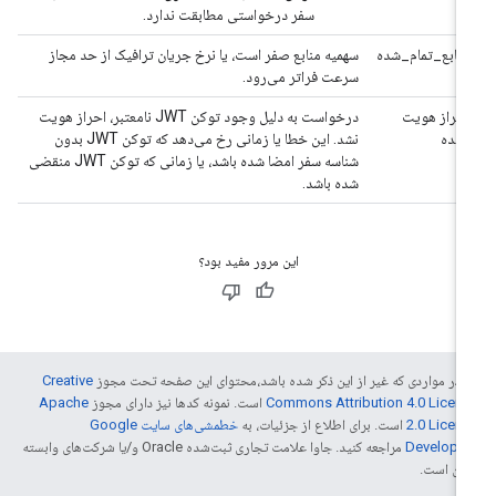
سفر درخواستی مطابقت ندارد.
منابع_تمام_شده
سهمیه منابع صفر است، یا نرخ جریان ترافیک از حد مجاز
سرعت فراتر می‌رود.
احراز هویت
درخواست به دلیل وجود توکن JWT نامعتبر، احراز هویت
نشده
نشد. این خطا یا زمانی رخ می‌دهد که توکن JWT بدون
شناسه سفر امضا شده باشد، یا زمانی که توکن JWT منقضی
شده باشد.
این مرور مفید بود؟
 در مواردی که غیر از این ذکر شده باشد،‌محتوای این صفحه تحت مجوز
Creative
Commons Attribution 4.0 Licen
است. نمونه کدها نیز دارای مجوز
Apache
2.0 Licen
است. برای اطلاع از جزئیات، به
خطمشی‌های سایت Google
Develope‏
مراجعه کنید. جاوا علامت تجاری ثبت‌شده Oracle و/یا شرکت‌های وابسته
 آن است.