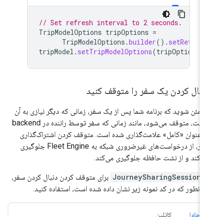
// Set refresh interval to 2 seconds.
TripModelOptions
tripOptions
=
TripModelOptions
.
builder
().
setRefres
tripModel
.
setTripModelOptions
(
tripOptions
)
نبال کردن یک سفر را متوقف کنید
مئن شوید که برنامه شما پس از یک سفر، زمانی که دیگر نیازی به آن
نیست، متوقف می‌شود، مانند زمانی که سفر توسط راننده در backend
 عنوان «کامل» علامت‌گذاری شده است. متوقف کردن اشتراک‌گذاری
سفر، از درخواست‌های غیرضروری شبکه به Fleet Engine جلوگیری
‌کند و از نشت حافظه جلوگیری می‌کند.
JourneySharingSession
برای متوقف کردن دنبال کردن سفر،
انطور که در کد نمونه زیر نشان داده شده است، استفاده کنید.
جاوا
کاتلین