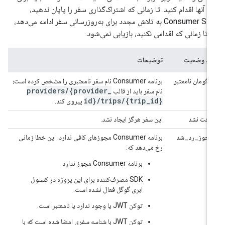
ع آنها اقدام کنید. تا زمانی که اشتراک‌گذاری سفر را پایان ندهید،
Consumer SDK به تلاش مجدد برای به‌روزرسانی سفر ادامه می‌دهد،
ا تا زمانی که اقدامی نکنید، بازیابی نمی‌شود.
کد وضعیت
توضیحات
آرگومان نامعتبر
برنامه Consumer نام سفر نامعتبری را مشخص کرده است؛
providers
/
{provider
_
نام سفر باید از قالب
id}
/
trips
/
{trip
_
id}
پیروی کند.
یافت نشد
این سفر هرگز ایجاد نشد.
مجوز_رد_شد
برنامه Consumer مجوزهای کافی ندارد. این خطا زمانی
رخ می‌دهد که:
برنامه Consumer مجوز ندارد
SDK مصرف‌کننده برای این پروژه در کنسول
ابری گوگل فعال نشده است.
توکن JWT یا وجود ندارد یا نامعتبر است.
توکن JWT با شناسه سفری امضا شده است که با