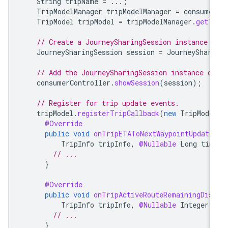
String
tripName
=
...;
TripModelManager
tripModelManager
=
consume
TripModel
tripModel
=
tripModelManager
.
getT
// Create a JourneySharingSession instance 
JourneySharingSession
session
=
JourneyShari
// Add the JourneySharingSession instance o
consumerController
.
showSession
(
session
);
// Register for trip update events.
tripModel
.
registerTripCallback
(
new
TripMode
@Override
public
void
onTripETAToNextWaypointUpdate
TripInfo
tripInfo
,
@Nullable
Long
tim
// ...
}
@Override
public
void
onTripActiveRouteRemainingDis
TripInfo
tripInfo
,
@Nullable
Integer
// ...
}