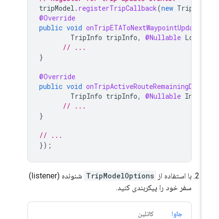
tripModel
.
registerTripCallback
(
new
TripMod
@Override
public
void
onTripETAToNextWaypointUpdated
TripInfo
tripInfo
,
@Nullable
Long
// ...
}
@Override
public
void
onTripActiveRouteRemainingDist
TripInfo
tripInfo
,
@Nullable
Integ
// ...
}
// ...
});
با استفاده از
TripModelOptions
شنونده (listener)
سفر خود را پیکربندی کنید.
جاوا
کاتلین