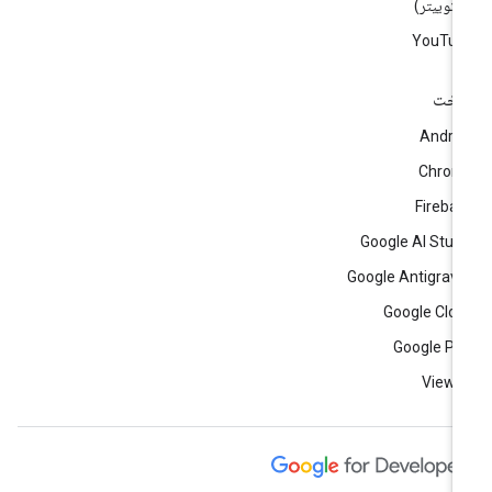
)
YouTub
اخت
Andro
Chrom
Fireba
Google AI Stud
Google Antigravi
Google Clo
Google Pl
View a