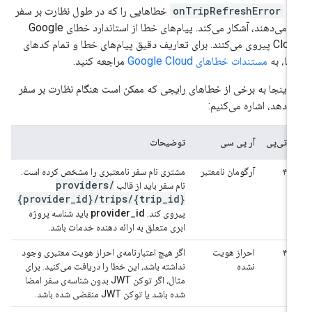
تد
onTripRefreshError
خطاهایی را که در طول نظارت بر سفر
رخ می‌دهند، آشکار می‌کند. پیام‌های خطا از استاندارد خطای Google
Cloud پیروی می‌کنند. برای تعاریف دقیق پیام‌های خطا و تمام کدهای
ا، به
مستندات خطاهای Google Cloud
مراجعه کنید.
 اینجا به برخی از خطاهای رایجی که ممکن است هنگام نظارت بر سفر
 دهد، اشاره می‌کنیم:
اچ‌تی‌پی
آر پی سی
توضیحات
۴۰۰
آرگومان نامعتبر
مشتری نام سفر نامعتبری را مشخص کرده است.
providers
/
نام سفر باید از قالب
{provider
_
id}
/
trips
/
{trip
_
id}
پیروی کند.
provider_id
باید شناسه پروژه
ابری متعلق به ارائه دهنده خدمات باشد.
۴۰۱
احراز هویت
اگر هیچ اعتبارنامه‌ی احراز هویت معتبری وجود
نشده
نداشته باشد، این خطا را دریافت می‌کنید. برای
مثال، اگر توکن JWT بدون شناسه‌ی سفر امضا
شده باشد یا توکن JWT منقضی شده باشد.