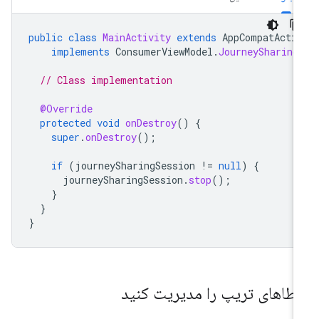
public
class
MainActivity
extends
AppCompatActi
implements
ConsumerViewModel
.
JourneySharing
// Class implementation
@Override
protected
void
onDestroy
()
{
super
.
onDestroy
();
if
(
journeySharingSession
!=
null
)
{
journeySharingSession
.
stop
();
}
}
}
طاهای تریپ را مدیریت کنید