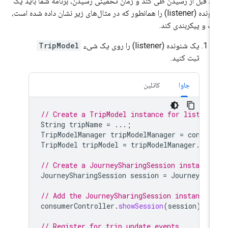
ید قبل از رسیدن طی کند و زمان تخمینی رسیدن، برنامه شما باید یک
شنونده (listener) را همانطور که در مثال‌های زیر نشان داده شده است،
ت و پیکربندی کند.
یک شنونده (listener) را روی یک شیء
TripModel
ثبت کنید.
جاوا
کاتلین
// Create a TripModel instance for listeni
String
tripName
=
...;
TripModelManager
tripModelManager
=
consum
TripModel
tripModel
=
tripModelManager
.
get
// Create a JourneySharingSession instance
JourneySharingSession
session
=
JourneyShar
// Add the JourneySharingSession instance 
consumerController
.
showSession
(
session
);
// Register for trip update events.