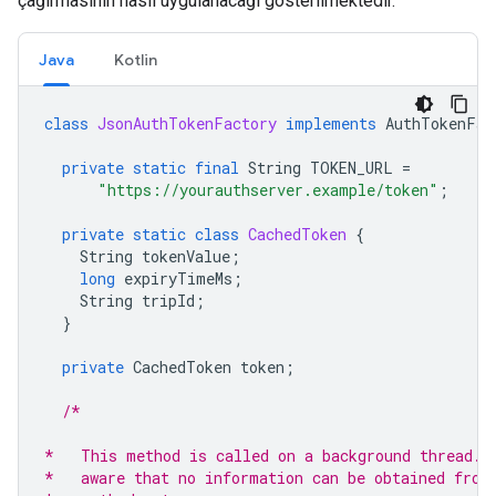
çağırmasının nasıl uygulanacağı gösterilmektedir.
Java
Kotlin
class
JsonAuthTokenFactory
implements
AuthTokenFac
private
static
final
String
TOKEN_URL
=
"https://yourauthserver.example/token"
;
private
static
class
CachedToken
{
String
tokenValue
;
long
expiryTimeMs
;
String
tripId
;
}
private
CachedToken
token
;
/*
*   This method is called on a background thread. 
*   aware that no information can be obtained from