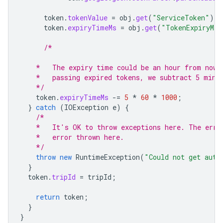
token
.
tokenValue
=
obj
.
get
(
"ServiceToken"
).
g
token
.
expiryTimeMs
=
obj
.
get
(
"TokenExpiryMs"
/*
    *   The expiry time could be an hour from now,
    *   passing expired tokens, we subtract 5 minu
    */
token
.
expiryTimeMs
-=
5
*
60
*
1000
;
}
catch
(
IOException
e
)
{
/*
    *   It's OK to throw exceptions here. The erro
    *   error thrown here.
    */
throw
new
RuntimeException
(
"Could not get auth
}
token
.
tripId
=
tripId
;
return
token
;
}
}