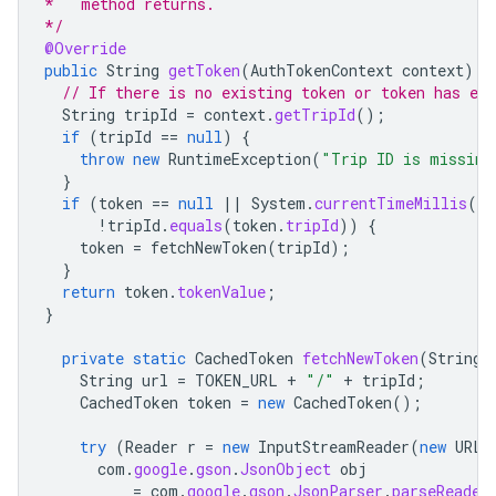
*   method returns.
*/
@Override
public
String
getToken
(
AuthTokenContext
context
)
{
// If there is no existing token or token has exp
String
tripId
=
context
.
getTripId
();
if
(
tripId
==
null
)
{
throw
new
RuntimeException
(
"Trip ID is missing
}
if
(
token
==
null
||
System
.
currentTimeMillis
()
 
!
tripId
.
equals
(
token
.
tripId
))
{
token
=
fetchNewToken
(
tripId
);
}
return
token
.
tokenValue
;
}
private
static
CachedToken
fetchNewToken
(
String
String
url
=
TOKEN_URL
+
"/"
+
tripId
;
CachedToken
token
=
new
CachedToken
();
try
(
Reader
r
=
new
InputStreamReader
(
new
URL
(
com
.
google
.
gson
.
JsonObject
obj
=
com
.
google
.
gson
.
JsonParser
.
parseReader