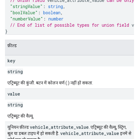
// Union field 
vehicle_attribute_value
 can be only 
"stringValue"
: 
string
,
"boolValue"
: 
boolean
,
"numberValue"
: 
number
// End of list of possible types for union field 
veh
}
फ़ील्ड
key
string
एट्रिब्यूट की कुंजी. बटन में कोलन वर्ण (:) नहीं हो सकता.
value
string
एट्रिब्यूट की वैल्यू.
vehicle
_
attribute
_
value
यूनियन फ़ील्ड
. एट्रिब्यूट की वैल्यू, स्ट्रिंग,
vehicle
_
attribute
_
value
बूल या डबल टाइप में हो सकती है.
इनमें से