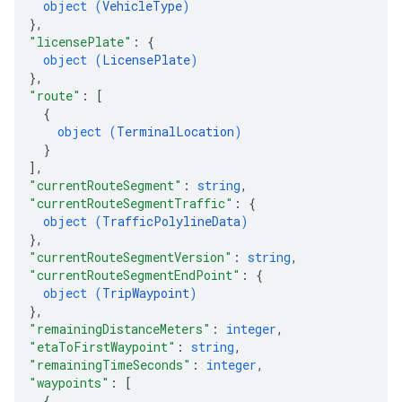
object (
VehicleType
)
}
,
"licensePlate"
: 
{
object (
LicensePlate
)
}
,
"route"
: 
[
{
object (
TerminalLocation
)
}
]
,
"currentRouteSegment"
: 
string
,
"currentRouteSegmentTraffic"
: 
{
object (
TrafficPolylineData
)
}
,
"currentRouteSegmentVersion"
: 
string
,
"currentRouteSegmentEndPoint"
: 
{
object (
TripWaypoint
)
}
,
"remainingDistanceMeters"
: 
integer
,
"etaToFirstWaypoint"
: 
string
,
"remainingTimeSeconds"
: 
integer
,
"waypoints"
: 
[
{