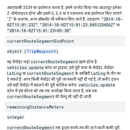
आरएफ़सी 3339 का इस्तेमाल करता है. इसमें जनरेट किया गया आउटपुट हमेशा
Z-नॉर्मलाइज़्ड होगा और इसमें 0, 3, 6 या 9 दशमलव अंक इस्तेमाल किए जाएंगे.
"2014-10-
"Z" के अलावा, अन्य ऑफ़सेट भी स्वीकार किए जाते हैं. उदाहरण:
02T15:01:23Z"
"2014-10-02T15:01:23.045123456Z"
,
या
"2014-10-02T15:01:23+05:30"
.
current
Route
Segment
End
Point
object (
TripWaypoint
)
currentRouteSegment
वह वेपॉइंट जहां
खत्म होता है.
vehicles.update
कॉल पर ड्राइवर, इसे पूरी यात्रा के वेपॉइंट, वेपॉइंट
LatLng
currentRouteSegment
LatLng
या
के आखिरी
के तौर पर
दे सकते हैं. अगर किसी वेपॉइंट की पूरी जानकारी नहीं दी गई है, तो फ़्लीट इंजन
vehicles.update
उसे सही वेपॉइंट में बदलने की पूरी कोशिश करेगा.
कॉल में इस फ़ील्ड को तब तक अनदेखा किया जाता है, जब तक
currentRouteSegment
की वैल्यू भी नहीं दी जाती.
remaining
Distance
Meters
integer
currentRouteSegment
तक ड्राइव करके तय की जाने वाली बाकी दूरी.