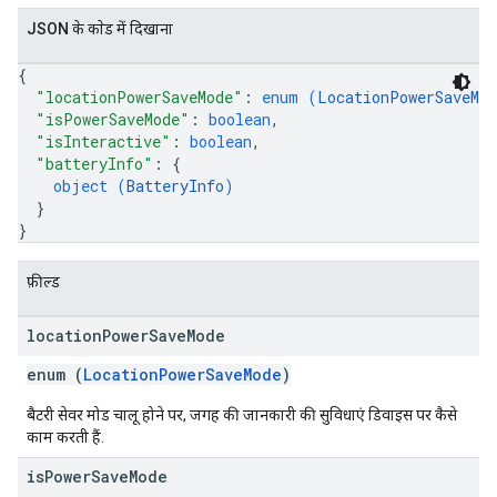
JSON के काेड में दिखाना
{
"locationPowerSaveMode"
: 
enum (
LocationPowerSaveMod
"isPowerSaveMode"
: 
boolean
,
"isInteractive"
: 
boolean
,
"batteryInfo"
: 
{
object (
BatteryInfo
)
}
}
फ़ील्ड
location
Power
Save
Mode
enum (
LocationPowerSaveMode
)
बैटरी सेवर मोड चालू होने पर, जगह की जानकारी की सुविधाएं डिवाइस पर कैसे
काम करती हैं.
is
Power
Save
Mode