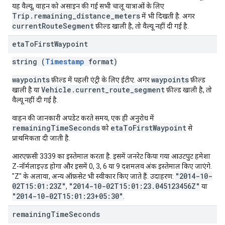
यह वैल्यू, वाहन को असाइन की गई सभी चालू यात्राओं के लिए
Trip.remaining_distance_meters
में भी दिखती है. अगर
currentRouteSegment
फ़ील्ड खाली है, तो वैल्यू नहीं दी गई है.
eta
To
First
Waypoint
string (
Timestamp
format)
waypoints
waypoints
फ़ील्ड में पहली एंट्री के लिए ईटीए. अगर
फ़ील्ड
Vehicle.current_route_segment
खाली है या
फ़ील्ड खाली है, तो
वैल्यू नहीं दी गई है.
वाहन की जानकारी अपडेट करते समय, एक ही अनुरोध में
remainingTimeSeconds
etaToFirstWaypoint
को
से
प्राथमिकता दी जाती है.
आरएफ़सी 3339 का इस्तेमाल करता है. इसमें जनरेट किया गया आउटपुट हमेशा
Z-नॉर्मलाइज़्ड होगा और इसमें 0, 3, 6 या 9 दशमलव अंक इस्तेमाल किए जाएंगे.
"2014-10-
"Z" के अलावा, अन्य ऑफ़सेट भी स्वीकार किए जाते हैं. उदाहरण:
02T15:01:23Z"
"2014-10-02T15:01:23.045123456Z"
,
या
"2014-10-02T15:01:23+05:30"
.
remaining
Time
Seconds