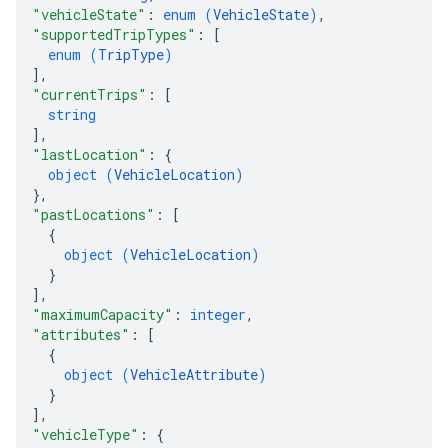
"vehicleState"
: 
enum (
VehicleState
)
,
"supportedTripTypes"
: 
[
enum (
TripType
)
]
,
"currentTrips"
: 
[
string
]
,
"lastLocation"
: 
{
object (
VehicleLocation
)
}
,
"pastLocations"
: 
[
{
object (
VehicleLocation
)
}
]
,
"maximumCapacity"
: 
integer
,
"attributes"
: 
[
{
object (
VehicleAttribute
)
}
]
,
"vehicleType"
: 
{