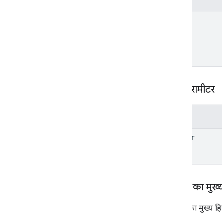
name
क्वेरी पैरामीटर
पैरामीटर
header
अनुरोध का मुख्
अनुरोध का मुख्य हि