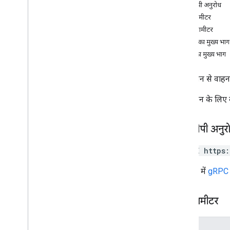
एचटीटीपी अनुरोध
बनाएं
पाथ पैरामीटर
मिटाएं
क्वेरी पैरामीटर
सदस्यता लें
अनुरोध का मुख्य भाग
सूची
जवाब का मुख्य भाग
search
अपडेट करो
फ़्लीट इंजन से वाहन
अपडेट की विशेषताएं
अगर वाहन के लिए 
प्रकार
इस्तेमाल करने लायक ट्रैफ़िक पॉलीलाइन
Lat
Lng
एचटीटीपी अनुर
अनुरोध का हेडर
टर्मिनल स्थान
DELETE https
Trip
Type
यूआरएल में
gRPC ट
ट्रिपवेपॉइंट
गाड़ी की जगह की जानकारी
वेपॉइंट टाइप
पाथ पैरामीटर
पैरामीटर