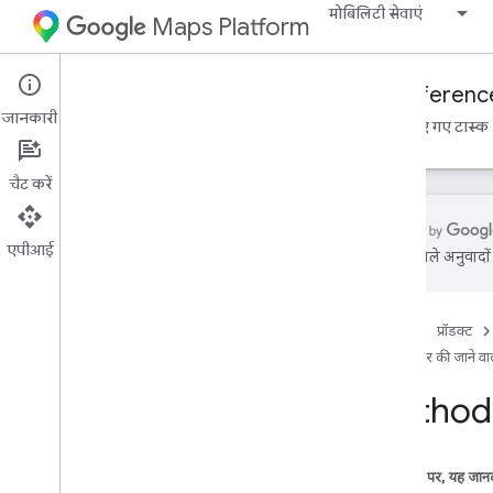
मोबिलिटी सेवाएं
Maps Platform
Mobility Services
Fleet Engine
Referenc
जानकारी
खास जानकारी
मांग पर की जाने वाली यात्राएं
शेड्यूल किए गए टास्क
चैट करें
एपीआई
एआई से मिले अनुवादों म
फ़्लीट इंजन एपीआई - RPC रेफ़रंस
फ़्लीट इंजन एपीआई - REST रेफ़रंस
होम पेज
प्रॉडक्ट
खास जानकारी
मांग पर की जाने वाली
REST रिसॉर्स
Method:
provider
.
billable
Trips
provider
.
स्ट्रिप
provider
.
vehicles
इस पेज पर, यह जानक
खास जानकारी