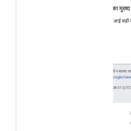
जवाब का मुख्य
अगर एपीआई सही से ज
जब तक कुछ अलग से न बताया जाए
जानकारी के लिए,
Google Devel
आखिरी बार 2025-08-31 (UTC)
दर्शकों की दिलचस्पी से जुड़े आंकड़े
Google Developer Program