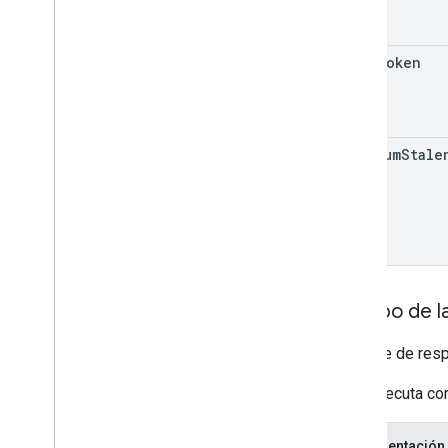
page
Token
minimum
Stale
Cuerpo de l
mensaje de resp
Si se ejecuta co
Representación