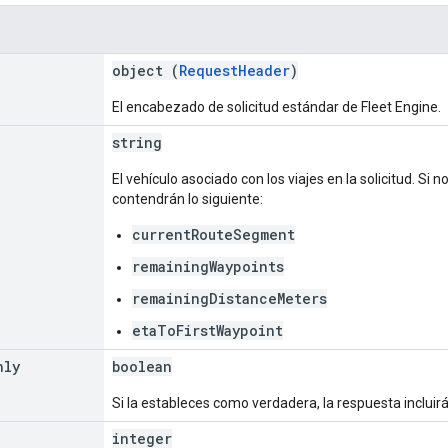
object (
RequestHeader
)
El encabezado de solicitud estándar de Fleet Engine.
string
El vehículo asociado con los viajes en la solicitud. Si n
contendrán lo siguiente:
currentRouteSegment
remainingWaypoints
remainingDistanceMeters
etaToFirstWaypoint
nly
boolean
Si la estableces como verdadera, la respuesta incluirá 
integer