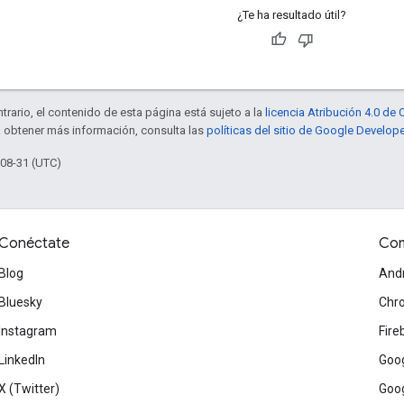
¿Te ha resultado útil?
trario, el contenido de esta página está sujeto a la
licencia Atribución 4.0 d
a obtener más información, consulta las
políticas del sitio de Google Develop
-08-31 (UTC)
Conéctate
Com
Blog
And
Bluesky
Chr
Instagram
Fire
LinkedIn
Goog
X (Twitter)
Goog