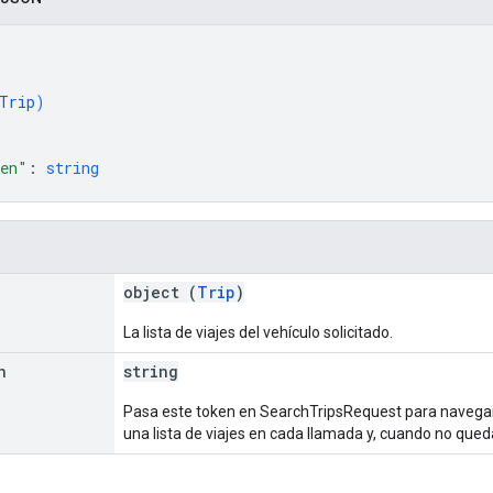
Trip
)
ken"
: 
string
object (
Trip
)
La lista de viajes del vehículo solicitado.
n
string
Pasa este token en SearchTripsRequest para navegar p
una lista de viajes en cada llamada y, cuando no queda