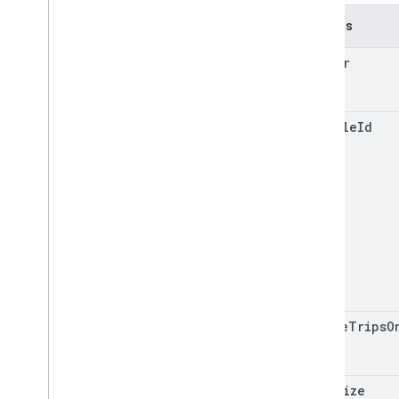
Campos
header
vehicle
Id
active
Trips
O
page
Size