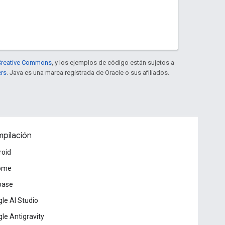
e Creative Commons
, y los ejemplos de código están sujetos a
ers
. Java es una marca registrada de Oracle o sus afiliados.
pilación
roid
ome
base
le AI Studio
le Antigravity