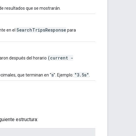
d de resultados que se mostrarán.
SearchTripsResponse
nte en el
para
(current -
izaron después del horario
s
"3.5s"
cimales, que terminan en “
”. Ejemplo:
.
uiente estructura: