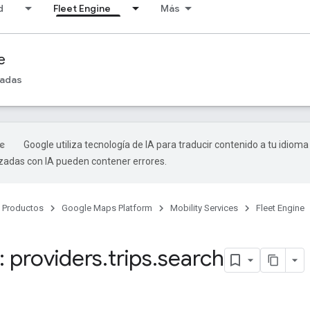
d
Fleet Engine
Más
e
madas
Google utiliza tecnología de IA para traducir contenido a tu idioma
izadas con IA pueden contener errores.
Productos
Google Maps Platform
Mobility Services
Fleet Engine
o
 providers
.
trips
.
search