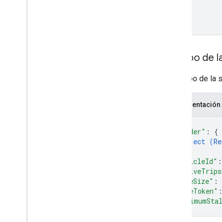
Cuerpo de la
El cuerpo de la s
Representación
{
"header"
: 
{
object (
Re
}
,
"vehicleId"
:
"activeTrips
"pageSize"
: 
"pageToken"
"minimumSta
}