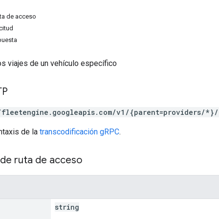
ta de acceso
citud
puesta
s viajes de un vehículo específico
TP
/fleetengine.googleapis.com/v1/{parent=providers/*}/
ntaxis de la
transcodificación gRPC
.
de ruta de acceso
string