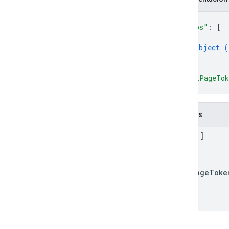
{
"trips"
: 
[
{
object (
}
]
,
"nextPageTo
}
Campos
trips[]
next
Page
Toke