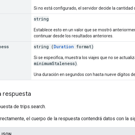
Si no está configurado, el servidor decide la cantida
string
Establece esto en un valor que se mostró anteriorme
continuar desde los resultados anteriores.
ness
string (
Duration
format)
Si se especifica, muestra los viajes que no se actual
minimumStaleness)
.
Una duración en segundos con hasta nueve dígitos de
a respuesta
uesta de trips.search.
rrectamente, el cuerpo de la respuesta contendrá datos con la sig
 JSON