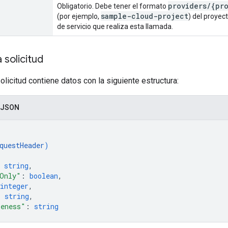
providers/{pr
Obligatorio. Debe tener el formato
sample-cloud-project
(por ejemplo,
) del proyec
de servicio que realiza esta llamada.
 solicitud
olicitud contiene datos con la siguiente estructura:
 JSON
questHeader
)
 
string
,
Only"
: 
boolean
,
integer
,
: 
string
,
leness"
: 
string