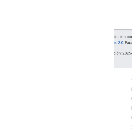
Salvo que se indique lo con
la
licencia Apache 2.0
. Par
Última actualización: 2025
Interactúa
Google Developer Program
Google Developer Groups
Google Developer Experts
Accelerators
Google Cloud & NVIDIA