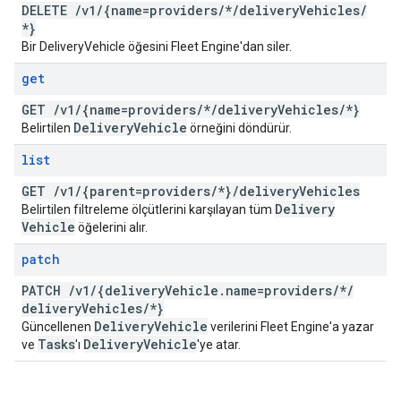
DELETE
/
v1
/
{name=providers
/
*
/
delivery
Vehicles
/
*}
Bir DeliveryVehicle öğesini Fleet Engine'dan siler.
get
GET
/
v1
/
{name=providers
/
*
/
delivery
Vehicles
/
*}
Delivery
Vehicle
Belirtilen
örneğini döndürür.
list
GET
/
v1
/
{parent=providers
/
*}
/
delivery
Vehicles
Delivery
Belirtilen filtreleme ölçütlerini karşılayan tüm
Vehicle
öğelerini alır.
patch
PATCH
/
v1
/
{delivery
Vehicle
.
name=providers
/
*
/
delivery
Vehicles
/
*}
Delivery
Vehicle
Güncellenen
verilerini Fleet Engine'a yazar
Tasks
Delivery
Vehicle
ve
'ı
'ye atar.