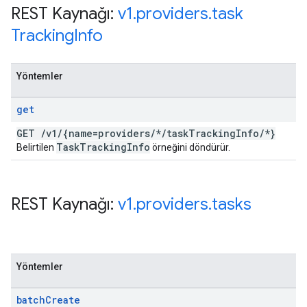
REST Kaynağı:
v1
.
providers
.
task
Tracking
Info
Yöntemler
get
GET
/
v1
/
{name=providers
/
*
/
task
Tracking
Info
/
*}
Task
Tracking
Info
Belirtilen
örneğini döndürür.
REST Kaynağı:
v1
.
providers
.
tasks
Yöntemler
batch
Create