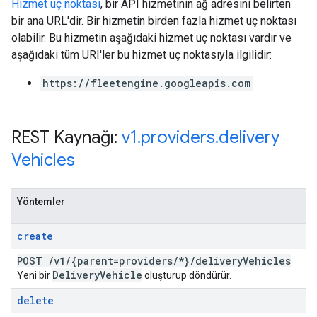
Hizmet uç noktası
, bir API hizmetinin ağ adresini belirten
bir ana URL'dir. Bir hizmetin birden fazla hizmet uç noktası
olabilir. Bu hizmetin aşağıdaki hizmet uç noktası vardır ve
aşağıdaki tüm URI'ler bu hizmet uç noktasıyla ilgilidir:
https://fleetengine.googleapis.com
REST Kaynağı:
v1
.
providers
.
delivery
Vehicles
Yöntemler
create
POST
/
v1
/
{parent=providers
/
*}
/
delivery
Vehicles
Delivery
Vehicle
Yeni bir
oluşturup döndürür.
delete