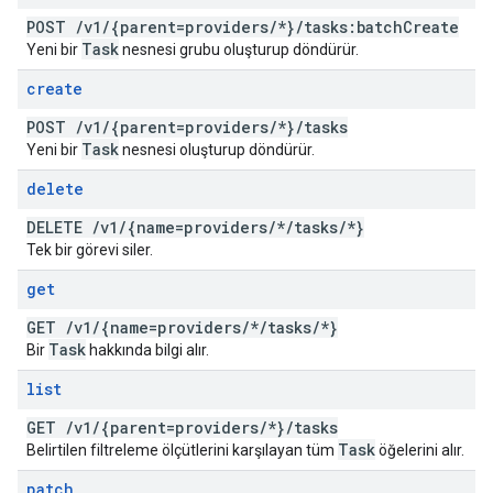
POST
/
v1
/
{parent=providers
/
*}
/
tasks:batch
Create
Task
Yeni bir
nesnesi grubu oluşturup döndürür.
create
POST
/
v1
/
{parent=providers
/
*}
/
tasks
Task
Yeni bir
nesnesi oluşturup döndürür.
delete
DELETE
/
v1
/
{name=providers
/
*
/
tasks
/
*}
Tek bir görevi siler.
get
GET
/
v1
/
{name=providers
/
*
/
tasks
/
*}
Task
Bir
hakkında bilgi alır.
list
GET
/
v1
/
{parent=providers
/
*}
/
tasks
Task
Belirtilen filtreleme ölçütlerini karşılayan tüm
öğelerini alır.
patch