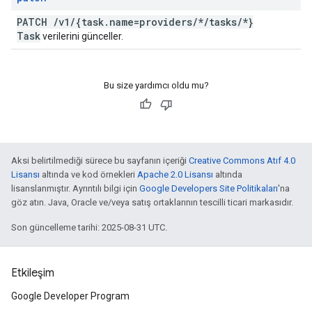
PATCH
/
v1
/
{task
.
name=providers
/
*
/
tasks
/
*}
Task
verilerini günceller.
Bu size yardımcı oldu mu?
Aksi belirtilmediği sürece bu sayfanın içeriği
Creative Commons Atıf 4.0
Lisansı
altında ve kod örnekleri
Apache 2.0 Lisansı
altında
lisanslanmıştır. Ayrıntılı bilgi için
Google Developers Site Politikaları
'na
göz atın. Java, Oracle ve/veya satış ortaklarının tescilli ticari markasıdır.
Son güncelleme tarihi: 2025-08-31 UTC.
Etkileşim
Google Developer Program