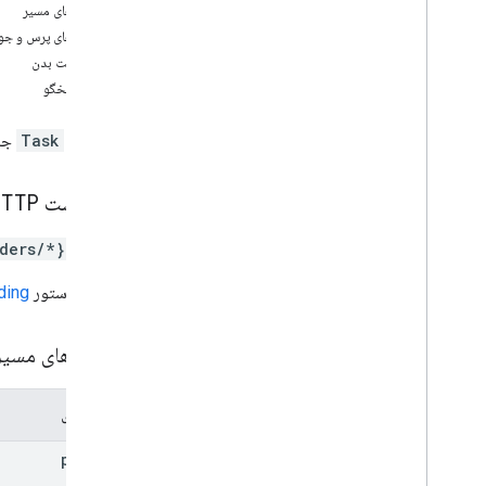
پارامترهای مسیر
نمای کلی
پارامترهای پرس و جو
batch
Create
درخواست بدن
ايجاد كردن
بدن پاسخگو
حذف
گرفتن
یک شیء
Task
جدی
فهرست
پچ
درخواست HTTP
انواع
Delivery
Request
Header
ders/*}/tasks
Delivery
Vehicle
Location
URL از دستور
ding
Lat
Lng
Location
Info
حالت
پارامترهای مسی
Task
Attribute
نتیجه وظیفه
مولفه های
پنجره زمان
بخش سفر خودرو
parent