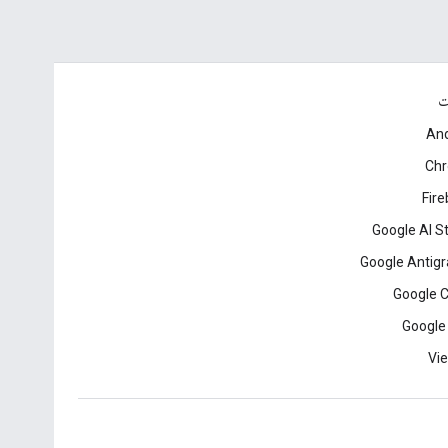
ت
And
Ch
Fir
Google AI S
Google Antigr
Google 
Google
Vie