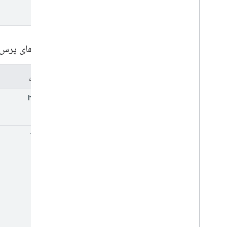
پارامترهای پرس
مولفه های
header
task
Id