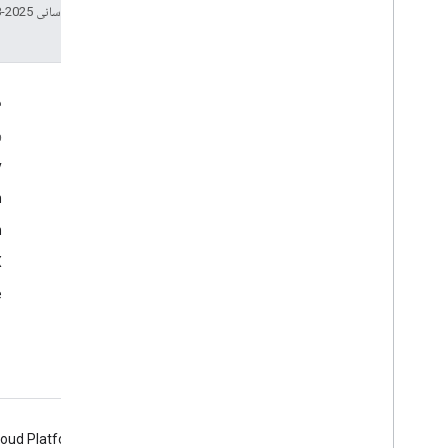
تاریخ آخرین به‌روزرسانی 2025-08-29 به‌وقت ساعت هماهنگ جهانی.
تعامل
م
Google Developer Program
و
y
Google Developer Groups
m
Google Developer Experts
n
Accelerators
Google Cloud & NVIDIA
‫X 
e
loud Platform
Firebase
Chrome
Android