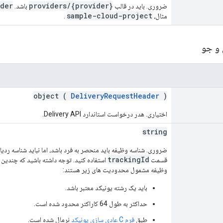
ider
providers/{provider}
ضروری. باید در قالب
باشد.
sample-cloud-project
مثال،
.
 و جو
object (
DeliveryRequestHeader
)
اختیاری. هدر درخواست استاندارد Delivery API.
string
ضروری. شناسه وظیفه باید منحصر به فرد باشد، اما نباید شناسه ردی
trackingId
قسمت
استفاده کنید. توجه داشته باشید که چندین 
وظیفه مشمول محدودیت های زیر هستند:
باید یک رشته یونیکد معتبر باشد.
حداکثر به طول 64 کاراکتر محدود شده است.
طبق
فرم C عادی سازی یونیکد
نرمال شده است.