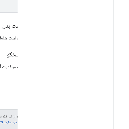
درخواست بدن
بدنه درخواست شامل 
بدن پاسخگو
در صورت موفقیت آمی
جز در مواردی که غیر از این ذک
جزئیات، به
خطمشی‌های سایت Google Developers‏