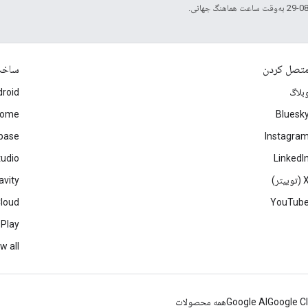
تصل کردن
ساخ
بلاگ
roid
rome
Bluesk
ebase
Instagra
tudio
LinkedI
(توییتر)
avity
Cloud
YouTub
 Play
w all
Google C
Google AI
همه محصولات