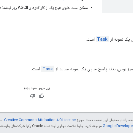
ممکن است حاوی هیچ یک از کاراکترهای ASCII زیر نباشد: «/»، «:»، «؟»، «،»، یا «#».
یک نمونه از
Task
است.
ز بودن، بدنه پاسخ حاوی یک نمونه جدید از
Task
است.
این مرور مفید بود؟
ر شده باشد،‌محتوای این صفحه تحت مجوز
Creative Commons Attribution 4.0 License
است
مراجعه کنید. جاوا علامت تجاری ثبت‌شده Oracle و/یا شرکت‌های وابسته به آن است.