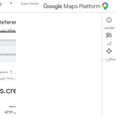
خدمات تحرک
مو
Maps Platform
Reference
Fleet Engine
Mobility Services
اطلاعات
نمای کلی
سفرهای درخواستی، سفرهای درخواستی
وظایف برنامه ریزی
گپ
میانای برنامه‌سازی کاربردی
Fleet Engine API - مرجع RPC، Fleet Engine
API - مرجع RPC
صفحه اصلی
محصول
Fleet Engine API - مرجع REST، Fleet
وظایف برنامه ریزی
Engine API - مرجع REST
s
.
create
نمای کلی
منابع REST
providers
.
delivery
Vehicles
در این صفحه
providers
.
task
Tracking
Info
درخواست HTTP
ارائه دهندگان
.
وظایف