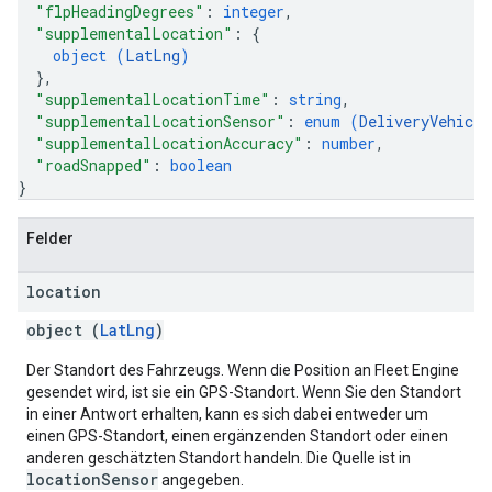
"flpHeadingDegrees"
: 
integer
,
"supplementalLocation"
: 
{
object (
LatLng
)
}
,
"supplementalLocationTime"
: 
string
,
"supplementalLocationSensor"
: 
enum (
DeliveryVehicle
"supplementalLocationAccuracy"
: 
number
,
"roadSnapped"
: 
boolean
}
Felder
location
object (
LatLng
)
Der Standort des Fahrzeugs. Wenn die Position an Fleet Engine
gesendet wird, ist sie ein GPS-Standort. Wenn Sie den Standort
in einer Antwort erhalten, kann es sich dabei entweder um
einen GPS-Standort, einen ergänzenden Standort oder einen
anderen geschätzten Standort handeln. Die Quelle ist in
locationSensor
angegeben.