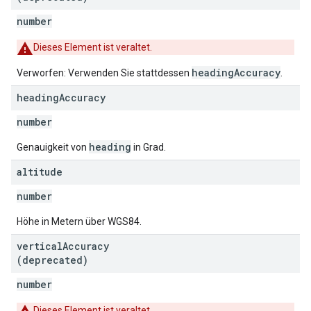
number
Dieses Element ist veraltet.
headingAccuracy
Verworfen: Verwenden Sie stattdessen
.
heading
Accuracy
number
heading
Genauigkeit von
in Grad.
altitude
number
Höhe in Metern über WGS84.
vertical
Accuracy
(deprecated)
number
Dieses Element ist veraltet.