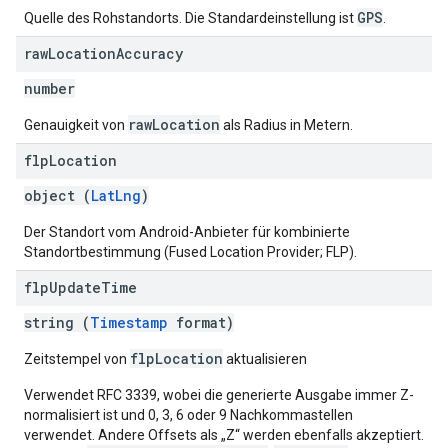
GPS
Quelle des Rohstandorts. Die Standardeinstellung ist
.
raw
Location
Accuracy
number
rawLocation
Genauigkeit von
als Radius in Metern.
flp
Location
object (
LatLng
)
Der Standort vom Android-Anbieter für kombinierte
Standortbestimmung (Fused Location Provider; FLP).
flp
Update
Time
string (
Timestamp
format)
flpLocation
Zeitstempel von
aktualisieren
Verwendet RFC 3339, wobei die generierte Ausgabe immer Z-
normalisiert ist und 0, 3, 6 oder 9 Nachkommastellen
verwendet. Andere Offsets als „Z“ werden ebenfalls akzeptiert.