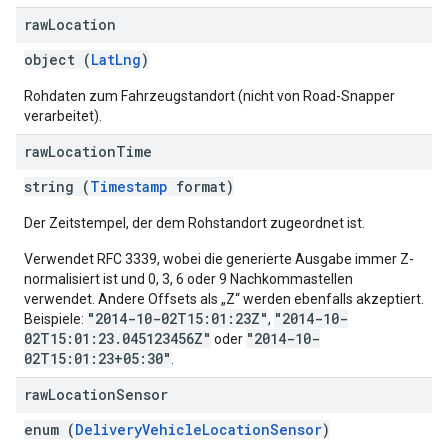
raw
Location
object (
LatLng
)
Rohdaten zum Fahrzeugstandort (nicht von Road-Snapper
verarbeitet).
raw
Location
Time
string (
Timestamp
format)
Der Zeitstempel, der dem Rohstandort zugeordnet ist.
Verwendet RFC 3339, wobei die generierte Ausgabe immer Z-
normalisiert ist und 0, 3, 6 oder 9 Nachkommastellen
verwendet. Andere Offsets als „Z“ werden ebenfalls akzeptiert.
"2014-10-02T15:01:23Z"
"2014-10-
Beispiele:
,
02T15:01:23.045123456Z"
"2014-10-
oder
02T15:01:23+05:30"
.
raw
Location
Sensor
enum (
DeliveryVehicleLocationSensor
)