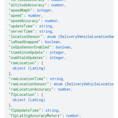
"altitudeAccuracy"
: 
number
,
"speedKmph"
: 
integer
,
"speed"
: 
number
,
"speedAccuracy"
: 
number
,
"updateTime"
: 
string
,
"serverTime"
: 
string
,
"locationSensor"
: 
enum (
DeliveryVehicleLocationSens
"isRoadSnapped"
: 
boolean
,
"isGpsSensorEnabled"
: 
boolean
,
"timeSinceUpdate"
: 
integer
,
"numStaleUpdates"
: 
integer
,
"rawLocation"
: 
{
object (
LatLng
)
}
,
"rawLocationTime"
: 
string
,
"rawLocationSensor"
: 
enum (
DeliveryVehicleLocationS
"rawLocationAccuracy"
: 
number
,
"flpLocation"
: 
{
object (
LatLng
)
}
,
"flpUpdateTime"
: 
string
,
"flpLatlngAccuracyMeters"
: 
number
,