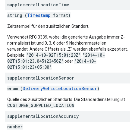
supplemental
Location
Time
string (
Timestamp
format)
Zeitstempel für den zusätzlichen Standort.
Verwendet RFC 3339, wobei die generierte Ausgabe immer Z-
normalisiert ist und 0, 3, 6 oder 9 Nachkommastellen
verwendet. Andere Offsets als „Z“ werden ebenfalls akzeptiert.
"2014-10-02T15:01:23Z"
"2014-10-
Beispiele:
,
02T15:01:23.045123456Z"
"2014-10-
oder
02T15:01:23+05:30"
.
supplemental
Location
Sensor
enum (
DeliveryVehicleLocationSensor
)
Quelle des zusätzlichen Standorts. Die Standardeinstellung ist
CUSTOMER_SUPPLIED_LOCATION
.
supplemental
Location
Accuracy
number