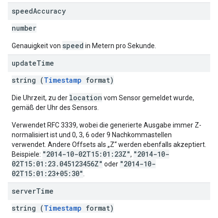
speed
Accuracy
number
speed
Genauigkeit von
in Metern pro Sekunde.
update
Time
string (
Timestamp
format)
location
Die Uhrzeit, zu der
vom Sensor gemeldet wurde,
gemäß der Uhr des Sensors.
Verwendet RFC 3339, wobei die generierte Ausgabe immer Z-
normalisiert ist und 0, 3, 6 oder 9 Nachkommastellen
verwendet. Andere Offsets als „Z“ werden ebenfalls akzeptiert.
"2014-10-02T15:01:23Z"
"2014-10-
Beispiele:
,
02T15:01:23.045123456Z"
"2014-10-
oder
02T15:01:23+05:30"
.
server
Time
string (
Timestamp
format)