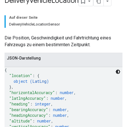
Delivery
Vehicle
Location
Auf dieser Seite
DeliveryVehicleLocationSensor
Die Position, Geschwindigkeit und Fahrtrichtung eines
Fahrzeugs zu einem bestimmten Zeitpunkt.
JSON-Darstellung
{
"location"
: 
{
object (
LatLng
)
}
,
"horizontalAccuracy"
: 
number
,
"latlngAccuracy"
: 
number
,
"heading"
: 
integer
,
"bearingAccuracy"
: 
number
,
"headingAccuracy"
: 
number
,
"altitude"
: 
number
,
"verticalAccuracy"
: 
number
,