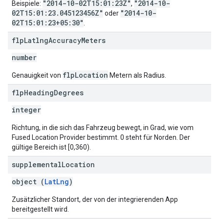
"2014-10-02T15:01:23Z"
"2014-10-
Beispiele:
,
02T15:01:23.045123456Z"
"2014-10-
oder
02T15:01:23+05:30"
.
flp
Latlng
Accuracy
Meters
number
flpLocation
Genauigkeit von
Metern als Radius.
flp
Heading
Degrees
integer
Richtung, in die sich das Fahrzeug bewegt, in Grad, wie vom
Fused Location Provider bestimmt. 0 steht für Norden. Der
gültige Bereich ist [0,360).
supplemental
Location
object (
LatLng
)
Zusätzlicher Standort, der von der integrierenden App
bereitgestellt wird.