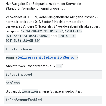
Nur Ausgabe. Der Zeitpunkt, zu dem der Server die
Standortinformationen empfangen hat.
Verwendet RFC 3339, wobei die generierte Ausgabe immer Z-
normalisiert ist und 0, 3, 6 oder 9 Nachkommastellen
verwendet. Andere Offsets als „Z“ werden ebenfalls akzeptiert.
"2014-10-02T15:01:23Z"
"2014-10-
Beispiele:
,
02T15:01:23.045123456Z"
"2014-10-
oder
02T15:01:23+05:30"
.
location
Sensor
enum (
DeliveryVehicleLocationSensor
)
GPS
Anbieter von Standortdaten (z. B.
).
is
Road
Snapped
boolean
location
Gibt an, ob
an eine Straße angedockt ist.
is
Gps
Sensor
Enabled