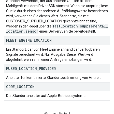
Standort verwendet, der aus anderen Quellen als dem
Mobilgerät mit dem Driver SDK stammt. Wenn die ursprüngliche
Quelle durch einen der anderen Aufzählungswerte beschrieben
wird, verwenden Sie diesen Wert. Standorte, die mit
CUSTOMER_SUPPLIED_LOCATION gekennzeichnet sind,
last
Location
.
supplemental
_
werden in der Regel über die
location
_
sensor
eines DeliveryVehicle bereitgestellt.
FLEET
_
ENGINE
_
LOCATION
Ein Standort, der von Fleet Engine anhand der verfügbaren
Signale berechnet wird. Nur Ausgabe. Dieser Wert wird
abgelehnt, wenn er in einer Anfrage empfangen wird.
FUSED
_
LOCATION
_
PROVIDER
Anbieter für kombinierte Standortbestimmung von Android.
CORE
_
LOCATION
Der Standortanbieter auf Apple-Betriebssystemen.
War das hilfreich?