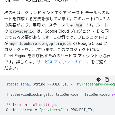
次の例は、グランド インドネシア イースト モールへのル
ートを作成する方法を示しています。このルートには 2 人
の乗客がおり、専用で、ステータスは
NEW
です。ルート
の
provider_id
は、Google Cloud プロジェクト ID と同
じである必要があります。この例では、プロジェクト ID
が
my-rideshare-co-gcp-project
の Google Cloud プ
ロジェクトを示しています。このプロジェクトには、
Fleet Engine を呼び出すためのサービス アカウントも必要
です。詳しくは、
サービス アカウントのロール
をご覧く
ださい。
static
final
String
PROJECT_ID
=
"my-rideshare-co-gc
TripServiceBlockingStub
tripService
=
TripService
.
ne
// Trip initial settings.
String
parent
=
"providers/"
+
PROJECT_ID
;