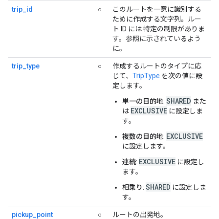
trip_id
○
このルートを一意に識別する
ために作成する文字列。ルー
ト ID には 特定の制限がありま
す。参照に示されているよう
に。
trip_type
○
作成するルートのタイプに応
じて、
TripType
を次の値に設
定します。
SHARED
単一の目的地
:
また
EXCLUSIVE
は
に設定しま
す。
EXCLUSIVE
複数の目的地
:
に設定します。
EXCLUSIVE
連続
:
に設定し
ます。
SHARED
相乗り
:
に設定しま
す。
pickup_point
○
ルートの出発地。