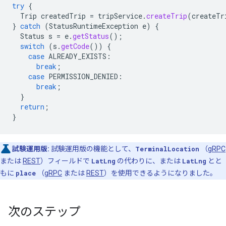
try
{
Trip
createdTrip
=
tripService
.
createTrip
(
createTr
}
catch
(
StatusRuntimeException
e
)
{
Status
s
=
e
.
getStatus
();
switch
(
s
.
getCode
())
{
case
ALREADY_EXISTS
:
break
;
case
PERMISSION_DENIED
:
break
;
}
return
;
}
試験運用版:
試験運用版の機能として、
TerminalLocation
（
gRPC
または
REST
）フィールドで
LatLng
の代わりに、または
LatLng
とと
もに
place
（
gRPC
または
REST
）を使用できるようになりました。
次のステップ