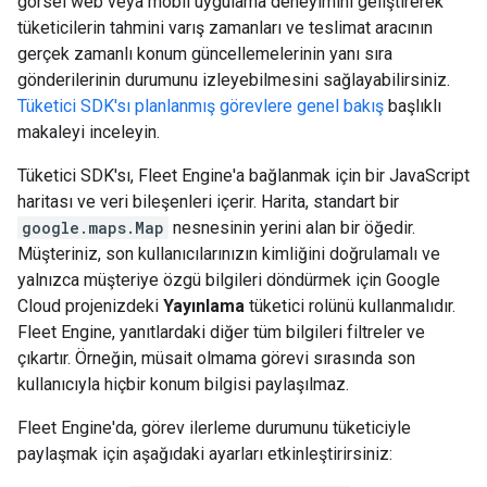
görsel web veya mobil uygulama deneyimini geliştirerek
tüketicilerin tahmini varış zamanları ve teslimat aracının
gerçek zamanlı konum güncellemelerinin yanı sıra
gönderilerinin durumunu izleyebilmesini sağlayabilirsiniz.
Tüketici SDK'sı planlanmış görevlere genel bakış
başlıklı
makaleyi inceleyin.
Tüketici SDK'sı, Fleet Engine'a bağlanmak için bir JavaScript
haritası ve veri bileşenleri içerir. Harita, standart bir
google.maps.Map
nesnesinin yerini alan bir öğedir.
Müşteriniz, son kullanıcılarınızın kimliğini doğrulamalı ve
yalnızca müşteriye özgü bilgileri döndürmek için Google
Cloud projenizdeki
Yayınlama
tüketici rolünü kullanmalıdır.
Fleet Engine, yanıtlardaki diğer tüm bilgileri filtreler ve
çıkartır. Örneğin, müsait olmama görevi sırasında son
kullanıcıyla hiçbir konum bilgisi paylaşılmaz.
Fleet Engine'da, görev ilerleme durumunu tüketiciyle
paylaşmak için aşağıdaki ayarları etkinleştirirsiniz: