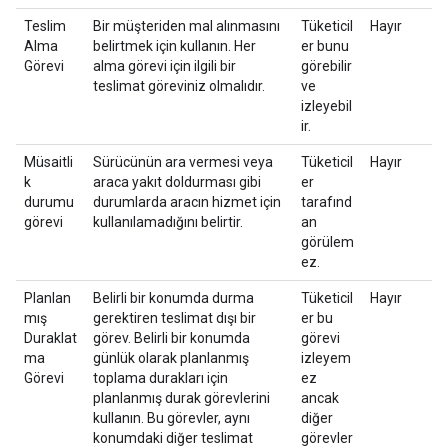
Teslim
Bir müşteriden mal alınmasını
Tüketicil
Hayır
Alma
belirtmek için kullanın. Her
er bunu
Görevi
alma görevi için ilgili bir
görebilir
teslimat göreviniz olmalıdır.
ve
izleyebil
ir.
Müsaitli
Sürücünün ara vermesi veya
Tüketicil
Hayır
k
araca yakıt doldurması gibi
er
durumu
durumlarda aracın hizmet için
tarafınd
görevi
kullanılamadığını belirtir.
an
görülem
ez.
Planlan
Belirli bir konumda durma
Tüketicil
Hayır
mış
gerektiren teslimat dışı bir
er bu
Duraklat
görev. Belirli bir konumda
görevi
ma
günlük olarak planlanmış
izleyem
Görevi
toplama durakları için
ez
planlanmış durak görevlerini
ancak
kullanın. Bu görevler, aynı
diğer
konumdaki diğer teslimat
görevler