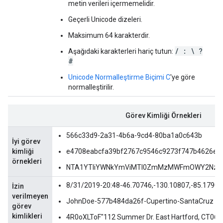
metin verileri içermemelidir.
Geçerli Unicode dizeleri.
Maksimum 64 karakterdir.
/ : \ ?
Aşağıdaki karakterleri hariç tutun:
#
Unicode Normalleştirme Biçimi C
'ye göre
normalleştirilir.
Görev Kimliği Örnekleri
566c33d9-2a31-4b6a-9cd4-80ba1a0c643b
İyi görev
kimliği
e4708eabcfa39bf2767c9546c9273f747b4626e8
örnekleri
NTA1YTliYWNkYmViMTI0ZmMzMWFmOWY2NzN
8/31/2019-20:48-46.70746,-130.10807,-85.17909
İzin
verilmeyen
JohnDoe-577b484da26f-Cupertino-SantaCruz
görev
kimlikleri
4R0oXLToF"112 Summer Dr. East Hartford, CT0