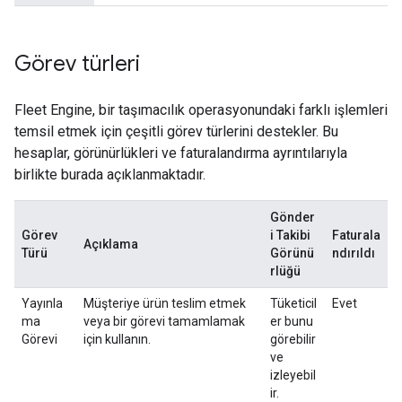
Görev türleri
Fleet Engine, bir taşımacılık operasyonundaki farklı işlemleri
temsil etmek için çeşitli görev türlerini destekler. Bu
hesaplar, görünürlükleri ve faturalandırma ayrıntılarıyla
birlikte burada açıklanmaktadır.
Gönder
Görev
i Takibi
Faturala
Açıklama
Türü
Görünü
ndırıldı
rlüğü
Yayınla
Müşteriye ürün teslim etmek
Tüketicil
Evet
ma
veya bir görevi tamamlamak
er bunu
Görevi
için kullanın.
görebilir
ve
izleyebil
ir.