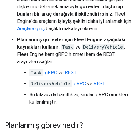
ilişkiyi modellemek amacıyla
görevler oluşturup
bunları bir araç durağıyla ilişkilendirirsiniz
. Fleet
Engine'da araçların işleyiş şeklini daha iyi anlamak için
Araçlara giriş
başlıklı makaleyi okuyun.
Planlanmış görevler için Fleet Engine aşağıdaki
kaynakları kullanır
:
Task
ve
DeliveryVehicle
.
Fleet Engine hem gRPC hizmeti hem de REST
arayüzleri sağlar:
Task
:
gRPC
ve
REST
DeliveryVehicle
:
gRPC
ve
REST
Bu kılavuzda basitlik açısından gRPC örnekleri
kullanılmıştır.
Planlanmış görev nedir?