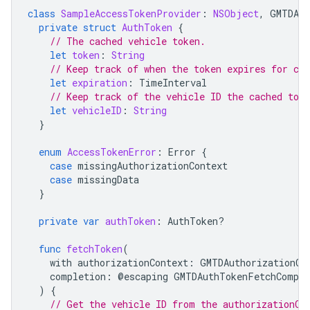
class
SampleAccessTokenProvider
:
NSObject
,
GMTDAut
private
struct
AuthToken
{
// The cached vehicle token.
let
token
:
String
// Keep track of when the token expires for cac
let
expiration
:
TimeInterval
// Keep track of the vehicle ID the cached toke
let
vehicleID
:
String
}
enum
AccessTokenError
:
Error
{
case
missingAuthorizationContext
case
missingData
}
private
var
authToken
:
AuthToken
?
func
fetchToken
(
with
authorizationContext
:
GMTDAuthorizationCo
completion
:
@
escaping
GMTDAuthTokenFetchComple
)
{
// Get the vehicle ID from the authorizationCo