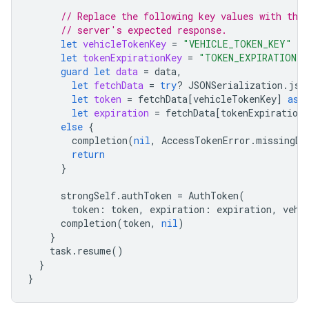
// Replace the following key values with the 
// server's expected response.
let
vehicleTokenKey
=
"VEHICLE_TOKEN_KEY"
let
tokenExpirationKey
=
"TOKEN_EXPIRATION"
guard
let
data
=
data
,
let
fetchData
=
try
?
JSONSerialization
.
jso
let
token
=
fetchData
[
vehicleTokenKey
]
as
?
let
expiration
=
fetchData
[
tokenExpirationK
else
{
completion
(
nil
,
AccessTokenError
.
missingDa
return
}
strongSelf
.
authToken
=
AuthToken
(
token
:
token
,
expiration
:
expiration
,
vehi
completion
(
token
,
nil
)
}
task
.
resume
()
}
}