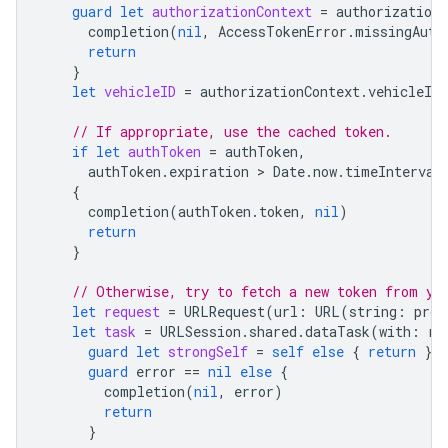
guard
let
authorizationContext
=
authorizationC
completion
(
nil
,
AccessTokenError
.
missingAuth
return
}
let
vehicleID
=
authorizationContext
.
vehicleID
// If appropriate, use the cached token.
if
let
authToken
=
authToken
,
authToken
.
expiration
 > 
Date
.
now
.
timeInterval
{
completion
(
authToken
.
token
,
nil
)
return
}
// Otherwise, try to fetch a new token from yo
let
request
=
URLRequest
(
url
:
URL
(
string
:
prov
let
task
=
URLSession
.
shared
.
dataTask
(
with
:
re
guard
let
strongSelf
=
self
else
{
return
}
guard
error
==
nil
else
{
completion
(
nil
,
error
)
return
}