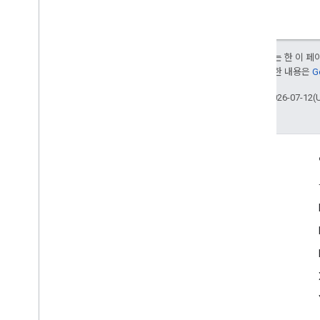
달리 명시되지 않는 한 이 
부여됩니다. 자세한 내용은
G
최종 업데이트: 2026-07-12(
참여
Google Developer Program
Google Developer Groups
Google Developer Experts
Accelerators
Google Cloud & NVIDIA