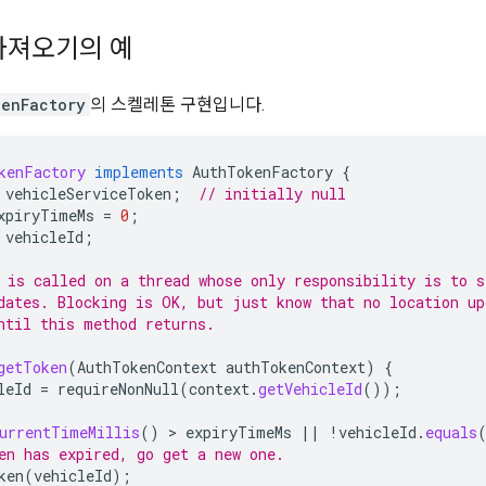
가져오기의 예
enFactory
의 스켈레톤 구현입니다.
kenFactory
implements
AuthTokenFactory
{
vehicleServiceToken
;
// initially null
xpiryTimeMs
=
0
;
vehicleId
;
 is called on a thread whose only responsibility is to s
dates. Blocking is OK, but just know that no location up
ntil this method returns.
getToken
(
AuthTokenContext
authTokenContext
)
{
leId
=
requireNonNull
(
context
.
getVehicleId
());
urrentTimeMillis
()
 > 
expiryTimeMs
||
!
vehicleId
.
equals
en has expired, go get a new one.
ken
(
vehicleId
);