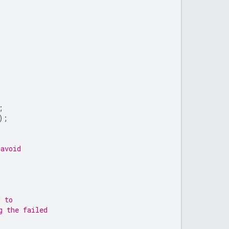
;
);
 avoid
d to
g the failed