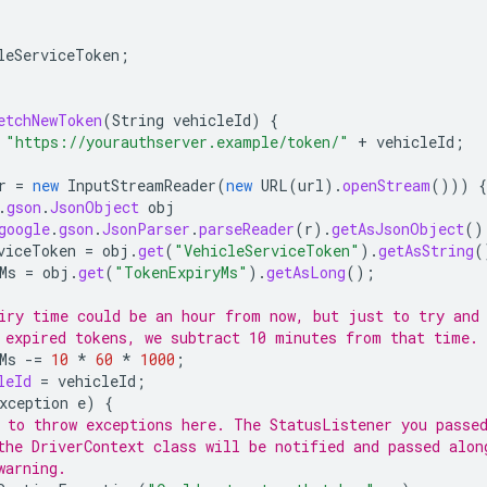
leServiceToken
;
etchNewToken
(
String
vehicleId
)
{
"https://yourauthserver.example/token/"
+
vehicleId
;
r
=
new
InputStreamReader
(
new
URL
(
url
).
openStream
()))
{
.
gson
.
JsonObject
obj
google
.
gson
.
JsonParser
.
parseReader
(
r
).
getAsJsonObject
()
viceToken
=
obj
.
get
(
"VehicleServiceToken"
).
getAsString
(
Ms
=
obj
.
get
(
"TokenExpiryMs"
).
getAsLong
();
iry time could be an hour from now, but just to try and
 expired tokens, we subtract 10 minutes from that time.
Ms
-=
10
*
60
*
1000
;
leId
=
vehicleId
;
xception
e
)
{
 to throw exceptions here. The StatusListener you passe
the DriverContext class will be notified and passed alon
warning.