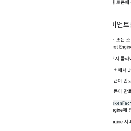
JSON 웹 토큰
클라이언트는
드라이버 또는 소
한을 Fleet E
개발자로서 클라이
서버에서 J
토큰이 만
토큰이 만
AuthTokenFac
Fleet Engi
Fleet Engin