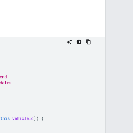
end
dates
(
this
.
vehicleId
))
{