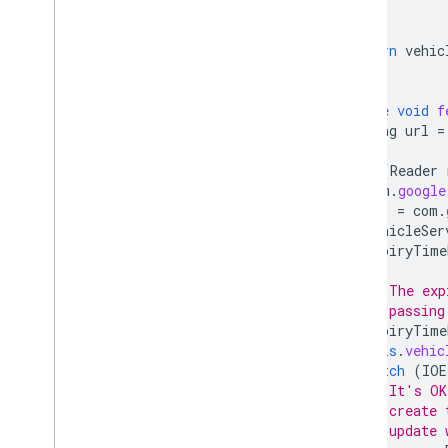
}
return
vehic
}
private
void
f
String
url
=
try
(
Reader
com
.
google
=
com
.
vehicleSer
expiryTime
// The exp
// passing
expiryTime
this
.
vehic
}
catch
(
IOE
// It's OK
// create 
// update 