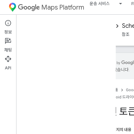
운송 서비스
F
Maps Platform
Mobility Services
Driver experience
Sche
정보
개요
Android 드라이버 SDK
iOS 드라이버 SDK
참조
채팅
API
있을 수 있습니다.
Android Driver SDK 설정
드라이버 SDK 가져오기
홈
제품
Goog
Google Cloud 콘솔 프로젝트 구성
Android 드라이
SDK 통합 기본사항
승인 토
종속 항목 선언
승인 토큰 가져오기
드라이버 SDK 초기화
이 페이지의 내용