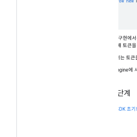
throw
new
}
}
}
이 특정 구현에서
용을 위해 토큰을
구현에서는 토큰을
Fleet Engi
다음 단계
Driver SDK 초