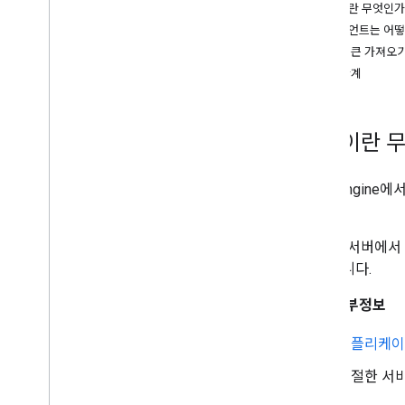
토큰이란 무엇인가
차량 설정
클라이언트는 어떻
차량 준비
승인 토큰 가져오
위치 업데이트 사용 안함
다음 단계
이전 가이드
Android Driver SDK 6
.
0 이전 가이드
토큰이란 
Android Driver SDK 5
.
0 이전 가이드
Android 드라이버 SDK 4
.
0 이전 가이드
Fleet Engine
다.
정책 및 약관
Google Play의 데이터 공개 요건 준비
JWT는 서버에서
전달됩니다.
주요 세부정보
애플리케이
적절한 서비