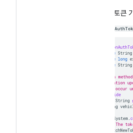
승인 토큰 
다음은
AuthTok
class
JsonAuthTo
private
String
private
long
e
private
String
// This method
// location up
// can occur u
@Override
public
String
String
vehic
if
(
System
.
c
// The tok
fetchNewTo