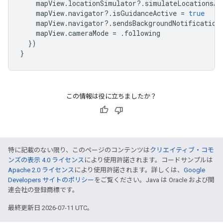
mapView
.
locationSimulator
?.
simulateLocationsAl
mapView
.
navigator
?.
isGuidanceActive
=
true
mapView
.
navigator
?.
sendsBackgroundNotification
mapView
.
cameraMode
=
.
following
})
}
この情報は役に立ちましたか？
特に記載のない限り、このページのコンテンツは
クリエイティブ・コモ
ンズの表示 4.0 ライセンス
により使用許諾されます。コードサンプルは
Apache 2.0 ライセンス
により使用許諾されます。詳しくは、
Google
Developers サイトのポリシー
をご覧ください。Java は Oracle および関
連会社の登録商標です。
最終更新日 2026-07-11 UTC。