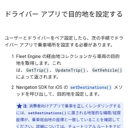
ドライバー アプリで目的地を設定する
ユーザーとドライバーをペア設定したら、次の手順でドラ
イバー アプリで乗車場所を設定する必要があります。
Fleet Engine の経由地コレクションから車両の目的
地を取得します。これ
は、
GetTrip()
、
UpdateTrip()
、
GetVehicle()
によって返されます。
Navigation SDK for iOS の
setDestinations()
メソ
ッドを呼び出して、目的地を設定します。
注:
消費者向けアプリで乗車を正しくレンダリングする
には、
setDestinations()
に渡される地理的な緯度/経度
座標が、乗車経由地の座標と一致していることを確認して
ください。詳細については、チュートリアル
ルートをナビ