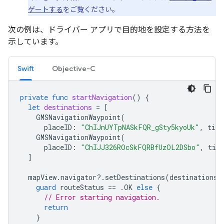
ゲートする
をご覧ください。
次の例は、ドライバー アプリで目的地を設定する方法を
示しています。
Swift
Objective-C
private
func
startNavigation
()
{
let
destinations
=
[
GMSNavigationWaypoint
(
placeID
:
"ChIJnUYTpNASkFQR_gSty5kyoUk"
,
titl
GMSNavigationWaypoint
(
placeID
:
"ChIJJ326ROcSkFQRBfUzOL2DSbo"
,
titl
]
mapView
.
navigator
?.
setDestinations
(
destinations
,
guard
routeStatus
==
.
OK
else
{
// Error starting navigation.
return
}